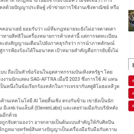
ที่สีเทาทางกฎหมาย เนื่องจากยังไม่มีความชัดเจนว่า การ
ลด้วยปัญญาประดิษฐ์ เข้าข่ายการใช้งานเชิงพาณิชย์ หรือ
คคอนาเฮย์ ยอมรับว่า แม้ทีมกฎหมายจะยังไม่อาจคาดเดา
ท้าทายสิทธิในเครื่องหมายการค้าเหล่านี้ แต่การจดทะเบียน
ละส่งสัญญาณเตือนไปยังภาคธุรกิจว่า การนำภาพลักษณ์
่การฟ้องร้องได้ในอนาคต เป้าหมายสำคัญคือการยับยั้งไม่
บบ ถือเป็นหัวข้อร้อนในอุตสาหกรรมบันเทิงสหรัฐฯ โดย
นนักแสดง SAG-AFTRA เมื่อปี 2023 ซึ่งการใช้ AI แทน
เป็นหนึ่งในข้อเรียกร้องหลักในการเจรจากับสตูดิโอฮอลลีวูด
ต้านเทคโนโลยี AI โดยสิ้นเชิง ตรงกันข้าม เขายังเป็นนัก
 อีเลฟเว่นแล็บส์ (ElevenLabs) และเคยร่วมมือกับบริษัทดัง
นอีกด้วย
ถูกจับตามองว่า อาจกลายเป็นต้นแบบสำคัญให้กับศิลปิน
กฎหมายทรัพย์สินทางปัญญาเป็นเครื่องมือรับมือกับความ