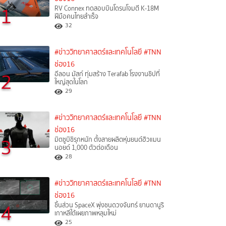
1
RV Connex ทดสอบบินโดรนโจมตี K-18M
ฝีมือคนไทยสำเร็จ
32
#ข่าววิทยาศาสตร์และเทคโนโลยี
#TNN
ช่อง16
2
อีลอน มัสก์ ทุ่มสร้าง Terafab โรงงานชิปที่
ใหญ่สุดในโลก
29
#ข่าววิทยาศาสตร์และเทคโนโลยี
#TNN
ช่อง16
3
มิตซูบิชิรุกหนัก ตั้งสายผลิตหุ่นยนต์ฮิวแมน
นอยด์ 1,000 ตัวต่อเดือน
28
#ข่าววิทยาศาสตร์และเทคโนโลยี
#TNN
ช่อง16
4
ชิ้นส่วน SpaceX พุ่งชนดวงจันทร์ ยานดานูริ
เกาหลีใต้เผยภาพหลุมใหม่
25