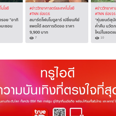
โนโลยี
#ข่าววิทยาศาสตร์และเทคโนโลยี
#ข่าววิทยาศาส
#TNN ช่อง16
#TNN ช่อง16
งรอย "อากิ
สมาร์ตโฟนโมดูลาร์ เปลี่ยนคีย์
“หุ่นยนต์สุ
แอมะซอน
แพดได้ ลดการติดจอ ราคา
ค่ำคืน นวั
9,900 บาท
ใหม่ในแอต
7
10