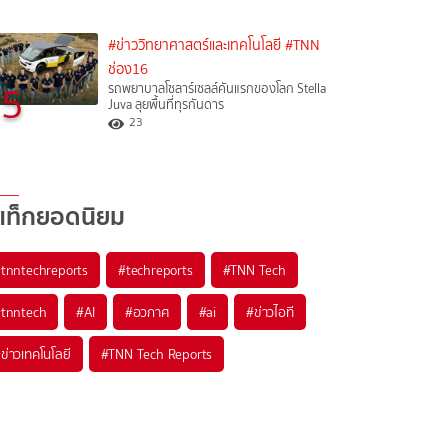
#ข่าววิทยาศาสตร์และเทคโนโลยี
#TNN
ช่อง16
5
รถพยาบาลโซลาร์เซลล์คันแรกของโลก Stella
Juva ลุยพื้นที่ทุรกันดาร
23
แท็กยอดนิยม
#
tnntechreports
#
techreports
#
TNN Tech
#
tnntech
#
AI
#
อวกาศ
#
ai
#
ข่าวไอที
#
ข่าวเทคโนโลยี
#
TNN Tech Reports