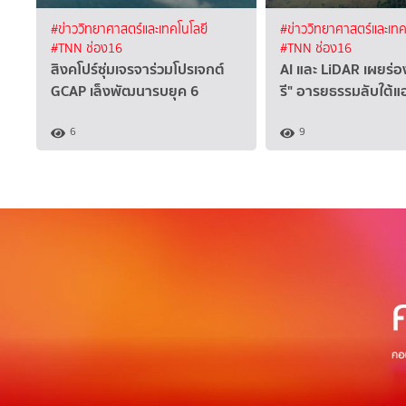
#ข่าววิทยาศาสตร์และเทคโนโลยี
#ข่าววิทยาศาสตร์และเทค
#TNN ช่อง16
#TNN ช่อง16
สิงคโปร์ซุ่มเจรจาร่วมโปรเจกต์
AI และ LiDAR เผยร่อ
GCAP เล็งพัฒนารบยุค 6
รี" อารยธรรมลับใต้
6
9