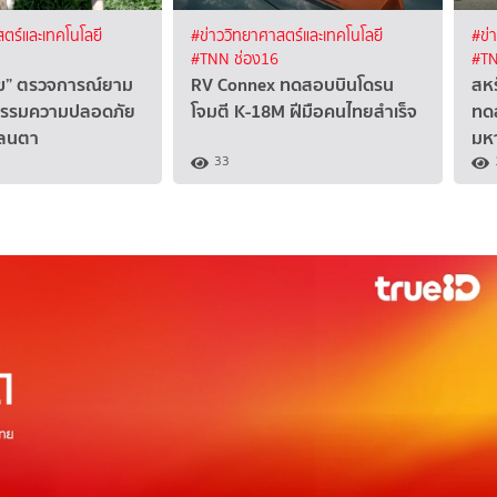
ตร์และเทคโนโลยี
#ข่าววิทยาศาสตร์และเทคโนโลยี
#ข่
#TNN ช่อง16
#TN
นัข” ตรวจการณ์ยาม
RV Connex ทดสอบบินโดรน
สหร
ตกรรมความปลอดภัย
โจมตี K-18M ฝีมือคนไทยสำเร็จ
ทดส
แลนตา
มห
33