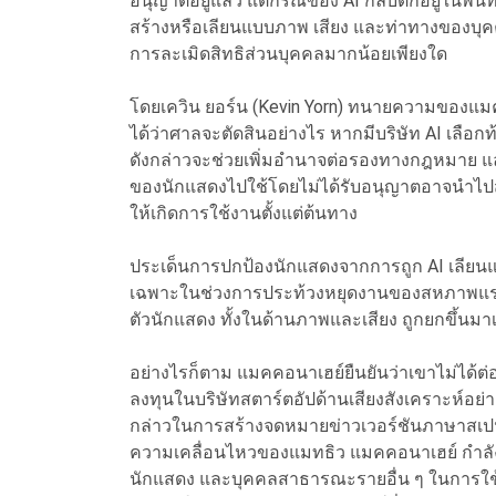
อนุญาตอยู่แล้ว แต่กรณีของ AI กลับตกอยู่ในพื้น
สร้างหรือเลียนแบบภาพ เสียง และท่าทางของบุคค
การละเมิดสิทธิส่วนบุคคลมากน้อยเพียงใด
โดยเควิน ยอร์น (Kevin Yorn) ทนายความของแม
ได้ว่าศาลจะตัดสินอย่างไร หากมีบริษัท AI เลือก
ดังกล่าวจะช่วยเพิ่มอำนาจต่อรองทางกฎหมาย แ
ของนักแสดงไปใช้โดยไม่ได้รับอนุญาตอาจนำไปสู
ให้เกิดการใช้งานตั้งแต่ต้นทาง
ประเด็นการปกป้องนักแสดงจากการถูก AI เลียนแ
เฉพาะในช่วงการประท้วงหยุดงานของสหภาพแรงงา
ตัวนักแสดง ทั้งในด้านภาพและเสียง ถูกยกขึ้นมา
อย่างไรก็ตาม แมคคอนาเฮย์ยืนยันว่าเขาไม่ได้ต่อ
ลงทุนในบริษัทสตาร์ตอัปด้านเสียงสังเคราะห์อย่าง
กล่าวในการสร้างจดหมายข่าวเวอร์ชันภาษาสเป
ความเคลื่อนไหวของแมทธิว แมคคอนาเฮย์ กำลัง
นักแสดง และบุคคลสาธารณะรายอื่น ๆ ในการใช้