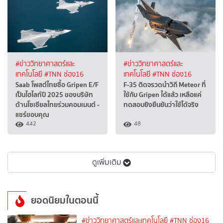
#ข่าววิทยาศาสตร์และ
#ข่าววิทยาศาสตร์และ
เทคโนโลยี
#TNN ช่อง16
เทคโนโลยี
#TNN ช่อง16
Saab โพสต์ไทยซื้อ Gripen E/F
F-35 ติดจรวดนำวิถี Meteor ที่
เป็นไฮไลท์ปี 2025 ของบริษัท
ใช้กับ Gripen ได้แล้ว เหลือแค่
ด้านโซเชียลไทยร่วมคอมเมนต์ -
ทดสอบยิงยืนยันว่าใช้ได้จริง
แชร์ขอบคุณ
442
48
ดูเพิ่มเติม
ยอดนิยมในตอนนี้
#ข่าววิทยาศาสตร์และเทคโนโลยี
#TNN ช่อง16