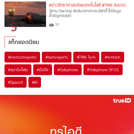
#ข่าววิทยาศาสตร์และเทคโนโลยี
#TNN ช่อง16
กู้ยาน Starship ส่อล่มกลางทะเล มัสก์ย้ำได้ข้อมูล
สำคัญครบแล้ว
5
51
แท็กยอดนิยม
#
tnntechreports
#
techreports
#
TNN Tech
#
tnntech
#
สมาร์ตโฟน
#
มือถือ
#
Sidephone
#
Sidephone SP-01
#
SpaceX
#
AI