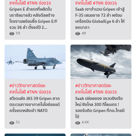
เทคโนโลยี
#TNN ช่อง16
เทคโนโลยี
#TNN ช่อง16
Gripen E ลำแรกที่ผลิตใน
Saab เอาจำนวน Gripen เข้าสู้
บราซิลมาแล้ว หลังดีลสร้าง
F-35 เสนอขาย 72 ลำ พร้อม
โรงงานพร้อมซื้อ Gripen E/F
เครื่องบิน GlobalEye 6 ลำ ให้
รวม 36 ลำ ตั้งแต่ปี 2…
แคนาดา
59
48
#ข่าววิทยาศาสตร์และ
#ข่าววิทยาศาสตร์และ
เทคโนโลยี
#TNN ช่อง16
เทคโนโลยี
#TNN ช่อง16
สวีเดนส่ง JAS 39 Gripen ลาด
Saab ปล่อยของ จรวดยิงเรือ
ตระเวนทางอากาศในไอซ์แลนด์
ใหม่ ยิงไกล 300 กิโลเมตร !
ครั้งแรกหลังเข้า NATO
รองรับติด Gripen ที่ทอ.ไทยมี
ได้
51
4.6K