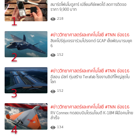
สมาร์ตโฟนโมดูลาร์ เปลี่ยนคีย์แพดได้ ลดการติดจอ
ราคา 9,900 บาท
1
218
#ข่าววิทยาศาสตร์และเทคโนโลยี
#TNN ช่อง16
สิงคโปร์ซุ่มเจรจาร่วมโปรเจกต์ GCAP เล็งพัฒนารบยุค
6
2
152
#ข่าววิทยาศาสตร์และเทคโนโลยี
#TNN ช่อง16
อีลอน มัสก์ ทุ่มสร้าง Terafab โรงงานชิปที่ใหญ่สุดใน
โลก
3
152
#ข่าววิทยาศาสตร์และเทคโนโลยี
#TNN ช่อง16
RV Connex ทดสอบบินโดรนโจมตี K-18M ฝีมือคนไทย
สำเร็จ
4
134