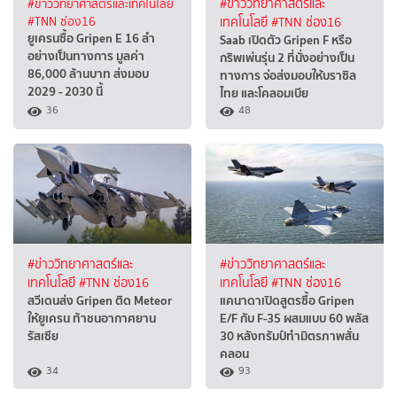
#ข่าววิทยาศาสตร์และเทคโนโลยี
#ข่าววิทยาศาสตร์และ
#TNN ช่อง16
เทคโนโลยี
#TNN ช่อง16
ยูเครนซื้อ Gripen E 16 ลำ
Saab เปิดตัว Gripen F หรือ
อย่างเป็นทางการ มูลค่า
กริพเพ่นรุ่น 2 ที่นั่งอย่างเป็น
86,000 ล้านบาท ส่งมอบ
ทางการ จ่อส่งมอบให้บราซิล
2029 - 2030 นี้
ไทย และโคลอมเบีย
36
48
#ข่าววิทยาศาสตร์และ
#ข่าววิทยาศาสตร์และ
เทคโนโลยี
#TNN ช่อง16
เทคโนโลยี
#TNN ช่อง16
สวีเดนส่ง Gripen ติด Meteor
แคนาดาเปิดสูตรซื้อ Gripen
ให้ยูเครน ท้าชนอากาศยาน
E/F กับ F-35 ผสมแบบ 60 พลัส
รัสเซีย
30 หลังทรัมป์ทำมิตรภาพสั่น
คลอน
34
93