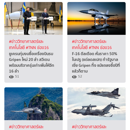
#ข่าววิทยาศาสตร์และ
#ข่าววิทยาศาสตร์และ
เทคโนโลยี
#TNN ช่อง16
เทคโนโลยี
#TNN ช่อง16
ยูเครนทุ่มงบซื้อเครื่องบินรบ
F-16 ดีลเดือด หั่นราคา 50%
Gripen ใหม่ 20 ลำ สวีเดน
ในเปรู​ (แต่ลดสเปก) ทำรัฐบาล
พร้อมบริจาครุ่นเก่าเพิ่มให้อีก
เขี่ย Gripen ทิ้ง แม้แถลงซื้อปีที่
16 ลำ
แล้วก็ตาม
51
52
#ข่าววิทยาศาสตร์และ
#ข่าววิทยาศาสตร์และ