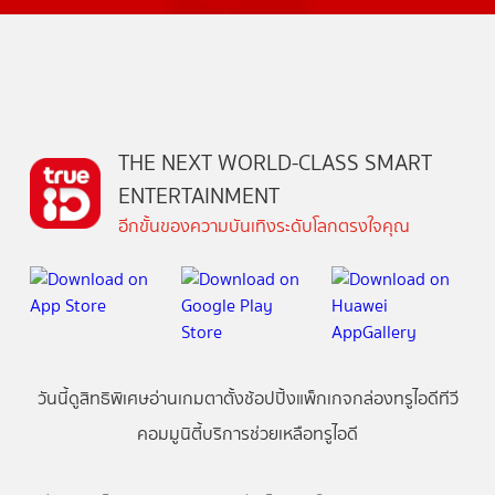
THE NEXT WORLD-CLASS SMART
ENTERTAINMENT
อีกขั้นของความบันเทิงระดับโลกตรงใจคุณ
วันนี้
ดู
สิทธิพิเศษ
อ่าน
เกม
ตาตั้ง
ช้อปปิ้ง
แพ็กเกจ
กล่องทรูไอดีทีวี
คอมมูนิตี้
บริการช่วยเหลือทรูไอดี