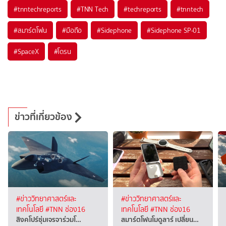
#
tnntechreports
#
TNN Tech
#
techreports
#
tnntech
#
สมาร์ตโฟน
#
มือถือ
#
Sidephone
#
Sidephone SP-01
#
SpaceX
#
โดรน
ข่าวที่เกี่ยวข้อง
#ข่าววิทยาศาสตร์และ
#ข่าววิทยาศาสตร์และ
เทคโนโลยี
#TNN ช่อง16
เทคโนโลยี
#TNN ช่อง16
สิงคโปร์ซุ่มเจรจาร่วมโ…
สมาร์ตโฟนโมดูลาร์ เปลี่ยน…