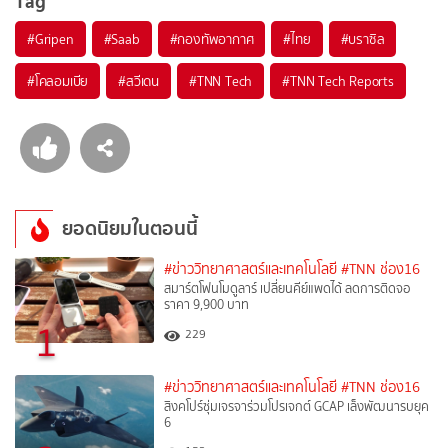
Tag
#
Gripen
#
Saab
#
กองทัพอากาศ
#
ไทย
#
บราซิล
#
โคลอมเบีย
#
สวีเดน
#
TNN Tech
#
TNN Tech Reports
ยอดนิยมในตอนนี้
#ข่าววิทยาศาสตร์และเทคโนโลยี
#TNN ช่อง16
สมาร์ตโฟนโมดูลาร์ เปลี่ยนคีย์แพดได้ ลดการติดจอ
ราคา 9,900 บาท
1
229
#ข่าววิทยาศาสตร์และเทคโนโลยี
#TNN ช่อง16
สิงคโปร์ซุ่มเจรจาร่วมโปรเจกต์ GCAP เล็งพัฒนารบยุค
6