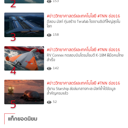
2
153
#ข่าววิทยาศาสตร์และเทคโนโลยี
#TNN ช่อง16
อีลอน มัสก์ ทุ่มสร้าง Terafab โรงงานชิปที่ใหญ่สุดใน
โลก
3
158
#ข่าววิทยาศาสตร์และเทคโนโลยี
#TNN ช่อง16
RV Connex ทดสอบบินโดรนโจมตี K-18M ฝีมือคนไทย
สำเร็จ
4
142
#ข่าววิทยาศาสตร์และเทคโนโลยี
#TNN ช่อง16
กู้ยาน Starship ส่อล่มกลางทะเล มัสก์ย้ำได้ข้อมูล
สำคัญครบแล้ว
5
52
แท็กยอดนิยม