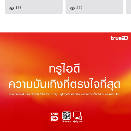
153
229