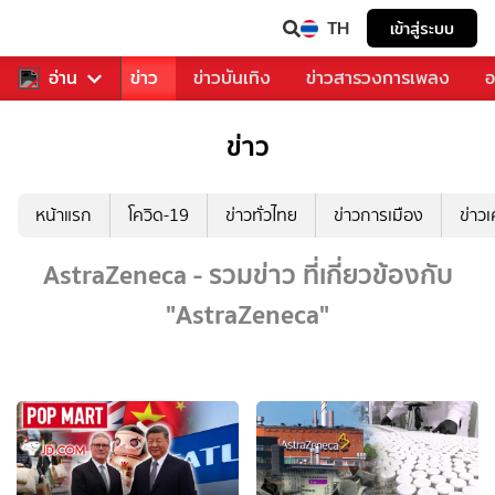
TH
เข้าสู่ระบบ
บคุณ
อ่าน
กีฬา
ข่าว
ข่าวบันเทิง
ข่าวสารวงการเพลง
อ
ข่าว
หน้าแรก
โควิด-19
ข่าวทั่วไทย
ข่าวการเมือง
ข่าว
AstraZeneca - รวมข่าว ที่เกี่ยวข้องกับ
"AstraZeneca"