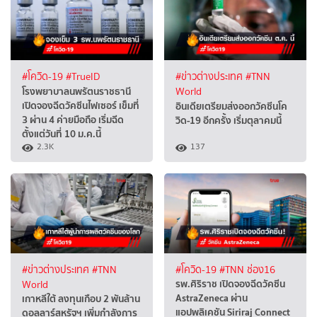
#โควิด-19
#TrueID
#ข่าวต่างประเทศ
#TNN
โรงพยาบาลนพรัตนราชธานี
World
เปิดจองฉีดวัคซีนไฟเซอร์ เข็มที่
อินเดียเตรียมส่งออกวัคซีนโค
3 ผ่าน 4 ค่ายมือถือ เริ่มฉีด
วิด-19 อีกครั้ง เริ่มตุลาคมนี้
ตั้งแต่วันที่ 10 ม.ค.นี้
2.3K
137
#ข่าวต่างประเทศ
#TNN
#โควิด-19
#TNN ช่อง16
รพ.ศิริราช เปิดจองฉีดวัคซีน
World
AstraZeneca ผ่าน
เกาหลีใต้ ลงทุนเกือบ 2 พันล้าน
แอปพลิเคชัน Siriraj Connect
ดอลลาร์สหรัฐฯ เพิ่มกำลังการ