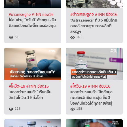
#ข่าวเศรษฐกิจ
#TNN ช่อง16
#ข่าวเศรษฐกิจ
#TNN ช่อง16
ไม่สนคำขู่ "ทรัมป์" อังกฤษ - จีน
"AstraZeneca" ทุ่ม 5 หมื่นล้าน
ดีลลงตัวขนทัพบิ๊กคอร์ปลงทุน
ดอลล์ ขยายฐานการผลิตที่
สหรัฐฯ
51
101
#โควิด-19
#TNN ช่อง16
#โควิด-19
#TNN ช่อง16
"แอสตร้าเซนเนก้า" เรียกคืน
แอสตร้าเซนเนก้า เปิดข้อมูล
วัคซีนโควิด-19 ทั่วโลก
ทดลองวัคซีนกระตุ้นเข็ม 3
ป้องกันโควิดได้ทุกสายพันธุ์
115
158