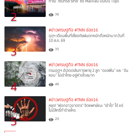
ทำไม "เซ็นทรัล รีเทล" ซื้อ MaxValu ปั้นเป็น Tops
2
36
#ข่าวเศรษฐกิจ
#TNN ช่อง16
อุตุฯ เตือนพื้นที่เสี่ยงภัยฝนตกหนักถึงหนักมากวันที่
10 ส.ค. 69
3
35
#ข่าวเศรษฐกิจ
#TNN ช่อง16
กรมอุตุฯ อัปเดตเส้นทางพายุ 2 ลูก “ดอลฟิน” และ “จัน
หอม” ไม่เข้าไทย-อยู่ห่างไกลมาก
4
46
#ข่าวเศรษฐกิจ
#TNN ช่อง16
หยุด! "ฟอกขาวฆาตกร" จิตแพทย์แนะ "เข้าใจ" ได้ แต่
ไม่มีสิทธิ์ทำร้ายใคร
5
20