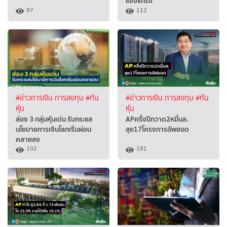
แข็งแกร่ง
97
112
#ข่าวการเงิน การลงทุน
#ทัน
#ข่าวการเงิน การลงทุน
#ทัน
หุ้น
หุ้น
ส่อง 3 กลุ่มหุ้นเด่น รับกระแส
APครึ่งปีกวาด2หมื่นล.
นโยบายการเงินโลกเริ่มผ่อน
ลุย17โครงการอัพยอด
คลายลง
102
181