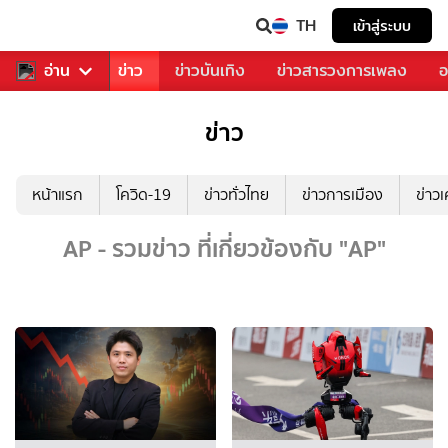
TH
เข้าสู่ระบบ
บคุณ
อ่าน
กีฬา
ข่าว
ข่าวบันเทิง
ข่าวสารวงการเพลง
อ
ข่าว
หน้าแรก
โควิด-19
ข่าวทั่วไทย
ข่าวการเมือง
ข่าว
AP - รวมข่าว ที่เกี่ยวข้องกับ "AP"