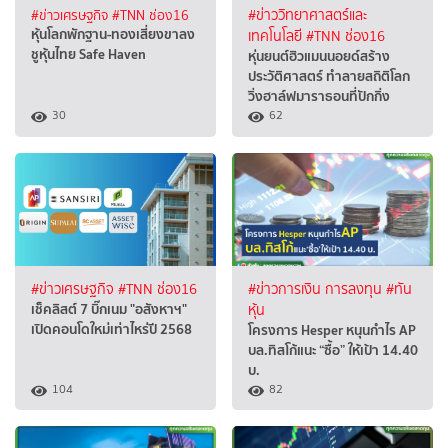
#ข่าวเศรษฐกิจ
#TNN ช่อง16
#ข่าววิทยาศาสตร์และ
หุ้นโลกพักฐาน-ทองเสี่ยงขาลง
เทคโนโลยี
#TNN ช่อง16
ชูหุ้นไทย Safe Haven
หุ่นยนต์ฮิวแมนนอยด์สร้าง
ประวัติศาสตร์ ทำลายสถิติโลก
วิ่งฮาล์ฟมาราธอนที่ปักกิ่ง
30
62
#ข่าวเศรษฐกิจ
#TNN ช่อง16
#ข่าวการเงิน การลงทุน
#ทัน
เช็คลิสต์ 7 บิ๊กเนม "อสังหาฯ"
หุ้น
เปิดคอนโดใหม่เท่าไหร่ปี 2568
โครงการ Hesper หนุนกำไร AP
บล.ทิสโก้แนะ “ซื้อ” ให้เป้า 14.40
บ.
104
82