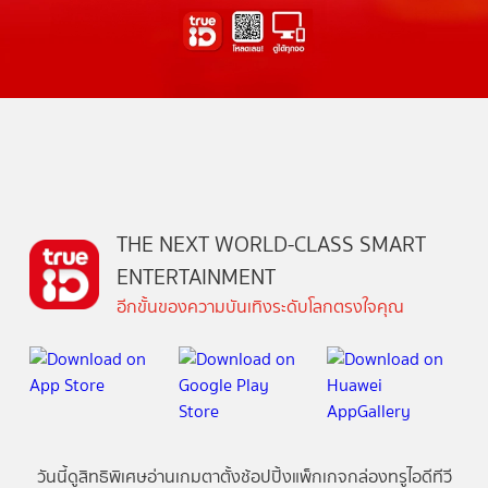
THE NEXT WORLD-CLASS SMART
ENTERTAINMENT
อีกขั้นของความบันเทิงระดับโลกตรงใจคุณ
วันนี้
ดู
สิทธิพิเศษ
อ่าน
เกม
ตาตั้ง
ช้อปปิ้ง
แพ็กเกจ
กล่องทรูไอดีทีวี