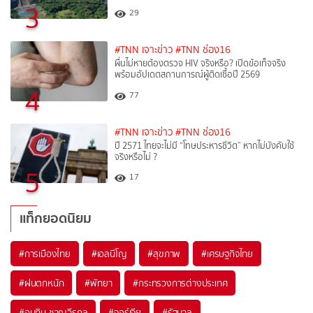
3
29
#TNN เจาะข่าว
#TNN ช่อง16
ผื่นไม่หายต้องตรวจ HIV จริงหรือ? เปิดข้อเท็จจริง
พร้อมอัปเดตสถานการณ์ผู้ติดเชื้อปี 2569
4
77
#TNN เจาะข่าว
#TNN ช่อง16
ปี 2571 ไทยจะไม่มี “โทษประหารชีวิต” หากไม่บังคับใช้
จริงหรือไม่ ?​
5
17
แท็กยอดนิยม
#
การเมืองไทย
#
เอลนีโญ
#
สุขภาพ
#
เศรษฐกิจไทย
#
ฝนตกหนัก
#
พัทยา
#
กระทรวงการต่างประเทศ
#
อนุทิน ชาญวีรกูล
#
จอร์เจีย
#
รัฐบาล