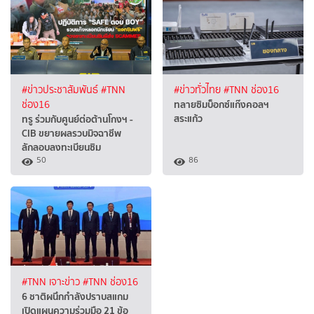
#ข่าวประชาสัมพันธ์
#TNN
#ข่าวทั่วไทย
#TNN ช่อง16
ทลายซิมบ็อกซ์แก๊งคอลฯ
ช่อง16
สระแก้ว
ทรู ร่วมกับศูนย์ต่อต้านโกงฯ -
CIB ขยายผลรวบมิจฉาชีพ
ลักลอบลงทะเบียนซิม
50
86
#TNN เจาะข่าว
#TNN ช่อง16
6 ชาติผนึกกำลังปราบสแกม
เปิดแผนความร่วมมือ 21 ข้อ