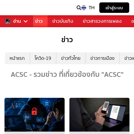
TH
เข้าสู่ระบบ
บคุณ
อ่าน
กีฬา
ข่าว
ข่าวบันเทิง
ข่าวสารวงการเพลง
อ
ข่าว
หน้าแรก
โควิด-19
ข่าวทั่วไทย
ข่าวการเมือง
ข่าว
ACSC - รวมข่าว ที่เกี่ยวข้องกับ "ACSC"