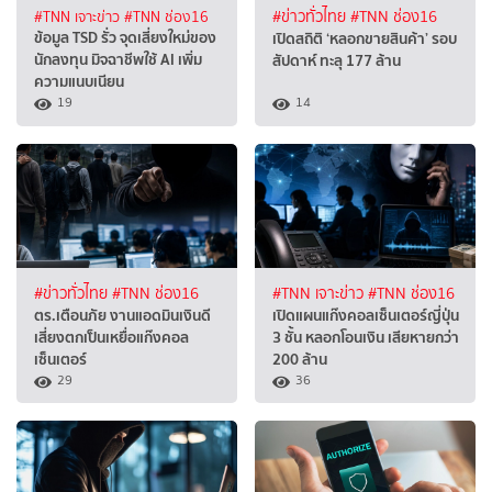
#TNN เจาะข่าว
#TNN ช่อง16
#ข่าวทั่วไทย
#TNN ช่อง16
ข้อมูล TSD รั่ว จุดเสี่ยงใหม่ของ
เปิดสถิติ ‘หลอกขายสินค้า’ รอบ
นักลงทุน มิจฉาชีพใช้ AI เพิ่ม
สัปดาห์ ทะลุ 177 ล้าน
ความแนบเนียน
19
14
#ข่าวทั่วไทย
#TNN ช่อง16
#TNN เจาะข่าว
#TNN ช่อง16
ตร.เตือนภัย งานแอดมินเงินดี
เปิดแผนแก๊งคอลเซ็นเตอร์ญี่ปุ่น
เสี่ยงตกเป็นเหยื่อแก๊งคอล
3 ชั้น หลอกโอนเงิน เสียหายกว่า
เซ็นเตอร์
200 ล้าน
29
36