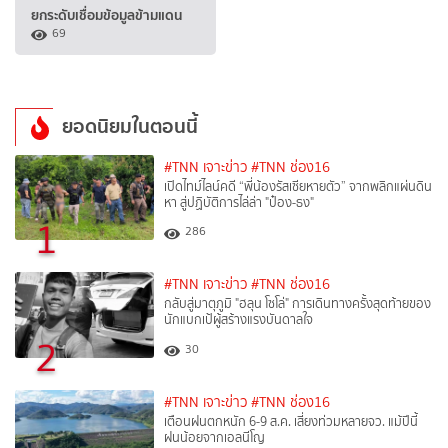
ยกระดับเชื่อมข้อมูลข้ามแดน
69
ยอดนิยมในตอนนี้
#TNN เจาะข่าว
#TNN ช่อง16
เปิดไทม์ไลน์คดี “พี่น้องรัสเซียหายตัว” จากพลิกแผ่นดิน
หา สู่ปฏิบัติการไล่ล่า "ป๋อง-ธง"
1
286
#TNN เจาะข่าว
#TNN ช่อง16
กลับสู่มาตุภูมิ "ฮลุน โซโล่" การเดินทางครั้งสุดท้ายของ
นักแบกเป้ผู้สร้างแรงบันดาลใจ
2
30
#TNN เจาะข่าว
#TNN ช่อง16
เตือนฝนตกหนัก 6-9 ส.ค. เสี่ยงท่วมหลายจว. แม้ปีนี้
ฝนน้อยจากเอลนีโญ