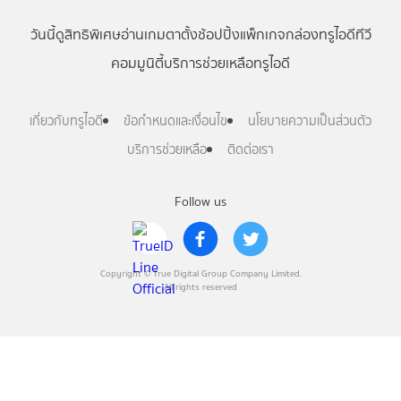
วันนี้
ดู
สิทธิพิเศษ
อ่าน
เกม
ตาตั้ง
ช้อปปิ้ง
แพ็กเกจ
กล่องทรูไอดีทีวี
คอมมูนิตี้
บริการช่วยเหลือทรูไอดี
เกี่ยวกับทรูไอดี
ข้อกำหนดและเงื่อนไข
นโยบายความเป็นส่วนตัว
บริการช่วยเหลือ
ติดต่อเรา
Follow us
Copyright © True Digital Group Company Limited.
All rights reserved