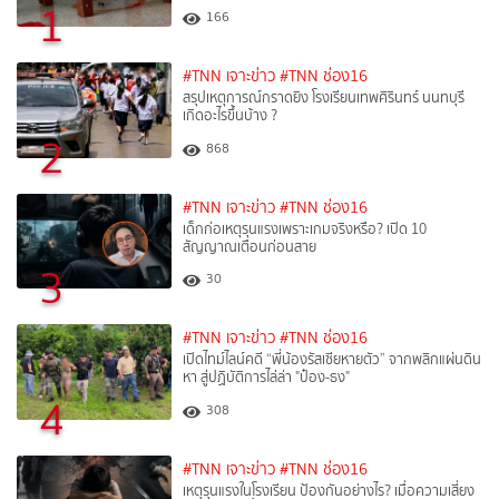
1
166
#TNN เจาะข่าว
#TNN ช่อง16
สรุปเหตุการณ์กราดยิง โรงเรียนเทพศิรินทร์ นนทบุรี
เกิดอะไรขึ้นบ้าง ?
2
868
#TNN เจาะข่าว
#TNN ช่อง16
เด็กก่อเหตุรุนแรงเพราะเกมจริงหรือ? เปิด 10
สัญญาณเตือนก่อนสาย
3
30
#TNN เจาะข่าว
#TNN ช่อง16
เปิดไทม์ไลน์คดี “พี่น้องรัสเซียหายตัว” จากพลิกแผ่นดิน
หา สู่ปฏิบัติการไล่ล่า "ป๋อง-ธง"
4
308
#TNN เจาะข่าว
#TNN ช่อง16
เหตุรุนแรงในโรงเรียน ป้องกันอย่างไร? เมื่อความเสี่ยง