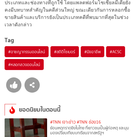
ประเภทและช่องทางที่ถูกใช้ โดยแพลตฟอร์มโซเชียลมีเดียยัง
คงมีบทบาทสำคัญในคดีส่วนใหญ่ ขณะเดียวกันการหลอกซื้อ
ขายสินค้าและบริการยังเป็นประเภทคดีที่พบมากที่สุดในช่วง
เวลาดังกล่าว
Tag
#
อาชญากรรมออนไลน์
#
สถิติไซเบอร์
#
มิจฉาชีพ
#
ACSC
#
หลอกลวงออนไลน์
ยอดนิยมในตอนนี้
#TNN เจาะข่าว
#TNN ช่อง16
ย้อนเหตุกราดยิงในไทย ที่เยาวชนเป็นผู้ก่อเหตุ และมุม
มองเปรียบเทียบบทเรียนจากสหรัฐฯ