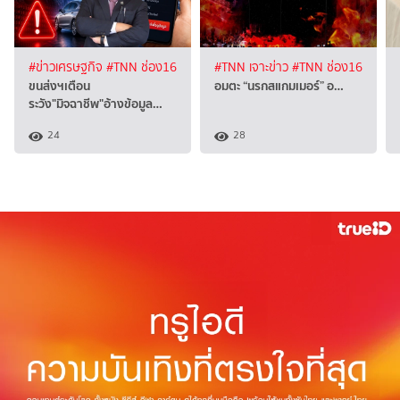
#ข่าวเศรษฐกิจ
#TNN ช่อง16
#TNN เจาะข่าว
#TNN ช่อง16
ขนส่งฯเตือน
อมตะ “นรกสแกมเมอร์” อ…
ระวัง"มิจฉาชีพ"อ้างข้อมูล…
24
28