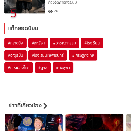
ต้องจัดการทั้งระบบ
5
20
แท็กยอดนิยม
#
กราดยิง
#
สหรัฐฯ
#
อาชญากรรม
#
โรงเรียน
#
อาวุธปืน
#
โรงเรียนเทพศิรินทร์
#
เศรษฐกิจไทย
#
การเมืองไทย
#
บูลลี่
#
กัมพูชา
ข่าวที่เกี่ยวข้อง