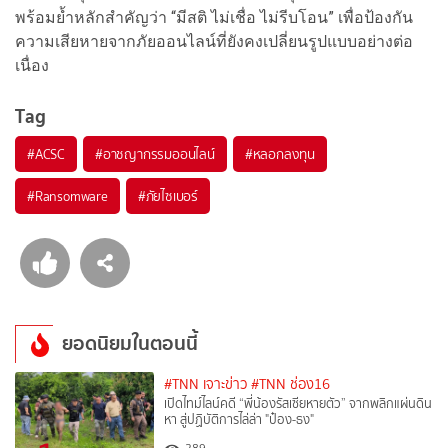
พร้อมย้ำหลักสำคัญว่า “มีสติ ไม่เชื่อ ไม่รีบโอน” เพื่อป้องกัน
ความเสียหายจากภัยออนไลน์ที่ยังคงเปลี่ยนรูปแบบอย่างต่อ
เนื่อง
Tag
#
ACSC
#
อาชญากรรมออนไลน์
#
หลอกลงทุน
#
Ransomware
#
ภัยไซเบอร์
ยอดนิยมในตอนนี้
#TNN เจาะข่าว
#TNN ช่อง16
เปิดไทม์ไลน์คดี “พี่น้องรัสเซียหายตัว” จากพลิกแผ่นดิน
หา สู่ปฏิบัติการไล่ล่า "ป๋อง-ธง"