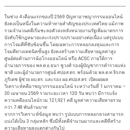
ในช่วง 4 เดือนแรกของปี 2569 ปัญหาอาชญากรรมออนไลน์
ยังคงเป็นหนึ่งในความท้าทายสำคัญของประเทศไทย แม้ภาพ
รวมจำนวนคดีเริ่มชะลอตัวลงหลังหน่วยงานรัฐเพิ่มมาตรการ
บังคับใช้กฎหมายและเร่งปราบปรามอย่างต่อเนื่อง แต่รูปแบบ
การโจมตีที่ซับซ้อนขึ้น โดยเฉพาะการหลอกลงทุนและการ
โจมตีทางเทคนิคขั้นสูง ยังคงสร้างความเสียหายมูลค่าสูง
ศูนย์ต่อต้านการฉ้อโกงออนไลน์ หรือ ACSC ภายใต้การ
อำนวยการของ พล.ต.อ.ธนา ชูวงศ์ รองผู้บัญชาการตำรวจแห่ง
ชาติ และผู้อำนวยการศูนย์ ศปอส.ตร. พร้อมด้วย พล.ต.ท.จิรภพ
ภูริเดช ผู้ช่วย ผบ.ตร. และรอง ผอ.ศปอส.ตร. เปิดเผยผล
วิเคราะห์คดีอาชญากรรมออนไลน์ ระหว่างวันที่ 1 มกราคม –
30 เมษายน 2569 รวมระยะเวลา 120 วัน พบว่า มีการแจ้ง
ความคดีออนไลน์รวม 121,921 คดี มูลค่าความเสียหายรวม
กว่า 7.48 พันล้านบาท
จากการวิเคราะห์ข้อมูล พบว่า รูปแบบการหลอกลวงสามารถ
แบ่งได้เป็น 3 กลุ่มหลัก ซึ่งมีทั้งคดีจำนวนมากและคดีที่สร้าง
ความเสียหายสูงแตกต่างกันไป