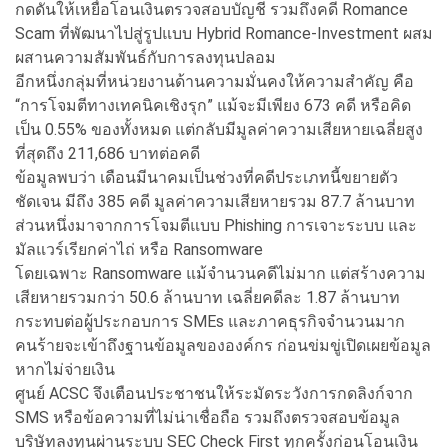
กดดันให้เหยื่อโอนเงินตรวจสอบบัญชี รวมถึงคดี Romance
Scam ที่พัฒนาไปสู่รูปแบบ Hybrid Romance-Investment ผสม
ผสานความสัมพันธ์กับการลงทุนปลอม
อีกหนึ่งกลุ่มที่หน่วยงานด้านความมั่นคงให้ความสำคัญ คือ
“การโจมตีทางเทคนิคเชิงรุก” แม้จะมีเพียง 673 คดี หรือคิด
เป็น 0.55% ของทั้งหมด แต่กลับมีมูลค่าความเสียหายเฉลี่ยสูง
ที่สุดถึง 211,686 บาทต่อคดี
ข้อมูลพบว่า เดือนมีนาคมเป็นช่วงที่คดีประเภทนี้ขยายตัว
ชัดเจน มีถึง 385 คดี มูลค่าความเสียหายรวม 87.7 ล้านบาท
ส่วนหนึ่งมาจากการโจมตีแบบ Phishing การเจาะระบบ และ
มัลแวร์เรียกค่าไถ่ หรือ Ransomware
โดยเฉพาะ Ransomware แม้จำนวนคดีไม่มาก แต่สร้างความ
เสียหายรวมกว่า 50.6 ล้านบาท เฉลี่ยคดีละ 1.87 ล้านบาท
กระทบต่อผู้ประกอบการ SMEs และภาคธุรกิจจำนวนมาก
คนร้ายจะเข้าถึงฐานข้อมูลขององค์กร ก่อนข่มขู่เปิดเผยข้อมูล
หากไม่จ่ายเงิน
ศูนย์ ACSC จึงเตือนประชาชนให้ระมัดระวังการกดลิงก์จาก
SMS หรือข้อความที่ไม่น่าเชื่อถือ รวมถึงตรวจสอบข้อมูล
บริษัทลงทุนผ่านระบบ SEC Check First ทุกครั้งก่อนโอนเงิน