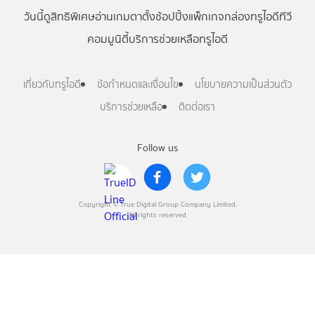
วันนี้
ดู
สิทธิพิเศษ
อ่าน
เกม
ตาตั้ง
ช้อปปิ้ง
แพ็กเกจ
กล่องทรูไอดีทีวี
คอมมูนิตี้
บริการช่วยเหลือทรูไอดี
เกี่ยวกับทรูไอดี
ข้อกำหนดและเงื่อนไข
นโยบายความเป็นส่วนตัว
บริการช่วยเหลือ
ติดต่อเรา
Follow us
Copyright © True Digital Group Company Limited.
All rights reserved