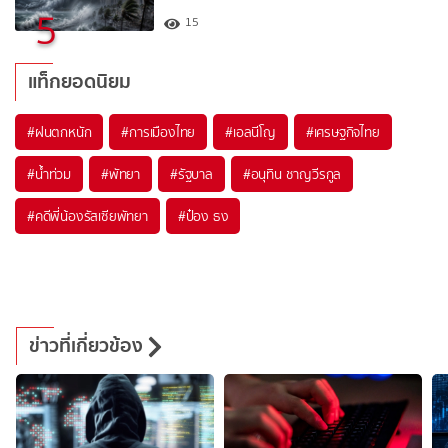
5
15
แท็กยอดนิยม
#
ฝนตกหนัก
#
การเมืองไทย
#
เอลนีโญ
#
เศรษฐกิจไทย
#
น้ำท่วม
#
พัทยา
#
รัฐบาล
#
อนุทิน ชาญวีรกูล
#
คดีพี่น้องรัสเซียพัทยา
#
ป๋อง ธง
ข่าวที่เกี่ยวข้อง