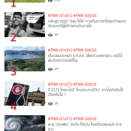
1
289
#TNN เจาะข่าว
#TNN ช่อง16
กลับสู่มาตุภูมิ "ฮลุน โซโล่" การเดินทางครั้งสุดท้ายของ
นักแบกเป้ผู้สร้างแรงบันดาลใจ
2
30
#TNN เจาะข่าว
#TNN ช่อง16
เตือนฝนตกหนัก 6-9 ส.ค. เสี่ยงท่วมหลายจว. แม้ปีนี้
ฝนน้อยจากเอลนีโญ
3
29
#TNN เจาะข่าว
#TNN ช่อง16
ปี 2571 ไทยจะไม่มี “โทษประหารชีวิต” หากไม่บังคับใช้
จริงหรือไม่ ?​
4
18
#TNN เจาะข่าว
#TNN ช่อง16
พายุ "ดอลฟิน" จ่อจีน-ไต้หวัน ไทยเตือนฝนหนัก 6-9
ส.ค.