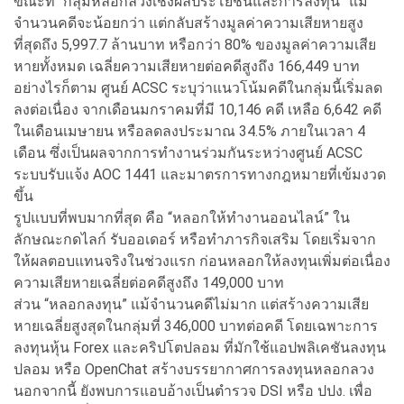
ขณะที่ “กลุ่มหลอกลวงเชิงผลประโยชน์และการลงทุน” แม้
จำนวนคดีจะน้อยกว่า แต่กลับสร้างมูลค่าความเสียหายสูง
ที่สุดถึง 5,997.7 ล้านบาท หรือกว่า 80% ของมูลค่าความเสีย
หายทั้งหมด เฉลี่ยความเสียหายต่อคดีสูงถึง 166,449 บาท
อย่างไรก็ตาม ศูนย์ ACSC ระบุว่าแนวโน้มคดีในกลุ่มนี้เริ่มลด
ลงต่อเนื่อง จากเดือนมกราคมที่มี 10,146 คดี เหลือ 6,642 คดี
ในเดือนเมษายน หรือลดลงประมาณ 34.5% ภายในเวลา 4
เดือน ซึ่งเป็นผลจากการทำงานร่วมกันระหว่างศูนย์ ACSC
ระบบรับแจ้ง AOC 1441 และมาตรการทางกฎหมายที่เข้มงวด
ขึ้น
รูปแบบที่พบมากที่สุด คือ “หลอกให้ทำงานออนไลน์” ใน
ลักษณะกดไลก์ รับออเดอร์ หรือทำภารกิจเสริม โดยเริ่มจาก
ให้ผลตอบแทนจริงในช่วงแรก ก่อนหลอกให้ลงทุนเพิ่มต่อเนื่อง
ความเสียหายเฉลี่ยต่อคดีสูงถึง 149,000 บาท
ส่วน “หลอกลงทุน” แม้จำนวนคดีไม่มาก แต่สร้างความเสีย
หายเฉลี่ยสูงสุดในกลุ่มที่ 346,000 บาทต่อคดี โดยเฉพาะการ
ลงทุนหุ้น Forex และคริปโตปลอม ที่มักใช้แอปพลิเคชันลงทุน
ปลอม หรือ OpenChat สร้างบรรยากาศการลงทุนหลอกลวง
นอกจากนี้ ยังพบการแอบอ้างเป็นตำรวจ DSI หรือ ปปง. เพื่อ