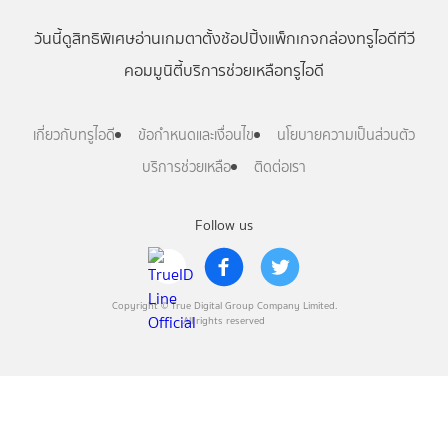
วันนี้
ดู
สิทธิพิเศษ
อ่าน
เกม
ตาตั้ง
ช้อปปิ้ง
แพ็กเกจ
กล่องทรูไอดีทีวี
คอมมูนิตี้
บริการช่วยเหลือทรูไอดี
เกี่ยวกับทรูไอดี
ข้อกำหนดและเงื่อนไข
นโยบายความเป็นส่วนตัว
บริการช่วยเหลือ
ติดต่อเรา
Follow us
Copyright © True Digital Group Company Limited.
All rights reserved