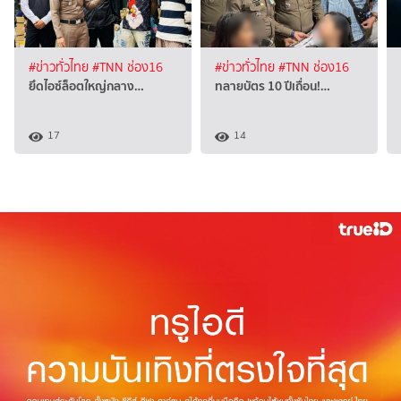
#ข่าวทั่วไทย
#TNN ช่อง16
#ข่าวทั่วไทย
#TNN ช่อง16
ยึดไอซ์ล็อตใหญ่กลาง…
ทลายบัตร 10 ปีเถื่อน!…
17
14