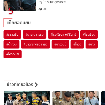
ครู-นักเรียนเหตุกราดยิง
5
36
แท็กยอดนิยม
#
กราดยิง
#
อาชญากรรม
#
โรงเรียนเทพศิรินทร์
#
โรงเรียน
#
น้ำท่วม
#
ข่าวกราดยิงล่าสุด
#
ข่าววันนี้
#
โควิด
#
ข่าว
#
โควิด-19
ข่าวที่เกี่ยวข้อง