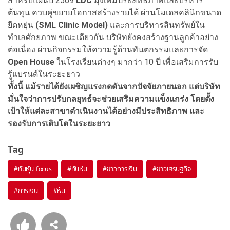
สำหรับแผนปี 2569
LDC
มุ่งเพิ่มประสิทธิภาพและบริหาร
ต้นทุน ควบคู่ขยายโอกาสสร้างรายได้ ผ่านโมเดลคลินิกขนาด
ยืดหยุ่น
(SML Clinic Model)
และการบริหารสินทรัพย์ใน
ทำเลศักยภาพ ขณะเดียวกัน บริษัทยังคงสร้างฐานลูกค้าอย่าง
ต่อเนื่อง ผ่านกิจกรรมให้ความรู้ด้านทันตกรรมและการจัด
Open House
ในโรงเรียนต่างๆ มากว่า 10 ปี เพื่อเสริมการรับ
รู้แบรนด์ในระยะยาว
ทั้งนี้ แม้รายได้ยังเผชิญแรงกดดันจากปัจจัยภายนอก แต่บริษัท
มั่นใจว่าการปรับกลยุทธ์จะช่วยเสริมความแข็งแกร่ง โดยตั้ง
เป้าให้แต่ละสาขาดำเนินงานได้อย่างมีประสิทธิภาพ และ
รองรับการเติบโตในระยะยาว
Tag
#
ทันหุ้น focus
#
ทันหุ้น
#
ข่าวการเงิน
#
ข่าวเศรษฐกิจ
#
การเงิน
#
หุ้น