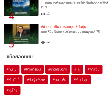
TLIเดินหน้าสร้างความยั่งยืน เริ่มโปรเจ็กต์จัดซื้อไฟฟ้าสี
เขียว
4
12
#ข่าวการเงิน การลงทุน
#ทันหุ้น
กบข.ฝีมือเฉียบขาดสร้างผลตอบแทนพุ่งกว่า7%
5
12
แท็กยอดนิยม
#
ทันหุ้น
#
ข่าวการเงิน
#
ข่าวเศรษฐกิจ
#
หุ้น
#
การเงิน
#
ข่าววันนี้
#
ทันหุ้น focus
#
ตลาดหุ้น
#
ข่าวล่าสุด
#
หุ้นไทย