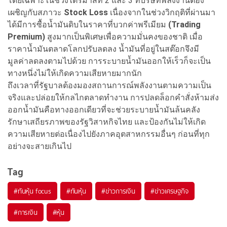
โดยเฉพาะในช่วงไตรมาสที่ 2 และ 3 ที่บริษัทพลังงานต้อง
เผชิญกับสภาวะ
Stock Loss
เนื่องจากในช่วงวิกฤติที่ผ่านมา
ได้มีการซื้อน้ำมันดิบในราคาที่บวกค่าพรีเมียม
(Trading
Premium)
สูงมากเป็นพิเศษเพื่อความมั่นคงของชาติ เมื่อ
ราคาน้ำมันตลาดโลกปรับลดลง น้ำมันที่อยู่ในสต๊อกจึงมี
มูลค่าลดลงตามไปด้วย การระบายน้ำมันออกให้เร็วก็จะเป็น
ทางหนึ่งไม่ให้เกิดความเสียหายมากนัก
ถึงเวลาที่รัฐบาลต้องมองสถานการณ์พลังงานตามความเป็น
จริงและปล่อยให้กลไกตลาดทำงาน การปลดล็อกคำสั่งห้ามส่ง
ออกน้ำมันคือทางออกเดียวที่จะช่วยระบายน้ำมันล้นคลัง
รักษาเสถียรภาพของรัฐวิสาหกิจไทย และป้องกันไม่ให้เกิด
ความเสียหายต่อเนื่องไปยังภาคอุตสาหกรรมอื่นๆ ก่อนที่ทุก
อย่างจะสายเกินไป
Tag
#
ทันหุ้น focus
#
ทันหุ้น
#
ข่าวการเงิน
#
ข่าวเศรษฐกิจ
#
การเงิน
#
หุ้น