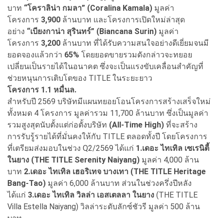
บาท
“โคราลิน่า กมลา” (Coralina Kamala)
มูลค่า
โครงการ
3,900
ล้านบาท และโครงการเปิดใหม่ล่าสุด
อย่าง
“เบียงกาน่า สุรินทร์” (Biancana Surin)
มูลค่า
โครงการ
3,200
ล้านบาท ที่ได้รับความสนใจอย่างดีเยี่ยมจนมี
ยอดจองแล้วกว่า
65%
โดยยอดขายรวมดังกล่าวจะทยอย
เปลี่ยนเป็นรายได้ในอนาคต ซึ่งจะเป็นแรงขับเคลื่อนสำคัญที่
ช่วยหนุนการเติบโตของ TITLE ในระยะยาว
โครงการ
1.1 หมื่นล.
สำหรับปี 2569 บริษัทมีแผนทยอยโอนโครงการสร้างเสร็จใหม่
ทั้งหมด 4 โครงการ มูลค่ารวม 11,700 ล้านบาท ซึ่งเป็นมูลค่า
รวมสูงสุดนับตั้งแต่ก่อตั้งบริษัท
(All-Time High)
ที่จะสร้าง
การรับรู้รายได้ที่มั่นคงให้กับ TITLE ตลอดทั้งปี โดยโครงการ
ที่เตรียมส่งมอบในช่วง Q2/2569 ได้แก่
1.เดอะ ไทเทิล เซเรนิตี้
ในยาง (THE TITLE Serenity Naiyang)
มูลค่า 4,000 ล้าน
บาท
2.เดอะ ไทเทิล เฮอริเทจ บางเทา (THE TITLE Heritage
Bang-Tao)
มูลค่า 6,000 ล้านบาท ส่วนในช่วงครึ่งปีหลัง
ได้แก่
3.เดอะ ไทเทิล วิลล่า เอสเตลลา ในยาง
(THE TITLE
Villa Estella Naiyang) วิลล่าระดับลักซ์ชัวรี มูลค่า 500 ล้าน