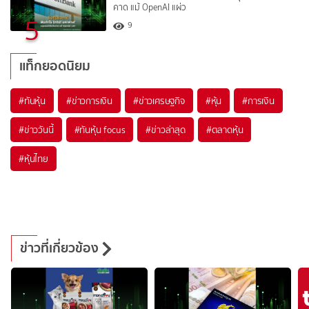
คาด แม้ OpenAI แผ่ว
5
9
แท็กยอดนิยม
#
ทันหุ้น
#
ข่าวการเงิน
#
ข่าวเศรษฐกิจ
#
หุ้น
#
การเงิน
#
ข่าววันนี้
#
ทันหุ้น focus
#
ข่าวล่าสุด
#
ตลาดหุ้น
#
หุ้นไทย
ข่าวที่เกี่ยวข้อง