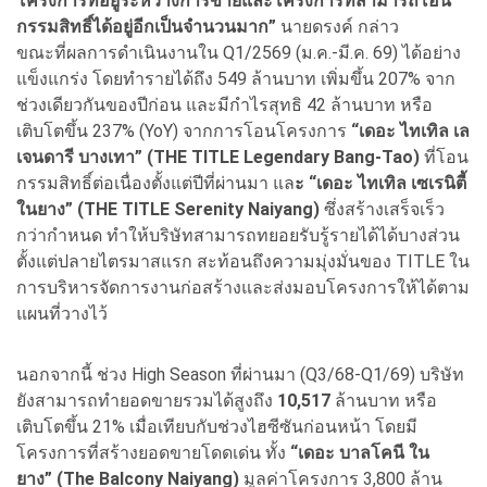
โครงการที่อยู่ระหว่างการขายและโครงการที่สามารถโอน
กรรมสิทธิ์ได้อยู่อีกเป็นจำนวนมาก”
นายดรงค์ กล่าว
ขณะที่ผลการดำเนินงานใน Q1/2569 (ม.ค.-มี.ค. 69) ได้อย่าง
แข็งแกร่ง โดยทำรายได้ถึง 549 ล้านบาท เพิ่มขึ้น 207% จาก
ช่วงเดียวกันของปีก่อน และมีกำไรสุทธิ 42 ล้านบาท หรือ
เติบโตขึ้น 237% (YoY) จากการโอนโครงการ
“เดอะ ไทเทิล เล
เจนดารี บางเทา” (THE TITLE Legendary Bang-Tao)
ที่โอน
กรรมสิทธิ์ต่อเนื่องตั้งแต่ปีที่ผ่านมา แล
ะ “เดอะ ไทเทิล เซเรนิตี้
ในยาง” (THE TITLE Serenity Naiyang)
ซึ่งสร้างเสร็จเร็ว
กว่ากำหนด ทำให้บริษัทสามารถทยอยรับรู้รายได้ได้บางส่วน
ตั้งแต่ปลายไตรมาสแรก สะท้อนถึงความมุ่งมั่นของ TITLE ใน
การบริหารจัดการงานก่อสร้างและส่งมอบโครงการให้ได้ตาม
แผนที่วางไว้
นอกจากนี้ ช่วง High Season ที่ผ่านมา (Q3/68-Q1/69) บริษัท
ยังสามารถทำยอดขายรวมได้สูงถึง
10,517
ล้านบาท หรือ
เติบโตขึ้น 21% เมื่อเทียบกับช่วงไฮซีซันก่อนหน้า โดยมี
โครงการที่สร้างยอดขายโดดเด่น ทั้ง
“เดอะ บาลโคนี ใน
ยาง” (The Balcony Naiyang)
มูลค่าโครงการ 3,800 ล้าน