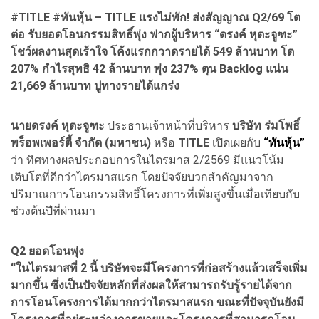
#TITLE #ทันหุ้น – TITLE แรงไม่พัก! ส่งสัญญาณ Q2/69 โต
ต่อ รับยอดโอนกรรมสิทธิ์พุ่ง ฟากผู้บริหาร “ดรงค์ หุตะจูฑะ”
โชว์ผลงานสุดเร้าใจ โค้งแรกกวาดรายได้ 549 ล้านบาท โต
207% กำไรสุทธิ 42 ล้านบาท พุ่ง 237% ตุน Backlog แน่น
21,669 ล้านบาท ปูทางรายได้แกร่ง
นายดรงค์ หุตะจูฑะ
ประธานเจ้าหน้าที่บริหาร
บริษัท ร่มโพธิ์
พร็อพเพอร์ตี้ จำกัด (มหาชน)
หรือ
TITLE
เปิดเผยกับ
“ทันหุ้น”
ว่า ทิศทางผลประกอบการในไตรมาส 2/2569 มีแนวโน้ม
เติบโตที่ดีกว่าไตรมาสแรก โดยปัจจัยบวกสำคัญมาจาก
ปริมาณการโอนกรรมสิทธิ์โครงการที่เพิ่มสูงขึ้นเมื่อเทียบกับ
ช่วงต้นปีที่ผ่านมา
Q2 ยอดโอนพุ่ง
“ในไตรมาสที่ 2 นี้ บริษัทจะมีโครงการที่ก่อสร้างแล้วเสร็จเพิ่ม
มากขึ้น ซึ่งเป็นปัจจัยหลักที่ส่งผลให้สามารถรับรู้รายได้จาก
การโอนโครงการได้มากกว่าไตรมาสแรก ขณะที่ปัจจุบันยังมี