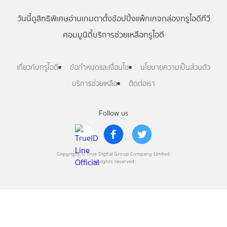
วันนี้
ดู
สิทธิพิเศษ
อ่าน
เกม
ตาตั้ง
ช้อปปิ้ง
แพ็กเกจ
กล่องทรูไอดีทีวี
คอมมูนิตี้
บริการช่วยเหลือทรูไอดี
เกี่ยวกับทรูไอดี
ข้อกำหนดและเงื่อนไข
นโยบายความเป็นส่วนตัว
บริการช่วยเหลือ
ติดต่อเรา
Follow us
Copyright © True Digital Group Company Limited.
All rights reserved