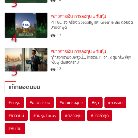
3
#ข่าวการเงิน การลงทุน
#ทันหุ้น
PTTGC เร่งเครื่อง Specialty และ Green & Bio ต่อยอด
มาบตาพุด
4
13
#ข่าวการเงิน การลงทุน
#ทันหุ้น
“ถ้าสงครามจบพรุ่งนี้… ใครรวย?” เจาะ 3 ขุมทรัพย์ยุค
‘ฟื้นฟูหลังสงคราม’
5
12
แท็กยอดนิยม
#
ทันหุ้น
#
ข่าวการเงิน
#
ข่าวเศรษฐกิจ
#
หุ้น
#
การเงิน
#
ข่าววันนี้
#
ทันหุ้น focus
#
ตลาดหุ้น
#
ข่าวล่าสุด
#
หุ้นไทย