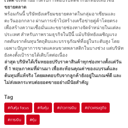
เวิลด์
ซึ่งที่ผ่านมาได้รับการตอบรับที่ดีจากนักท่องเที่ยวจีน
ขยายตลาด
พร้อมกันนี้ บริษัทยังเตรียมขยายตลาดในกลุ่มอาเซียนและ
ตะวันออกกลาง ผ่านการเข้าไปสร้างเครือข่ายคู่ค้าโดยตรง
เพื่อสร้างความเชื่อมั่นและขยายช่องทางจัดจำหน่ายในแต่ละ
ประเทศ สำหรับภาพรวมธุรกิจในปีนี้ แม้บริษัทยังเผชิญแรง
กดดันจากต้นทุนวัตถุดิบและบรรจุภัณฑ์ที่อยู่ในระดับสูง โดย
เฉพาะปัญหาการขาดแคลนขวดพลาสติกในบางช่วง แต่บริษัท
ยังคงตั้งเป้ารายได้เติบโตต่อเนื่อง
ล่าสุด บริษัทได้เริ่มทยอยปรับราคาสินค้าทุกช่องทางตั้งแต่วัน
ที่ 1 พฤษภาคมที่ผ่านมา เพื่อสะท้อนคุณค่าของแบรนด์และ
ต้นทุนที่แท้จริง โดยผลตอบรับจากลูกค้ายังอยู่ในเกณฑ์ดี และ
ไม่ส่งผลกระทบต่อยอดขายอย่างมีนัยสำคัญ
Tag
#
ทันหุ้น focus
#
ทันหุ้น
#
ข่าวการเงิน
#
ข่าวเศรษฐกิจ
#
การเงิน
#
หุ้น