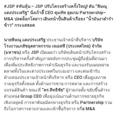
#JSP #ทันหุ้น – JSP ปรับโครงสร้างครั้งใหญ่! ดัน “พิษณุ
แดงประเสริฐ” นั่งเก้าอี้ CEO คุมทัพ ลุยเกม Partnership–
M&A ปลดล็อกโตยาว เดินหน้าปั้นสินค้าเรือธง “น้ำมันงาดำรำ
ข้าว” กระแสฮอต
นายพิษณุ แดงประเสริฐ
ประธานเจ้าหน้าที่บริหาร
บริษัท
โรงงานเภสัชอุตสาหกรรม เจเอสพี (ประเทศไทย) จำกัด
(มหาชน)
หรือ
JSP
เปิดเผยว่า บริษัทเดินหน้าปรับโครงสร้าง
การบริหารครั้งสำคัญภายหลังการประชุมผู้ถือหุ้นที่ผ่านมา
เพื่อเพิ่มประสิทธิภาพการดำเนินธุรกิจ และรองรับแผนขยาย
ตลาดทั้งในและต่างประเทศในระยะยาว และตนเข้ารับ
ตำแหน่งประธานเจ้าหน้าที่บริหาร หรือ
CEO
เพื่อดูแลภาพ
รวมธุรกิจทั้งหมด ทั้งด้านการขาย การตลาด และการสร้าง
แบรนด์สินค้า ขณะที่
“ดร.สิทธิชัย”
ผู้ร่วมก่อตั้ง ขยับขึ้นดำรง
ตำแหน่
ง Group CEO
เพื่อมุ่งเน้นงานด้านการขยายธุรกิจ
เชิงกลยุทธ์ การหาพันธมิตรทางธุรกิจ หรือ
Partnership
รวม
ถึงโอกาสการควบรวมและเข้าซื้อกิจการ หรื
อ M&A