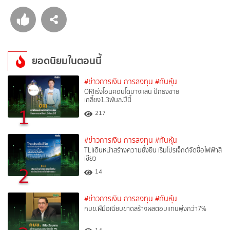
ยอดนิยมในตอนนี้
#ข่าวการเงิน การลงทุน
#ทันหุ้น
ORIเร่งโอนคอนโดบางแสน ปักธงขาย
เกลี้ยง1.3พันล.ปีนี้
1
217
#ข่าวการเงิน การลงทุน
#ทันหุ้น
TLIเดินหน้าสร้างความยั่งยืน เริ่มโปรเจ็กต์จัดซื้อไฟฟ้าสี
เขียว
2
14
#ข่าวการเงิน การลงทุน
#ทันหุ้น
กบข.ฝีมือเฉียบขาดสร้างผลตอบแทนพุ่งกว่า7%
14