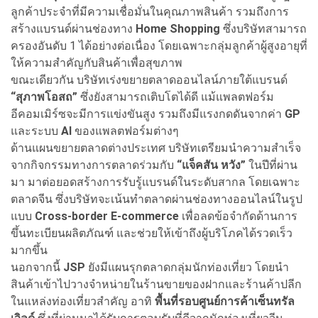
ลูกค้าประจำที่มีความเชื่อมั่นในคุณภาพสินค้า รวมถึงการ
สร้างแบรนด์ผ่านช่องทาง
Home Shopping
ซึ่งบริษัทสามารถ
ครองอันดับ 1 ได้อย่างต่อเนื่อง โดยเฉพาะกลุ่มลูกค้าผู้สูงอายุที่
ให้ความสำคัญกับสินค้าเพื่อสุขภาพ
ขณะเดียวกัน บริษัทเร่งขยายตลาดออนไลน์ภายใต้แบรนด์
“สุภาพโอสถ”
ซึ่งยังสามารถเติบโตได้ดี แม้แพลตฟอร์ม
อีคอมเมิร์ซจะมีการแข่งขันสูง รวมถึงมีแรงกดดันจากค่า
GP
และระบบ
AI
ของแพลตฟอร์มต่างๆ
ด้านแผนขยายตลาดต่างประเทศ บริษัทเตรียมนำความสำเร็จ
จากกิจกรรมทางการตลาดร่วมกับ
“แจ็คสัน หวัง”
ในปีที่ผ่าน
มา มาต่อยอดสร้างการรับรู้แบรนด์ในระดับสากล โดยเฉพาะ
ตลาดจีน ซึ่งบริษัทจะเน้นทำตลาดผ่านช่องทางออนไลน์ในรูป
แบบ
Cross-border E-commerce
เพื่อลดข้อจำกัดด้านการ
ขึ้นทะเบียนผลิตภัณฑ์ และช่วยให้เข้าถึงผู้บริโภคได้รวดเร็ว
มากขึ้น
นอกจากนี้
JSP
ยังมีแผนรุกตลาดกลุ่มนักท่องเที่ยว โดยนำ
สินค้าเข้าไปวางจำหน่ายในร้านขายของฝากและร้านค้าปลีก
ในแหล่งท่องเที่ยวสำคัญ อาทิ
พื้นที่รอบศูนย์การค้าเซ็นทรัล