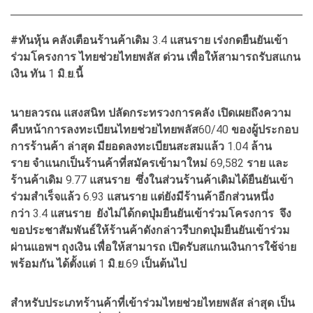
#ทันหุ้น คลังเตือนร้านค้าเดิม
3.4
แสนราย
เร่งกดยืนยันเข้า
ร่วมโครงการ
ไทยช่วยไทยพลัส
ด่วน
เพื่อให้สามารถรับสแกน
เงิน
ทัน
1
มิ
.
ย
.
นี้
นายลวรณ
แสงสนิท
ปลัดกระทรวงการคลัง
เปิดเผยถึงความ
คืบหน้าการลงทะเบียนไทยช่วยไทยพลัส
60/40
ของผู้ประกอบ
การร้านค้า
ล่าสุด
มียอดลงทะเบียนสะสมแล้ว
1.04
ล้าน
ราย
จำแนกเป็นร้านค้าที่สมัครเข้ามาใหม่
69,582
ราย
และ
ร้านค้าเดิม
9.77
แสนราย
ซึ่งในส่วนร้านค้าเดิมได้ยืนยันเข้า
ร่วมสำเร็จแล้ว
6.93
แสนราย
แต่ยังมีร้านค้าอีกส่วนหนึ่ง
กว่า
3.4
แสนราย
ยังไม่ได้กดปุ่มยืนยันเข้าร่วมโครงการ
จึง
ขอประชาสัมพันธ์ให้ร้านค้าดังกล่าวรีบกดปุ่มยืนยันเข้าร่วม
ผ่านแอพฯ
ถุงเงิน
เพื่อให้สามารถ
เปิดรับสแกนเงินการใช้จ่าย
พร้อมกัน
ได้ตั้งแต่
1
มิ
.
ย
.69
เป็นต้นไป
สำหรับประเภทร้านค้าที่เข้าร่วมไทยช่วยไทยพลัส
ล่าสุด
เป็น