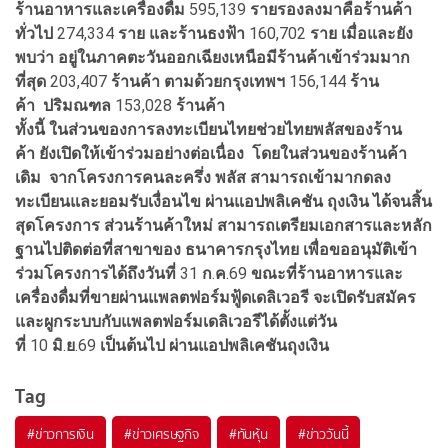
ร้านอาหารและเครื่องดื่ม
595,139
ราย
รองลงมาคือร้านค้า
ทั่วไป
274,334
ราย
และร้านธงฟ้า
160,702
ราย
เมื่อและยัง
พบว่า
อยู่ในภาคตะวันออกเฉียงเหนือมีร้านค้าเข้าร่วมมาก
ที่สุด
203,407
ร้านค้า
ตามด้วยกรุงเทพฯ
156,144
ร้าน
ค้า
ปริมณฑล
153,028
ร้านค้า
ทั้งนี้
ในส่วนของการลงทะเบียนไทยช่วยไทยพลัสของร้าน
ค้า
ยังเปิดให้เข้าร่วมอย่างต่อเนื่อง
โดยในส่วนของร้านค้า
เดิม
จากโครงการคนละครึ่ง
พลัส
สามารถเข้ามากดลง
ทะเบียนและยอมรับเงื่อนไข
ผ่านแอปพลิเคชัน
ถุงเงิน
ได้จนสิ้น
สุดโครงการ
ส่วนร้านค้าใหม่
สามารถเตรียมเอกสารและหลัก
ฐานไปติดต่อที่สาขาของ
ธนาคารกรุงไทย
เพื่อขออนุมัติเข้า
ร่วมโครงการได้ถึงวันที่
31
ก
.
ค
.69
ขณะที่ร้านอาหารและ
เครื่องดื่มที่ขายผ่านแพลตฟอร์มฟู้ดเดลิเวอรี
จะเปิดรับสมัคร
และผูกระบบกับแพลตฟอร์มเดลิเวอรีได้ตั้งแต่วัน
ที่
10
มิ
.
ย
.69
เป็นต้นไป
ผ่านแอปพลิเคชันถุงเงิน
Tag
#
ข่าวการเงิน
#
ข่าวเศรษฐกิจ
#
ทันหุ้น
#
ข่าววันนี้