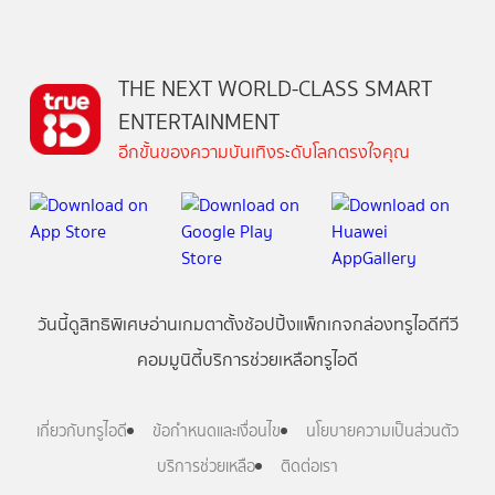
THE NEXT WORLD-CLASS SMART
ENTERTAINMENT
อีกขั้นของความบันเทิงระดับโลกตรงใจคุณ
วันนี้
ดู
สิทธิพิเศษ
อ่าน
เกม
ตาตั้ง
ช้อปปิ้ง
แพ็กเกจ
กล่องทรูไอดีทีวี
คอมมูนิตี้
บริการช่วยเหลือทรูไอดี
เกี่ยวกับทรูไอดี
ข้อกำหนดและเงื่อนไข
นโยบายความเป็นส่วนตัว
บริการช่วยเหลือ
ติดต่อเรา