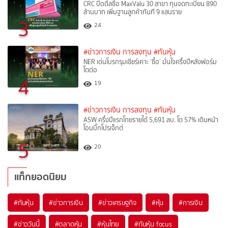
CRC ปิดดีลซื้อ MaxValu 30 สาขา ทุนจดทะเบียน 890
ล้านบาท เพิ่มฐานลูกค้าทันที 9 แสนราย
3
24
#ข่าวการเงิน การลงทุน
#ทันหุ้น
NER เด่นโบรกรุมเชียร์เคาะ ‘ซื้อ’ มั่นใจครึ่งปีหลังฟอร์ม
โตต่อ
4
19
#ข่าวการเงิน การลงทุน
#ทันหุ้น
ASW ครึ่งปีแรกโกยรายได้ 5,691 ลบ. โต 57% เดินหน้า
โอนบิ๊กโปรเจ็กต์
5
20
แท็กยอดนิยม
#
ทันหุ้น
#
ข่าวการเงิน
#
ข่าวเศรษฐกิจ
#
หุ้น
#
การเงิน
#
ข่าววันนี้
#
ตลาดหุ้น
#
หุ้นไทย
#
ทันหุ้น focus