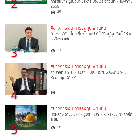
2
การซื้อขายหุ้นของผู้บริหาร บจ. ประจำวันที่ 7 สิงหาคม
2569
45
#ข่าวการเงิน การลงทุน
#ทันหุ้น
“ภราดร”ยัน “ไทยเที่ยวไทยพลัส” ใช้เงินกู้ฉุกเฉินได้ ช่วย
ธุรกิจรายเล็ก
3
13
#ข่าวการเงิน การลงทุน
#ทันหุ้น
รัฐบาลทุ่ม 5–6 หมื่นล้าน เปลี่ยนผ่านพลังงาน Solar
Rooftop–รถ EV
4
11
#ข่าวการเงิน การลงทุน
#ทันหุ้น
บัวหลวงเจาะ Q2/69 หุ้นรับเหมา “CK-STECON” รอย่อ
สะสม
5
10