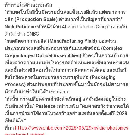
ท้าทายในตัวเองเช่นกัน
"ตัวเทคโนโลยีนั้นมีความมั่นคงแข็งแรงดีแล้ว แต่ขนาดการ
ผลิต (Production Scale) ต่างหากที่เป็นปัญหาที่ยากกว่า"
Nick Patience หัวหน้าฝ่าย AI
จาก Futurum Group กล่าวกับ
สำนักข่าว CNBC
"ผลผลิตจากการผลิต (Manufacturing Yield) ของส่วน
ประกอบทางแสงที่ประกอบรวมกันแบบซับซ้อน (Complex
Co-packaged Optical Assemblies) ยังคงเป็นความท้าทาย
เนื่องจากความแม่นยำในการจัดตำแหน่งของชิ้นส่วนทางแสง
และชิ้นส่วนซิลิคอนนั้นไม่สามารถผิดพลาดได้เลย และเมื่อมี
สิ่งใดผิดพลาดในกระบวนการบรรจุหีบห่อ (Packaging
Process) ส่วนประกอบที่ประกอบขึ้นมานั้นมักจะไม่สามารถ
นำกลับมาทำใหม่ได้"
เขากล่าว
"
ดังนั้น การเปลี่ยนผ่านกำลังดำเนินอยู่ แต่มันยังคงอยู่ในช่วง
เริ่มต้นเท่านั้น" Patience
กล่าวเสริม "ผมคาดหวังว่าเราจะได้
เห็นการนำมาใช้งานในวงกว้างอย่างแพร่หลายตั้งแต่ปี 2028
เป็นต้นไป"
ที่มา
https://www.cnbc.com/2026/05/29/nvidia-photonics-