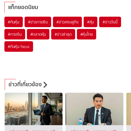
แท็กยอดนิยม
#
ทันหุ้น
#
ข่าวการเงิน
#
ข่าวเศรษฐกิจ
#
หุ้น
#
ข่าววันนี้
#
การเงิน
#
ตลาดหุ้น
#
ข่าวล่าสุด
#
หุ้นไทย
#
ทันหุ้น focus
ข่าวที่เกี่ยวข้อง