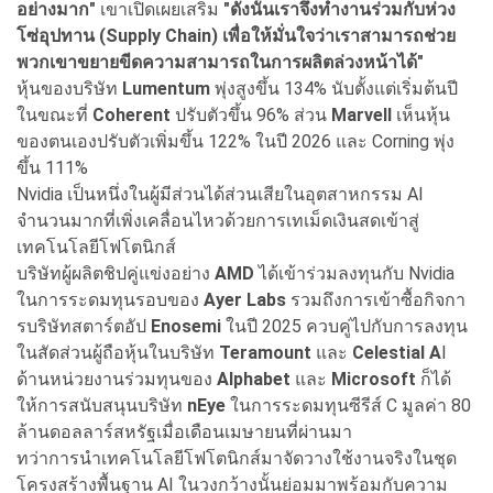
อย่างมาก"
เขาเปิดเผยเสริม
"ดังนั้นเราจึงทำงานร่วมกับห่วง
โซ่อุปทาน (Supply Chain) เพื่อให้มั่นใจว่าเราสามารถช่วย
พวกเขาขยายขีดความสามารถในการผลิตล่วงหน้าได้"
หุ้นของบริษัท
Lumentum
พุ่งสูงขึ้น 134% นับตั้งแต่เริ่มต้นปี
ในขณะที่
Coherent
ปรับตัวขึ้น 96% ส่วน
Marvell
เห็นหุ้น
ของตนเองปรับตัวเพิ่มขึ้น 122% ในปี 2026 และ Corning พุ่ง
ขึ้น 111%
Nvidia เป็นหนึ่งในผู้มีส่วนได้ส่วนเสียในอุตสาหกรรม AI
จำนวนมากที่เพิ่งเคลื่อนไหวด้วยการเทเม็ดเงินสดเข้าสู่
เทคโนโลยีโฟโตนิกส์
บริษัทผู้ผลิตชิปคู่แข่งอย่าง
AMD
ได้เข้าร่วมลงทุนกับ Nvidia
ในการระดมทุนรอบของ
Ayer Labs
รวมถึงการเข้าซื้อกิจกา
รบริษัทสตาร์ตอัป
Enosemi
ในปี 2025 ควบคู่ไปกับการลงทุน
ในสัดส่วนผู้ถือหุ้นในบริษัท
Teramount
และ
Celestial A
I
ด้านหน่วยงานร่วมทุนของ
Alphabet
และ
Microsoft
ก็ได้
ให้การสนับสนุนบริษัท
nEye
ในการระดมทุนซีรีส์ C มูลค่า 80
ล้านดอลลาร์สหรัฐเมื่อเดือนเมษายนที่ผ่านมา
ทว่าการนำเทคโนโลยีโฟโตนิกส์มาจัดวางใช้งานจริงในชุด
โครงสร้างพื้นฐาน AI ในวงกว้างนั้นย่อมมาพร้อมกับความ