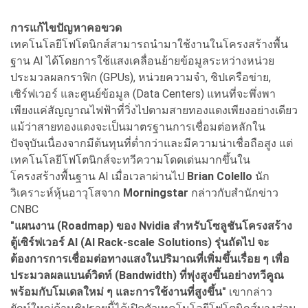
การแก้ไขปัญหาคอขวด
เทคโนโลยีโฟโตนิกส์สามารถนำมาใช้งานในโครงสร้างพื้น
ฐาน AI ได้โดยการใช้แสงเคลื่อนย้ายข้อมูลระหว่างหน่วย
ประมวลผลกราฟิก (GPUs), หน่วยความจำ, ชิปเครือข่าย,
เซิร์ฟเวอร์ และศูนย์ข้อมูล (Data Centers) แทนที่จะพึ่งพา
เพียงแค่สัญญาณไฟฟ้าที่วิ่งไปตามสายทองแดงเพียงอย่างเดียว
แม้ว่าสายทองแดงจะเป็นมาตรฐานการเชื่อมต่อหลักใน
ปัจจุบันเนื่องจากมีต้นทุนที่ต่ำกว่าและมีความน่าเชื่อถือสูง แต่
เทคโนโลยีโฟโตนิกส์จะทวีความโดดเด่นมากขึ้นใน
โครงสร้างพื้นฐาน AI เมื่อเวลาผ่านไป
Brian Colello
นัก
วิเคราะห์หุ้นอาวุโสจาก
Morningstar
กล่าวกับสำนักข่าว
CNBC
"แผนงาน (Roadmap) ของ Nvidia สำหรับโซลูชันโครงสร้าง
ตู้เซิร์ฟเวอร์ AI (AI Rack-scale Solutions) รุ่นถัดไป จะ
ต้องการการเชื่อมต่อทางแสงในปริมาณที่เพิ่มขึ้นเรื่อย ๆ เพื่อ
ประมวลผลแบนด์วิดท์ (Bandwidth) ที่พุ่งสูงขึ้นอย่างทวีคูณ
พร้อมกับโมเดลใหม่ ๆ และการใช้งานที่สูงขึ้น"
เขากล่าว