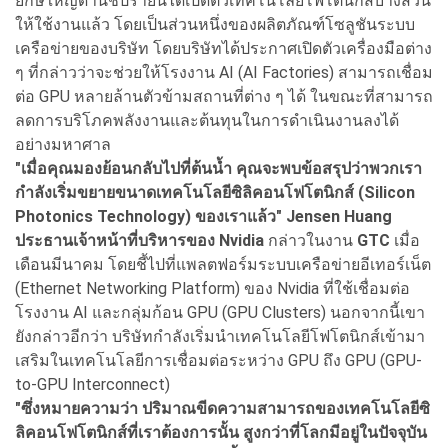
ยักษ์ใหญ่ด้านชิปรายนี้ได้เปิดตัวเทคโนโลยีโฟโตนิกส์บางส่วน
ให้ใช้งานแล้ว โดยเป็นส่วนหนึ่งของผลิตภัณฑ์โซลูชันระบบ
เครือข่ายของบริษัท โดยบริษัทได้ประกาศเปิดตัวเครื่องมือต่าง
ๆ ที่กล่าวว่าจะช่วยให้โรงงาน AI (AI Factories) สามารถเชื่อม
ต่อ GPU หลายล้านตัวข้ามสถานที่ต่าง ๆ ได้ ในขณะที่สามารถ
ลดการบริโภคพลังงานและต้นทุนในการดำเนินงานลงได้
อย่างมหาศาล
"เมื่อคุณมองย้อนกลับไปที่ต้นน้ำ คุณจะพบข้อสรุปว่าพวกเรา
กำลังเริ่มขยายขนาดเทคโนโลยีซิลิคอนโฟโตนิกส์ (Silicon
Photonics Technology) ของเราแล้ว" Jensen Huang
ประธานเจ้าหน้าที่บริหารของ Nvidia
กล่าวในงาน
GTC
เมื่อ
เดือนมีนาคม โดยชี้ไปที่แพลตฟอร์มระบบเครือข่ายอีเทอร์เน็ต
(Ethernet Networking Platform) ของ Nvidia ที่ใช้เชื่อมต่อ
โรงงาน AI และกลุ่มก้อน GPU (GPU Clusters) นอกจากนี้เขา
ยังกล่าวอีกว่า บริษัทกำลังเริ่มนำเทคโนโลยีโฟโตนิกส์เข้ามา
เสริมในเทคโนโลยีการเชื่อมต่อระหว่าง GPU ถึง GPU (GPU-
to-GPU Interconnect)
"ซึ่งหมายความว่า ปริมาณขีดความสามารถของเทคโนโลยีซิ
ลิคอนโฟโตนิกส์ที่เราต้องการนั้น สูงกว่าที่โลกมีอยู่ในปัจจุบัน