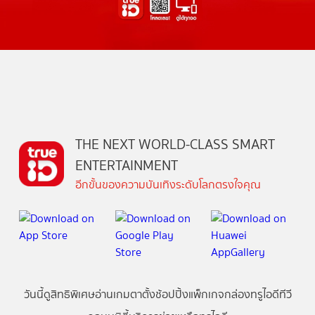
THE NEXT WORLD-CLASS SMART
ENTERTAINMENT
อีกขั้นของความบันเทิงระดับโลกตรงใจคุณ
วันนี้
ดู
สิทธิพิเศษ
อ่าน
เกม
ตาตั้ง
ช้อปปิ้ง
แพ็กเกจ
กล่องทรูไอดีทีวี