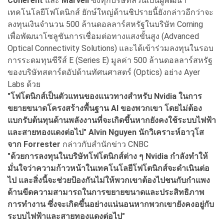
Coherent
และ
Marvell
ซึ่งทุกบริษัทล้วนเป็นผู้พัฒนา
เทคโนโลยีโฟโตนิกส์ ยักษ์ใหญ่ด้านชิปรายนี้ยังกล่าวอีกว่าจะ
ลงทุนเงินจำนวน 500 ล้านดอลลาร์สหรัฐในบริษัท Corning
เพื่อพัฒนาโซลูชันการเชื่อมต่อทางแสงขั้นสูง (Advanced
Optical Connectivity Solutions) และได้เข้าร่วมลงทุนในรอบ
การระดมทุนซีรีส์ E (Series E) มูลค่า 500 ล้านดอลลาร์สหรัฐ
ของบริษัทสตาร์ตอัปด้านทัศนศาสตร์ (Optics) อย่าง Ayer
Labs ด้วย
"โฟโตนิกส์เป็นตัวแทนของแนวทางสำหรับ Nvidia ในการ
ขยายขนาดโครงสร้างพื้นฐาน AI ของพวกเขา โดยไม่ต้อง
แบกรับต้นทุนด้านพลังงานที่จะเกิดขึ้นหากยังคงใช้ระบบไฟฟ้า
และสายทองแดงต่อไป" Alvin Nguyen นักวิเคราะห์อาวุโส
จาก Forrester
กล่าวกับสำนักข่าว CNBC
"
ด้วยการลงทุนในบริษัทโฟโตนิกส์ต่าง ๆ Nvidia
กำลังทำให้
มั่นใจว่าความก้าวหน้าในเทคโนโลยีโฟโตนิกส์จะดำเนินต่อ
ไป และสิ่งนี้จะช่วยป้องกันไม่ให้พวกเขาต้องไปชนกับกำแพง
ด้านขีดความสามารถในการขยายขนาดและประสิทธิภาพ
การทำงาน ซึ่งจะเกิดขึ้นอย่างแน่นอนหากพวกเขายังคงอยู่กับ
ระบบไฟฟ้าและสายทองแดงต่อไป"