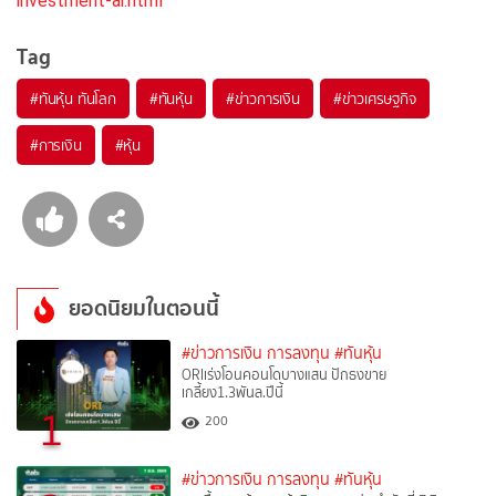
investment-ai.html
Tag
#
ทันหุ้น ทันโลก
#
ทันหุ้น
#
ข่าวการเงิน
#
ข่าวเศรษฐกิจ
#
การเงิน
#
หุ้น
ยอดนิยมในตอนนี้
#ข่าวการเงิน การลงทุน
#ทันหุ้น
ORIเร่งโอนคอนโดบางแสน ปักธงขาย
เกลี้ยง1.3พันล.ปีนี้
1
200
#ข่าวการเงิน การลงทุน
#ทันหุ้น