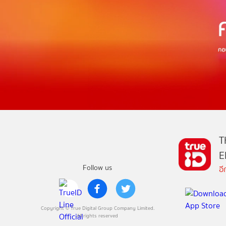
T
E
Follow us
อ
Copyright © True Digital Group Company Limited.
All rights reserved