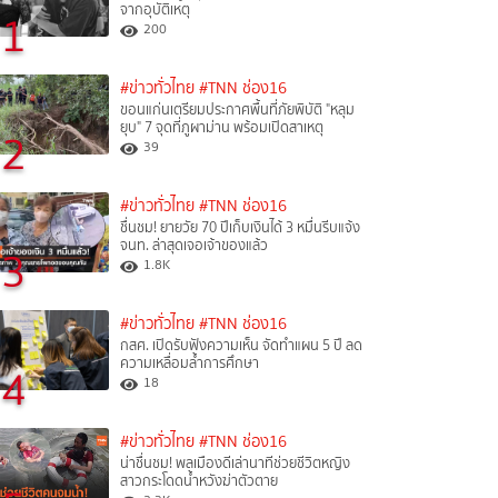
จากอุบัติเหตุ
1
200
#ข่าวทั่วไทย
#TNN ช่อง16
ขอนแก่นเตรียมประกาศพื้นที่ภัยพิบัติ "หลุม
ยุบ" 7 จุดที่ภูผาม่าน พร้อมเปิดสาเหตุ
2
39
#ข่าวทั่วไทย
#TNN ช่อง16
ชื่นชม! ยายวัย 70 ปีเก็บเงินได้ 3 หมื่นรีบแจ้ง
จนท. ล่าสุดเจอเจ้าของแล้ว
3
1.8K
#ข่าวทั่วไทย
#TNN ช่อง16
กสศ. เปิดรับฟังความเห็น จัดทำแผน 5 ปี ลด
ความเหลื่อมล้ำการศึกษา
4
18
#ข่าวทั่วไทย
#TNN ช่อง16
น่าชื่นชม! พลเมืองดีเล่านาทีช่วยชีวิตหญิง
สาวกระโดดน้ำหวังฆ่าตัวตาย