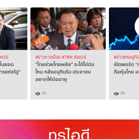
อง16
#ข่าวการเมือง
#TNN ช่อง16
#ข่าวเศรษฐกิ
ื่นยอด
"ไทยช่วยไทยพลัส" จะได้ไปต่อ
เปิดพอร์ต 
ารแห่งรัฐ"
ไหม หลังอนุทินรับ ประชาชน
ถือหุ้นไทย อ
อยากให้ต่ออายุ
35
29