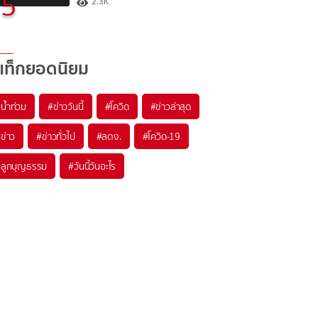
5
2.3K
แท็กยอดนิยม
#
น้ำท่วม
#
ข่าววันนี้
#
โควิด
#
ข่าวล่าสุด
#
ข่าว
#
ข่าวทั่วไป
#
สตง.
#
โควิด-19
#
ลูกบุญธรรม
#
วันนี้วันอะไร