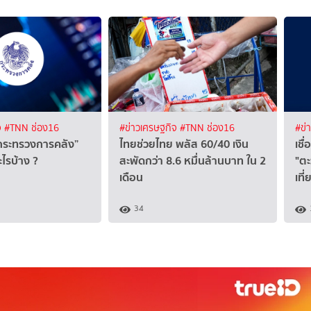
จ
#TNN ช่อง16
#ข่าวเศรษฐกิจ
#TNN ช่อง16
#ข่
“กระทรวงการคลัง”
ไทยช่วยไทย พลัส 60/40 เงิน
เชื
ะไรบ้าง ?
สะพัดกว่า 8.6 หมื่นล้านบาท ใน 2
"ตะ
เดือน
เที
34