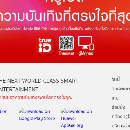
วันนี้
HE NEXT WORLD-CLASS SMART
NTERTAINMENT
สิทธิพิเศษ
ีกขั้นของความบันเทิงระดับโลกตรงใจคุณ
เกม
ช้อปปิ้ง
กล่องทรูไอ
บริการช่ว