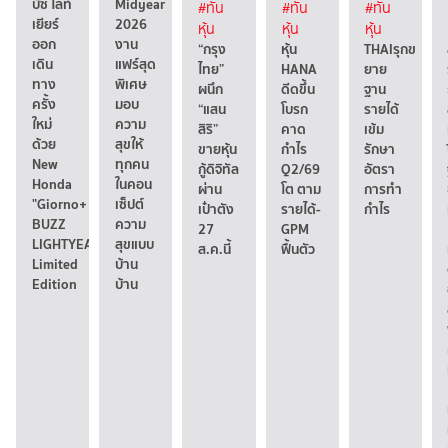
บัซ ไลท์
Midyear
#ทัน
#ทัน
#ทัน
เยียร์
2026
หุ้น
หุ้น
หุ้น
ออก
งาน
“กรุง
หุ้น
THAIรุกข
เดิน
แฟร์สุด
ไทย”
HANA
ยาย
ทาง
พิเศษ
ผนึก
ดีดขึ้น
ฐาน
ครั้ง
มอบ
“แสน
โบรก
รายได้
ใหม่
ความ
สิริ”
คาด
เข้ม
ด้วย
สุขให้
ขายหุ้น
กำไร
รักษา
New
ทุกคน
กู้ดิจิทัล
Q2/69
อัตรา
Honda
ในคอน
ผ่าน
โต ตาม
การทำ
"Giorno+
เซ็ปต์
เป๋าตัง
รายได้-
กำไร
BUZZ
ความ
27
GPM
LIGHTYEAR"
สุขแบบ
ส.ค.นี้
ฟื้นตัว
Limited
บ้าน
Edition
บ้าน