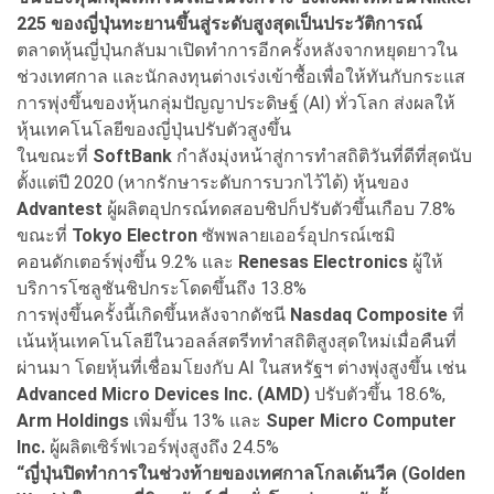
225
ของญี่ปุ่นทะยานขึ้นสู่ระดับสูงสุดเป็นประวัติการณ์
ตลาดหุ้นญี่ปุ่นกลับมาเปิดทำการอีกครั้งหลังจากหยุดยาวใน
ช่วงเทศกาล และนักลงทุนต่างเร่งเข้าซื้อเพื่อให้ทันกับกระแส
การพุ่งขึ้นของหุ้นกลุ่มปัญญาประดิษฐ์ (AI) ทั่วโลก ส่งผลให้
หุ้นเทคโนโลยีของญี่ปุ่นปรับตัวสูงขึ้น
ในขณะที่
SoftBank
กำลังมุ่งหน้าสู่การทำสถิติวันที่ดีที่สุดนับ
ตั้งแต่ปี 2020 (หากรักษาระดับการบวกไว้ได้) หุ้นของ
Advantest
ผู้ผลิตอุปกรณ์ทดสอบชิปก็ปรับตัวขึ้นเกือบ 7.8%
ขณะที่
Tokyo Electron
ซัพพลายเออร์อุปกรณ์เซมิ
คอนดักเตอร์พุ่งขึ้น 9.2% และ
Renesas Electronics
ผู้ให้
บริการโซลูชันชิปกระโดดขึ้นถึง 13.8%
การพุ่งขึ้นครั้งนี้เกิดขึ้นหลังจากดัชนี
Nasdaq Composite
ที่
เน้นหุ้นเทคโนโลยีในวอลล์สตรีททำสถิติสูงสุดใหม่เมื่อคืนที่
ผ่านมา โดยหุ้นที่เชื่อมโยงกับ AI ในสหรัฐฯ ต่างพุ่งสูงขึ้น เช่น
Advanced Micro Devices Inc. (AMD)
ปรับตัวขึ้น 18.6%,
Arm Holdings
เพิ่มขึ้น 13% และ
Super Micro Computer
Inc.
ผู้ผลิตเซิร์ฟเวอร์พุ่งสูงถึง 24.5%
“ญี่ปุ่นปิดทำการในช่วงท้ายของเทศกาลโกลเด้นวีค (Golden