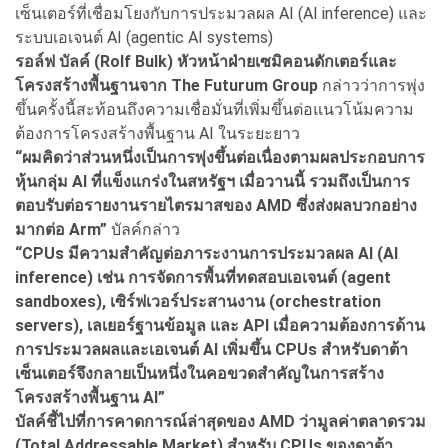
เซ็นเตอร์ที่เชื่อมโยงกับการประมวลผล AI (AI inference) และ
ระบบเอเจนต์ AI (agentic AI systems)
รอล์ฟ บัลค์ (Rolf Bulk) หัวหน้าฝ่ายเซมิคอนดักเตอร์และ
โครงสร้างพื้นฐานจาก The Futurum Group
กล่าวว่าการพุ่ง
ขึ้นครั้งนี้สะท้อนถึงความเชื่อมั่นที่เพิ่มขึ้นต่อแนวโน้มความ
ต้องการโครงสร้างพื้นฐาน AI ในระยะยาว
“ผมคิดว่าส่วนหนึ่งเป็นการพุ่งขึ้นต่อเนื่องตามผลประกอบการ
หุ้นกลุ่ม AI ที่แข็งแกร่งในสหรัฐฯ เมื่อวานนี้ รวมถึงเป็นการ
ตอบรับต่อรายงานรายไตรมาสของ AMD ซึ่งส่งผลบวกอย่าง
มากต่อ Arm”
บัลค์กล่าว
“CPUs
มีความสำคัญต่อภาระงานการประมวลผล AI (AI
inference)
เช่น การจัดการพื้นที่ทดสอบเอเจนต์ (agent
sandboxes),
เซิร์ฟเวอร์ประสานงาน (orchestration
servers),
เลเยอร์ฐานข้อมูล และ API
เมื่อความต้องการด้าน
การประมวลผลและเอเจนต์ AI
เพิ่มขึ้น CPUs
สำหรับดาต้า
เซ็นเตอร์จึงกลายเป็นหนึ่งในคอขวดสำคัญในการสร้าง
โครงสร้างพื้นฐาน AI”
บัลค์ชี้ไปที่การคาดการณ์ล่าสุดของ AMD
ว่ามูลค่าตลาดรวม
(Total Addressable Market)
สำหรับ CPUs
ของดาต้า