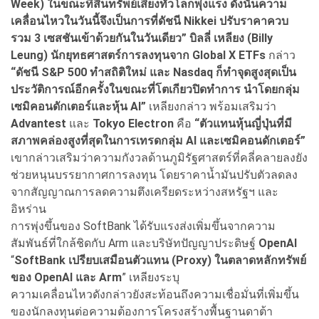
Week) ในขณะที่สินทรัพย์เสี่ยงทั่วโลกพุ่งแรง ดังนั้นความ
เคลื่อนไหวในวันนี้จึงเป็นการที่ดัชนี Nikkei ปรับราคาควบ
รวม 3 เซสชันเข้าด้วยกันในวันเดียว” บิลลี่ เหลียง (Billy
Leung) นักยุทธศาสตร์การลงทุนจาก Global X ETFs
กล่าว
“ดัชนี S&P 500 ทำสถิติใหม่ และ Nasdaq ก็ทำจุดสูงสุดเป็น
ประวัติการณ์อีกครั้งในขณะที่โตเกียวปิดทำการ นำโดยกลุ่ม
เซมิคอนดักเตอร์และหุ้น AI”
เหลียงกล่าว พร้อมเสริมว่า
Advantest
และ
Tokyo Electron
คือ
“ตัวแทนหุ้นญี่ปุ่นที่มี
สภาพคล่องสูงที่สุดในการเทรดกลุ่ม AI และเซมิคอนดักเตอร์”
เขากล่าวเสริมว่าความกังวลด้านภูมิรัฐศาสตร์ที่คลี่คลายลงยัง
ช่วยหนุนบรรยากาศการลงทุน โดยราคาน้ำมันปรับตัวลดลง
จากสัญญาณการลดความตึงเครียดระหว่างสหรัฐฯ และ
อิหร่าน
การพุ่งขึ้นของ SoftBank ได้รับแรงส่งเพิ่มขึ้นจากความ
สัมพันธ์ที่ใกล้ชิดกับ Arm และบริษัทปัญญาประดิษฐ์
OpenAI
“
SoftBank เปรียบเสมือนตัวแทน (Proxy) ในตลาดหลักทรัพย์
ของ OpenAI และ Arm
” เหลียงระบุ
ความเคลื่อนไหวดังกล่าวยังสะท้อนถึงความเชื่อมั่นที่เพิ่มขึ้น
ของนักลงทุนต่อความต้องการโครงสร้างพื้นฐานดาต้า