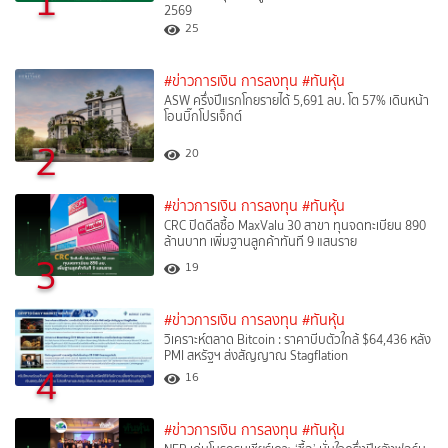
1
2569
25
#ข่าวการเงิน การลงทุน
#ทันหุ้น
ASW ครึ่งปีแรกโกยรายได้ 5,691 ลบ. โต 57% เดินหน้า
โอนบิ๊กโปรเจ็กต์
2
20
#ข่าวการเงิน การลงทุน
#ทันหุ้น
CRC ปิดดีลซื้อ MaxValu 30 สาขา ทุนจดทะเบียน 890
ล้านบาท เพิ่มฐานลูกค้าทันที 9 แสนราย
3
19
#ข่าวการเงิน การลงทุน
#ทันหุ้น
วิเคราะห์ตลาด Bitcoin : ราคาบีบตัวใกล้ $64,436 หลัง
PMI สหรัฐฯ ส่งสัญญาณ Stagflation
4
16
#ข่าวการเงิน การลงทุน
#ทันหุ้น