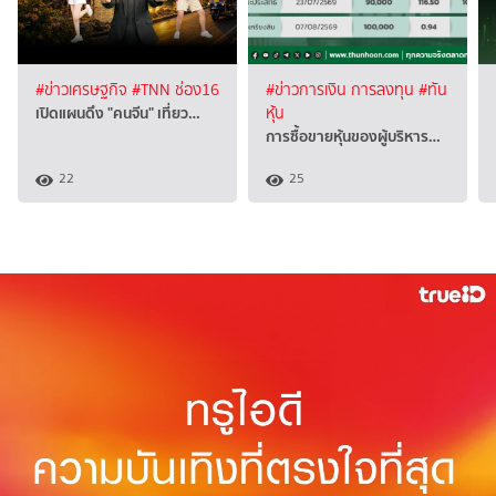
#ข่าวเศรษฐกิจ
#TNN ช่อง16
#ข่าวการเงิน การลงทุน
#ทัน
เปิดแผนดึง "คนจีน" เที่ยว…
หุ้น
การซื้อขายหุ้นของผู้บริหาร…
22
25