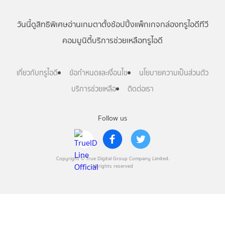
วันนี้
ดู
สิทธิพิเศษ
อ่าน
เกม
ตาตั้ง
ช้อปปิ้ง
แพ็กเกจ
กล่องทรูไอดีทีวี
คอมมูนิตี้
บริการช่วยเหลือทรูไอดี
เกี่ยวกับทรูไอดี
ข้อกำหนดและเงื่อนไข
นโยบายความเป็นส่วนตัว
บริการช่วยเหลือ
ติดต่อเรา
Follow us
Copyright © True Digital Group Company Limited.
All rights reserved