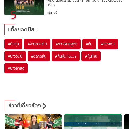
NER เด่นโบรกรุมเชียร์เคาะ ‘ซื้อ’ มั่นใจครึ่งปีหลังฟอร์ม
โตต่อ
5
16
แท็กยอดนิยม
#
ทันหุ้น
#
ข่าวการเงิน
#
ข่าวเศรษฐกิจ
#
หุ้น
#
การเงิน
#
ข่าววันนี้
#
ตลาดหุ้น
#
ทันหุ้น focus
#
หุ้นไทย
#
ข่าวล่าสุด
ข่าวที่เกี่ยวข้อง