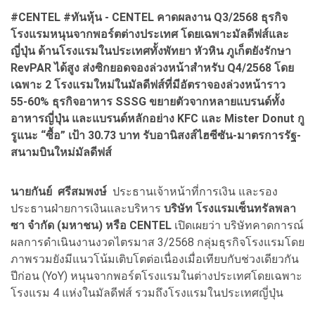
#CENTEL #ทันหุ้น - CENTEL คาดผลงาน Q3/2568 ธุรกิจ
โรงแรมหนุนจากพอร์ตต่างประเทศ โดยเฉพาะมัลดีฟส์และ
ญี่ปุ่น ด้านโรงแรมในประเทศทั้งพัทยา หัวหิน ภูเก็ตยังรักษา
RevPAR ได้สูง ส่งซิกยอดจองล่วงหน้าสำหรับ Q4/2568 โดย
เฉพาะ 2 โรงแรมใหม่ในมัลดีฟส์ที่มีอัตราจองล่วงหน้าราว
55-60% ธุรกิจอาหาร SSSG ขยายตัวจากหลายแบรนด์ทั้ง
อาหารญี่ปุ่น และแบรนด์หลักอย่าง KFC และ Mister Donut กู
รูแนะ “ซื้อ” เป้า 30.73 บาท รับอานิสงส์ไฮซีซัน-มาตรการรัฐ-
สนามบินใหม่มัลดีฟส์
นายกันย์ ศรีสมพงษ์
ประธานเจ้าหน้าที่การเงิน และรอง
ประธานฝ่ายการเงินและบริหาร
บริษัท โรงแรมเซ็นทรัลพลา
ซา จำกัด (มหาชน) หรือ CENTEL
เปิดเผยว่า บริษัทคาดการณ์
ผลการดำเนินงานงวดไตรมาส 3/2568 กลุ่มธุรกิจโรงแรมโดย
ภาพรวมยังมีแนวโน้มเติบโตต่อเนื่องเมื่อเทียบกับช่วงเดียวกัน
ปีก่อน (YoY) หนุนจากพอร์ตโรงแรมในต่างประเทศโดยเฉพาะ
โรงแรม 4 แห่งในมัลดีฟส์ รวมถึงโรงแรมในประเทศญี่ปุ่น