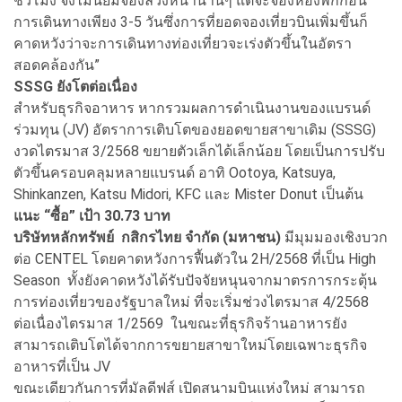
ชั่วโมง จึงไม่นิยมจองล่วงหน้านานๆ แต่จะจองห้องพักก่อน
การเดินทางเพียง 3-5 วันซึ่งการที่ยอดจองเที่ยวบินเพิ่มขึ้นก็
คาดหวังว่าจะการเดินทางท่องเที่ยวจะเร่งตัวขึ้นในอัตรา
สอดคล้องกัน”
SSSG ยังโตต่อเนื่อง
สำหรับธุรกิจอาหาร หากรวมผลการดำเนินงานของแบรนด์
ร่วมทุน (JV) อัตราการเติบโตของยอดขายสาขาเดิม (SSSG)
งวดไตรมาส 3/2568 ขยายตัวเล็กได้เล็กน้อย โดยเป็นการปรับ
ตัวขึ้นครอบคลุมหลายแบรนด์ อาทิ Ootoya, Katsuya,
Shinkanzen, Katsu Midori, KFC และ Mister Donut เป็นต้น
แนะ “ซื้อ” เป้า
30.73 บาท
บริษัทหลักทรัพย์ กสิกรไทย จำกัด (มหาชน)
มีมุมมองเชิงบวก
ต่อ CENTEL โดยคาดหวังการฟื้นตัวใน 2H/2568 ที่เป็น High
Season ทั้งยังคาดหวังได้รับปัจจัยหนุนจากมาตรการกระตุ้น
การท่องเที่ยวของรัฐบาลใหม่ ที่จะเริ่มช่วงไตรมาส 4/2568
ต่อเนื่องไตรมาส 1/2569 ในขณะที่ธุรกิจร้านอาหารยัง
สามารถเติบโตได้จากการขยายสาขาใหม่โดยเฉพาะธุรกิจ
อาหารที่เป็น JV
ขณะเดียวกันการที่มัลดีฟส์ เปิดสนามบินแห่งใหม่ สามารถ