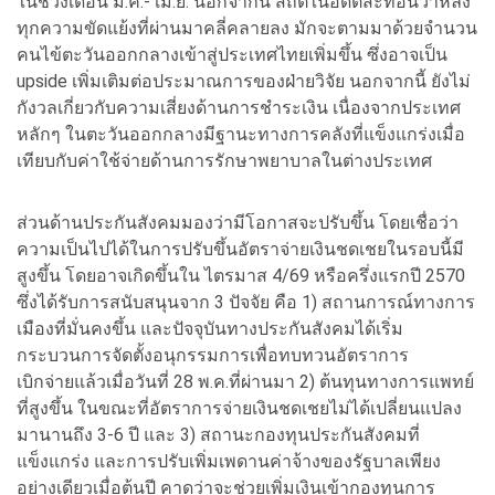
ในช่วงเดือน มี.ค.- เม.ย. นอกจากนี้ สถิติในอดีตสะท้อนว่าหลัง
ทุกความขัดแย้งที่ผ่านมาคลี่คลายลง มักจะตามมาด้วยจำนวน
คนไข้ตะวันออกกลางเข้าสู่ประเทศไทยเพิ่มขึ้น ซึ่งอาจเป็น
upside เพิ่มเติมต่อประมาณการของฝ่ายวิจัย นอกจากนี้ ยังไม่
กังวลเกี่ยวกับความเสี่ยงด้านการชำระเงิน เนื่องจากประเทศ
หลักๆ ในตะวันออกกลางมีฐานะทางการคลังที่แข็งแกร่งเมื่อ
เทียบกับค่าใช้จ่ายด้านการรักษาพยาบาลในต่างประเทศ
ส่วนด้านประกันสังคมมองว่ามีโอกาสจะปรับขึ้น โดยเชื่อว่า
ความเป็นไปได้ในการปรับขึ้นอัตราจ่ายเงินชดเชยในรอบนี้มี
สูงขึ้น โดยอาจเกิดขึ้นใน ไตรมาส 4/69 หรือครึ่งแรกปี 2570
ซึ่งได้รับการสนับสนุนจาก 3 ปัจจัย คือ 1) สถานการณ์ทางการ
เมืองที่มั่นคงขึ้น และปัจจุบันทางประกันสังคมได้เริ่ม
กระบวนการจัดตั้งอนุกรรมการเพื่อทบทวนอัตราการ
เบิกจ่ายแล้วเมื่อวันที่ 28 พ.ค.ที่ผ่านมา 2) ต้นทุนทางการแพทย์
ที่สูงขึ้น ในขณะที่อัตราการจ่ายเงินชดเชยไม่ได้เปลี่ยนแปลง
มานานถึง 3-6 ปี และ 3) สถานะกองทุนประกันสังคมที่
แข็งแกร่ง และการปรับเพิ่มเพดานค่าจ้างของรัฐบาลเพียง
อย่างเดียวเมื่อต้นปี คาดว่าจะช่วยเพิ่มเงินเข้ากองทุนการ