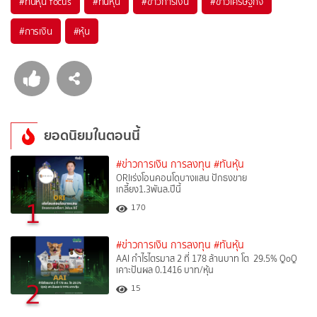
#
ทันหุ้น focus
#
ทันหุ้น
#
ข่าวการเงิน
#
ข่าวเศรษฐกิจ
#
การเงิน
#
หุ้น
ยอดนิยมในตอนนี้
#ข่าวการเงิน การลงทุน
#ทันหุ้น
ORIเร่งโอนคอนโดบางแสน ปักธงขาย
เกลี้ยง1.3พันล.ปีนี้
1
170
#ข่าวการเงิน การลงทุน
#ทันหุ้น
AAI กำไรไตรมาส 2 ที่ 178 ล้านบาท โต 29.5% QoQ
เคาะปันผล 0.1416 บาท/หุ้น
2
15