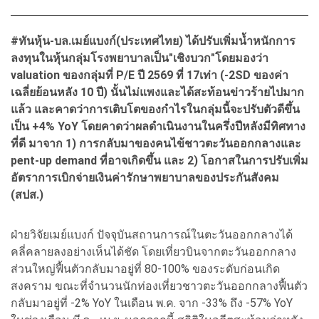
#ทันหุ้น-บล.เมย์แบงก์(ประเทศไทย) ได้ปรับเพิ่มน้ำหนักการ
ลงทุนในหุ้นกลุ่มโรงพยาบาลเป็น"เชิงบวก"โดยมองว่า
valuation ของกลุ่มที่ P/E ปี 2569 ที่ 17เท่า (-2SD ของค่า
เฉลี่ยย้อนหลัง 10 ปี) นั้นไม่แพงและได้สะท้อนข่าวร้ายไปมาก
แล้ว และคาดว่าการเติบโตของกำไรในกลุ่มนี้จะปรับตัวดีขึ้น
เป็น +4% YoY โดยคาดว่าผลดำเนินงานในครึ่งปีหลังมีทิศทาง
ที่ดี มาจาก 1) การกลับมาของคนไข้ชาวตะวันออกกลางและ
pent-up demand ที่อาจเกิดขึ้น และ 2) โอกาสในการปรับเพิ่ม
อัตราการเบิกจ่ายเงินค่ารักษาพยาบาลของประกันสังคม
(สปส.)
ฝ่ายวิจัยเมย์แบงก์ ปัจจุบันสถานการณ์ในตะวันออกกลางได้
คลี่คลายลงอย่างเห็นได้ชัด โดยเที่ยวบินจากตะวันออกกลาง
ส่วนใหญ่ฟื้นตัวกลับมาอยู่ที่ 80-100% ของระดับก่อนเกิด
สงคราม ขณะที่จำนวนนักท่องเที่ยวชาวตะวันออกกลางฟื้นตัว
กลับมาอยู่ที่ -2% YoY ในเดือน พ.ค. จาก -33% ถึง -57% YoY