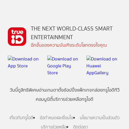
THE NEXT WORLD-CLASS SMART
ENTERTAINMENT
อีกขั้นของความบันเทิงระดับโลกตรงใจคุณ
วันนี้
ดู
สิทธิพิเศษ
อ่าน
เกม
ตาตั้ง
ช้อปปิ้ง
แพ็กเกจ
กล่องทรูไอดีทีวี
คอมมูนิตี้
บริการช่วยเหลือทรูไอดี
เกี่ยวกับทรูไอดี
ข้อกำหนดและเงื่อนไข
นโยบายความเป็นส่วนตัว
บริการช่วยเหลือ
ติดต่อเรา