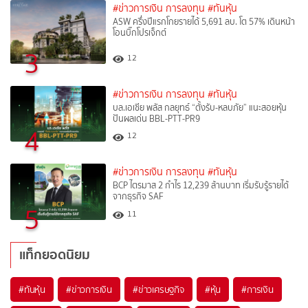
#ข่าวการเงิน การลงทุน
#ทันหุ้น
ASW ครึ่งปีแรกโกยรายได้ 5,691 ลบ. โต 57% เดินหน้า
โอนบิ๊กโปรเจ็กต์
3
12
#ข่าวการเงิน การลงทุน
#ทันหุ้น
บล.เอเซีย พลัส กลยุทธ์ “ตั้งรับ-หลบภัย” แนะสอยหุ้น
ปันผลเด่น BBL-PTT-PR9
4
12
#ข่าวการเงิน การลงทุน
#ทันหุ้น
BCP ไตรมาส 2 กำไร 12,239 ล้านบาท เริ่มรับรู้รายได้
จากธุรกิจ SAF
5
11
แท็กยอดนิยม
#
ทันหุ้น
#
ข่าวการเงิน
#
ข่าวเศรษฐกิจ
#
หุ้น
#
การเงิน