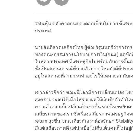
#ทันหุ้น คลังคาดกนง.คงดอกเบี้ยนโยบาย ชี้เศรษ
ประเทศ
นายสันติธาร เสถียรไทย ผู้ช่วยรัฐมนตรีว่าการกร
ของคณะกรรมการนโยบายการเงิน(กนง.) แต่ข้อดีขอ
ในหลายประเทศ ที่เศรษฐกิจไม่พร้อมกับการขึ้นดอก
ซึ่งเป็นสถานการณ์ที่น่ากลัวมาก โชคยังดีที่ประ
อยู่ในสถานะที่สามารถทำอะไรให้เหมาะสมกับเศร
เขากล่าวอีกว่า ขณะนี้โลกมีการเปลี่ยนแปลง โดยเ
สงครามจะจบได้เมื่อไหร่ ส่งผลให้เงินตึงตัวทั่
เรา แล้วดอกเบี้ยเปลี่ยนเป็นขาขึ้น ของไทยขยับต
เสถียรภาพของเรา ซึ่งเรื่องเสถียรภาพเศรษฐกิจ
return สูงขึ้น ขณะเดียวกันเราต้องรักษา Stabilit
มีแต่เสถียรภาพดี แต่น่าเบื่อ ไม่ตื่นเต้นคนก็ไม่อ