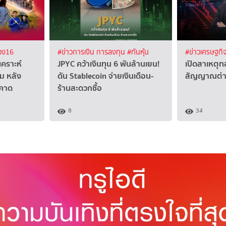
อง16
#ข่าวการเงิน การลงทุน
#ทันหุ้น
#ข่าวเศรษฐกิ
เคราะห์
JPYC คว้าเงินทุน 6 พันล้านเยน!
เปิดสาเหตุทอ
่ม หลัง
ดัน Stablecoin จ่ายเงินเดือน-
สัญญาณต่าง
าคาด
ร้านสะดวกซื้อ
8
34