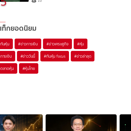
5
10
แท็กยอดนิยม
#
ทันหุ้น
#
ข่าวการเงิน
#
ข่าวเศรษฐกิจ
#
หุ้น
#
การเงิน
#
ข่าววันนี้
#
ทันหุ้น focus
#
ข่าวล่าสุด
#
ตลาดหุ้น
#
หุ้นไทย