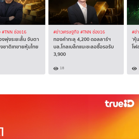
จ
#TNN ช่อง16
#ข่าวเศรษฐกิจ
#TNN ช่อง16
#ข่
งพุ่งระยะสั้น จับตา
ทองคำทะลุ 4,200 ดอลลาร์ฯ
‘หุ
ชาติเทขายหุ้นไทย
บล.โกลเบล็กแนะชะลอซื้อรอรับ
โฟล
3,900
18