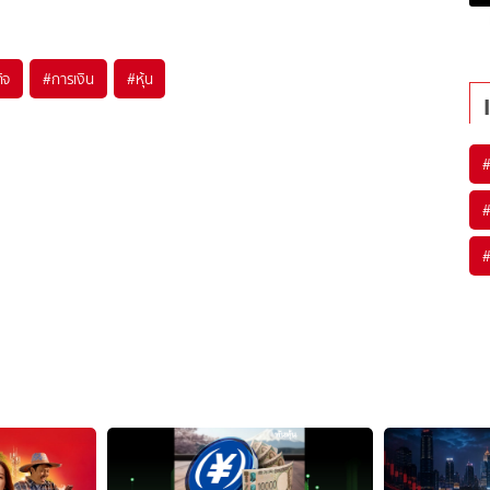
ิจ
#
การเงิน
#
หุ้น