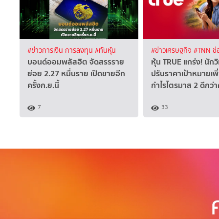
#ข่าวการเงิน การลงทุน
#ทันหุ้น
#ข่าวเศรษฐกิจ
#TNN ช่
บอนด์ออมพลัสฮิต จัดสรรราย
หุ้น TRUE แกร่ง! นักวิ
ย่อย 2.27 หมื่นราย เปิดขายอีก
ปรับราคาเป้าหมายเพิ
ครั้งก.ย.นี้
กำไรไตรมาส 2 ดีกว่
7
33