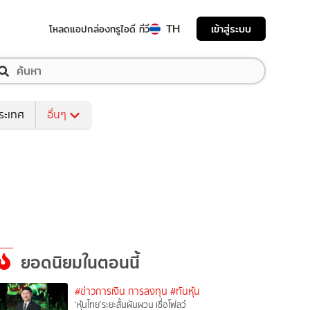
TH
เข้าสู่ระบบ
โหลดแอป
กล่องทรูไอดี ทีวี
ระเทศ
อื่นๆ
ยอดนิยมในตอนนี้
#ข่าวการเงิน การลงทุน
#ทันหุ้น
‘หุ้นไทย’ระยะสั้นผันผวน เชื่อโฟลว์