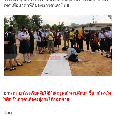
เทศ เพื่อนาคตที่ดีของเยาวชนคนไทย
อ่าน
ตร.บุกโรงเรียนจับได้! "ณัฏฐพล"รมว.ศึกษา ชี้หาก"นร."ท
ำผิด ลั่นทุกคนต้องอยู่ภายใต้กฎหมาย
Tag