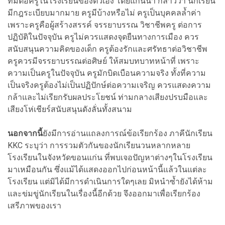
ที่มีต่อครูในโรงเรียนของตัวเอง โดยแกนนำ กล่าวว่า นักเรียน
มีกฎระเบียบมากมาย ครูมีบ้างหรือไม่ ครูเป็นบุคคลล้ำค่า
เพราะครูคือผู้สร้างสรรค์ จรรยาบรรณ วิชาชีพครู ต่อการ
ปฏิบัติในปัจจุบัน ครูไม่ควรแสดงจุดยืนทางการเมือง ควร
สนับสนุนความคิดของเด็ก ครูต้องรักและศรัทธาต่อวิชาชีพ
ครูควรมีจรรยาบรรณต่อศิษย์ ให้สมบทบาทหน้าที่ เพราะ
ความเป็นครูในปัจจุบัน ครูมักบิดเบือนความจริง ทั้งที่ความ
เป็นจริงครูต้องไม่เป็นปฏิปักษ์ต่อความเจริญ ควรแสดงความ
กล้าและไม่เรียกรับผลประโยชน์ ท่ามกลางเสียงปรบมือและ
เสียงโห่เชียร์สนับสนุนดังลั่นทั้งสนาม
นอกจากนี้
ยังมีการอ่านแถลงการณ์ข้อเรียกร้อง ภาคีนักเรียน
KKC ระบุว่า การรวมตัวกันของนักเรียนวนหลากหลาย
โรงเรียนในจังหวัดขอนแก่น ที่พบเจอปัญหาต่างๆในโรงเรียน
มาเหมือนกัน ซึ่งแม้ได้แสดงออกไปก่อนหน้านี้แล้วในแต่ละ
โรงเรียน แต่มิได้มีการดำเนินการใดๆเลย มิหนำซ้ำยังได้ห้าม
และข่มขู่นักเรียนในเรื่องนี้อีกด้วย จึงออกมาเพื่อเรียกร้อง
เสรีภาพของเรา