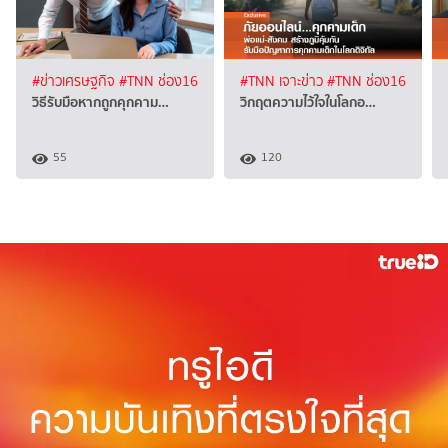
#ข่าวเศรษฐกิจ
#TNN ช่อง16
#TNN เจาะข่าว
#TNN ช่อง16
วิธีรับมือหากถูกคุกคาม…
วิกฤตความไว้ใจในโลกอ…
55
120