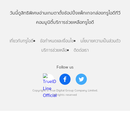
วันนี้
ดู
สิทธิพิเศษ
อ่าน
เกม
ตาตั้ง
ช้อปปิ้ง
แพ็กเกจ
กล่องทรูไอดีทีวี
คอมมูนิตี้
บริการช่วยเหลือทรูไอดี
เกี่ยวกับทรูไอดี
ข้อกำหนดและเงื่อนไข
นโยบายความเป็นส่วนตัว
บริการช่วยเหลือ
ติดต่อเรา
Follow us
Copyright © True Digital Group Company Limited.
All rights reserved