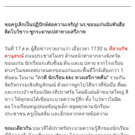
ขอครูเลิกเป็นปฏิปักษ์ต่อความเจริญ! นร.ขอนแก่นนับพันฮือ
ติดโบว์ขาว-ชูกระดาษเปล่าทวงเสรีภาพ
วันที่ 17 ส.ค. ผู้สื่อข่าวรายงานว่า เมื่อเวลา 17.30 น
. ที่สวนรัช
ดานุสรณ์
ถนนประชาสโมสร ด้านหน้าศาลากลางจังหวัด
ขอนแก่น นักเรียนระดับชั้นม.ต้น และม.ปลาย จากโรงเรียน
ต่างๆในเขตเทศบาลนครขอนแก่นและพื้นที่ใกล้เคียงกว่า 1
พันคน ในนาม
“ภาคี นักเรียน kkc ทวงเสรีภาพคืน”
รวมกัน
จัดกิจกรรมเชิงสัญลักษณ์ ด้วยการผูกโบว์สีขาวที่ข้อมือ ที่ผม
และกระเป๋า พร้อมเปิดเวทีปราศรัย โดยมีแผ่นผ้าขนาดใหญ่ สี
ขาว ให้ทุกคนได้เขียนระบายความรู้สึก ทั้ง โบว์ขาวไม่ผิด
ผอ.โรงเรียนหนูปล่อยข้อมูลเด็ก หยุดคุกคามนักรียน-
ประชาชน ครูเป็นสลิ่ม และอีกหลากหลายข้อความ
ขณะเดียวกัน
บนเวทีได้ปราศรัยระบายความรู้สึกของนักเรียน