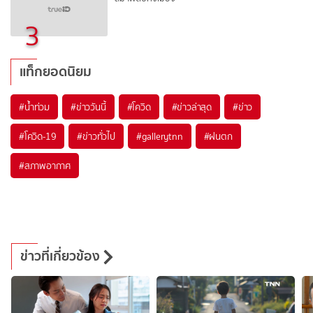
3
แท็กยอดนิยม
#
น้ำท่วม
#
ข่าววันนี้
#
โควิด
#
ข่าวล่าสุด
#
ข่าว
#
โควิด-19
#
ข่าวทั่วไป
#
gallerytnn
#
ฝนตก
#
สภาพอากาศ
ข่าวที่เกี่ยวข้อง