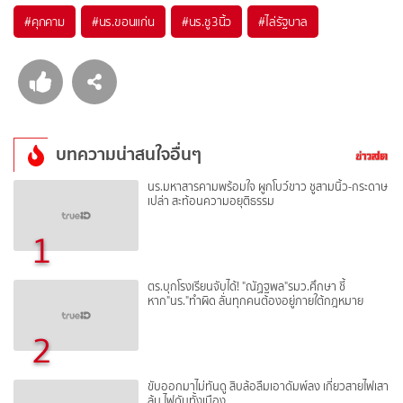
#
คุกคาม
#
นร.ขอนแก่น
#
นร.ชู3นิ้ว
#
ไล่รัฐบาล
บทความน่าสนใจอื่นๆ
นร.มหาสารคามพร้อมใจ ผูกโบว์ขาว ชูสามนิ้ว-กระดาษ
เปล่า สะท้อนความอยุติธรรม
1
ตร.บุกโรงเรียนจับได้! "ณัฏฐพล"รมว.ศึกษา ชี้
หาก"นร."ทำผิด ลั่นทุกคนต้องอยู่ภายใต้กฎหมาย
2
ขับออกมาไม่ทันดู สิบล้อลืมเอาดัมพ์ลง เกี่ยวสายไฟเสา
ล้ม ไฟดับทั้งเมือง