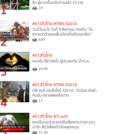
ชิด ผู้บาดเจ็บกลับบ้านแล้ว 13 ราย
1
18
#ข่าวทั่วไทย
#TNN ช่อง16
วันนี้วันอะไร วันที่ 9 สิงหาคม ตรงกับ "วัน
สากลว่าด้วยชนพื้นเมืองดั้งเดิมของโลก"
2
649
#ข่าวทั่วไทย
แคปชั่น ให้กำลังใจ 'ผู้ประสบภัย' น้ำท่วม
3
29.8K
#ข่าวทั่วไทย
#TNN ช่อง16
CIB สนธิ ปส.ยึดไอซ์ 320 กก. วังน้อย เร่งล่า
คนขับ-ขยายผลเครือข่าย
4
12
#ข่าวทั่วไทย
#TrueID
แคปชั่นกระต่าย แคปชั่นเลี้ยงกระต่ายกวนๆ
5
น่ารัก สัตว์เลี้ยงตัวน้อยสุดละมุน
21.4K