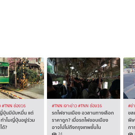
ว
#TNN ช่อง16
#TNN เจาะข่าว
#TNN ช่อง16
#ข่
ปุ่นมีนับหมื่น แต่
รถไฟชานเมือง อวสานทางเลือก
ขสม
ำไมญี่ปุ่นอยู่ร่วม
ราคาถูก? เมื่อรถไฟขอบเมือง
พิ
ได้?
อาจไปไม่ถึงกรุงเทพชั้นใน
กา
34