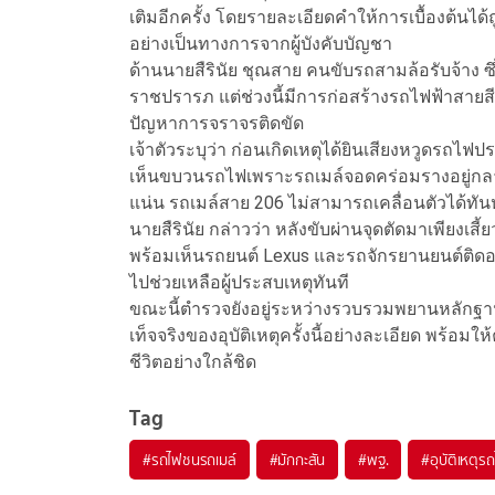
เติมอีกครั้ง โดยรายละเอียดคำให้การเบื้องต้น
อย่างเป็นทางการจากผู้บังคับบัญชา
ด้านนายสืรินัย ชุณสาย คนขับรถสามล้อรับจ้าง ซึ่
ราชปรารภ แต่ช่วงนี้มีการก่อสร้างรถไฟฟ้าสายสีส้
ปัญหาการจราจรติดขัด
เจ้าตัวระบุว่า ก่อนเกิดเหตุได้ยินเสียงหวูดรถไฟ
เห็นขบวนรถไฟเพราะรถเมล์จอดคร่อมรางอยู่ก
แน่น รถเมล์สาย 206 ไม่สามารถเคลื่อนตัวได้ท
นายสืรินัย กล่าวว่า หลังขับผ่านจุดตัดมาเพียงเส
พร้อมเห็นรถยนต์ Lexus และรถจักรยานยนต์ติดอยู่
ไปช่วยเหลือผู้ประสบเหตุทันที
ขณะนี้ตำรวจยังอยู่ระหว่างรวบรวมพยานหลักฐาน ก
เท็จจริงของอุบัติเหตุครั้งนี้อย่างละเอียด พร้อม
ชีวิตอย่างใกล้ชิด
Tag
#
รถไฟชนรถเมล์
#
มักกะสัน
#
พฐ.
#
อุบัติเหตุร