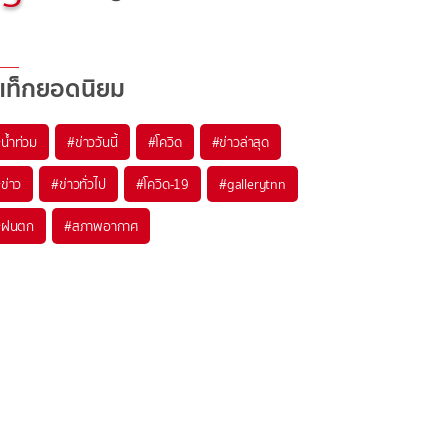
แท็กยอดนิยม
#
น้ำท่วม
#
ข่าววันนี้
#
โควิด
#
ข่าวล่าสุด
#
ข่าว
#
ข่าวทั่วไป
#
โควิด-19
#
gallerytnn
#
ฝนตก
#
สภาพอากาศ