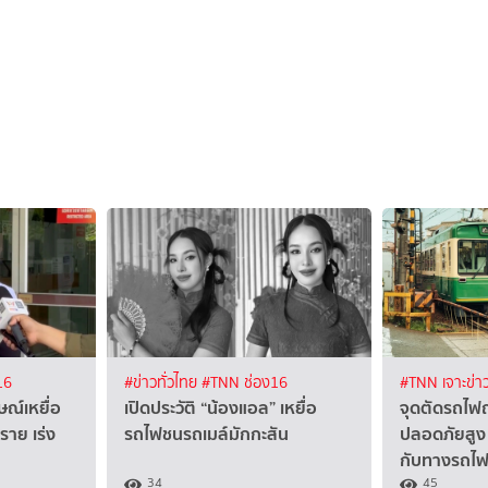
16
#ข่าวทั่วไทย
#TNN ช่อง16
#TNN เจาะข่า
ษณ์เหยื่อ
เปิดประวัติ “น้องแอล” เหยื่อ
จุดตัดรถไฟญี่
ราย เร่ง
รถไฟชนรถเมล์มักกะสัน
ปลอดภัยสูง ท
กับทางรถไฟ
34
45