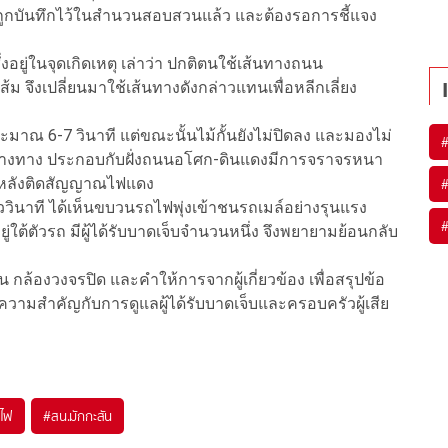
ได้ถูกบันทึกไว้ในสำนวนสอบสวนแล้ว และต้องรอการชี้แจง
งอยู่ในจุดเกิดเหตุ เล่าว่า ปกติตนใช้เส้นทางถนน
ม จึงเปลี่ยนมาใช้เส้นทางดังกล่าวแทนเพื่อหลีกเลี่ยง
ประมาณ 6-7 วินาที แต่ขณะนั้นไม้กั้นยังไม่ปิดลง และมองไม่
ลางทาง ประกอบกับฝั่งถนนอโศก-ดินแดงมีการจราจรหนา
ันหลังติดสัญญาณไฟแดง
ี้ยววินาที ได้เห็นขบวนรถไฟพุ่งเข้าชนรถเมล์อย่างรุนแรง
ใต้ตัวรถ มีผู้ได้รับบาดเจ็บจำนวนหนึ่ง จึงพยายามย้อนกลับ
ล้องวงจรปิด และคำให้การจากผู้เกี่ยวข้อง เพื่อสรุปข้อ
ให้ความสำคัญกับการดูแลผู้ได้รับบาดเจ็บและครอบครัวผู้เสีย
ถไฟ
#
สน.มักกะสัน