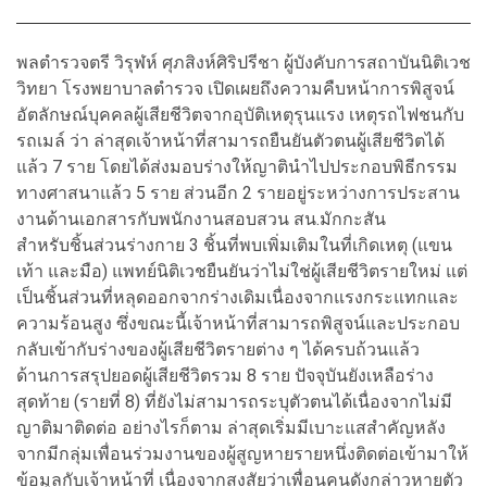
พลตำรวจตรี วิรุฬห์ ศุภสิงห์ศิริปรีชา ผู้บังคับการสถาบันนิติเวช
วิทยา โรงพยาบาลตำรวจ เปิดเผยถึงความคืบหน้าการพิสูจน์
อัตลักษณ์บุคคลผู้เสียชีวิตจากอุบัติเหตุรุนแรง เหตุรถไฟชนกับ
รถเมล์ ว่า ล่าสุดเจ้าหน้าที่สามารถยืนยันตัวตนผู้เสียชีวิตได้
แล้ว 7 ราย โดยได้ส่งมอบร่างให้ญาตินำไปประกอบพิธีกรรม
ทางศาสนาแล้ว 5 ราย ส่วนอีก 2 รายอยู่ระหว่างการประสาน
งานด้านเอกสารกับพนักงานสอบสวน สน.มักกะสัน
สำหรับชิ้นส่วนร่างกาย 3 ชิ้นที่พบเพิ่มเติมในที่เกิดเหตุ (แขน
เท้า และมือ) แพทย์นิติเวชยืนยันว่าไม่ใช่ผู้เสียชีวิตรายใหม่ แต่
เป็นชิ้นส่วนที่หลุดออกจากร่างเดิมเนื่องจากแรงกระแทกและ
ความร้อนสูง ซึ่งขณะนี้เจ้าหน้าที่สามารถพิสูจน์และประกอบ
กลับเข้ากับร่างของผู้เสียชีวิตรายต่าง ๆ ได้ครบถ้วนแล้ว
ด้านการสรุปยอดผู้เสียชีวิตรวม 8 ราย ปัจจุบันยังเหลือร่าง
สุดท้าย (รายที่ 8) ที่ยังไม่สามารถระบุตัวตนได้เนื่องจากไม่มี
ญาติมาติดต่อ อย่างไรก็ตาม ล่าสุดเริ่มมีเบาะแสสำคัญหลัง
จากมีกลุ่มเพื่อนร่วมงานของผู้สูญหายรายหนึ่งติดต่อเข้ามาให้
ข้อมูลกับเจ้าหน้าที่ เนื่องจากสงสัยว่าเพื่อนคนดังกล่าวหายตัว