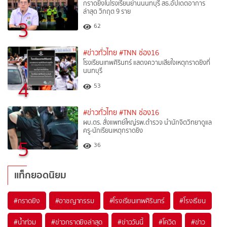
กราดยิงในโรงเรียนย่านนนทบุรี สธ.อัปเดตอาการ
ล่าสุด วิกฤต 9 ราย
3
62
#ข่าวทั่วไทย
#TNN ช่อง16
โรงเรียนเทพศิรินทร์ แสดงความเสียใจเหตุกราดยิงที่
นนทบุรี
4
53
#ข่าวทั่วไทย
#TNN ช่อง16
ผบ.ตร. สั่งแพทย์ใหญ่รพ.ตำรวจ นำนักจิตวิทยาดูแล
ครู-นักเรียนเหตุกราดยิง
5
36
แท็กยอดนิยม
#
กราดยิง
#
อาชญากรรม
#
โรงเรียนเทพศิรินทร์
#
โรงเรียน
#
น้ำท่วม
#
ข่าวกราดยิงล่าสุด
#
ข่าววันนี้
#
โควิด
#
ข่าว