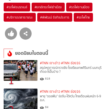
#
รถไฟชนรถเมล์
#
ยกเลิกรถไฟเข้าเมือง
#
รถไฟชานเมือง
#
บริการรถสาธารณะ
#
พิพัฒน์ รัชกิจประการ
#
รถไฟไทย
ยอดนิยมในตอนนี้
#TNN เจาะข่าว
#TNN ช่อง16
สรุปเหตุการณ์กราดยิง โรงเรียนเทพศิรินทร์ นนทบุรี
เกิดอะไรขึ้นบ้าง ?
1
818
#TNN เจาะข่าว
#TNN ช่อง16
พายุ "ดอลฟิน" จ่อจีน-ไต้หวัน ไทยเตือนฝนหนัก 6-9
ส.ค.
84