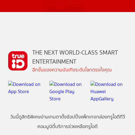
THE NEXT WORLD-CLASS SMART
ENTERTAINMENT
อีกขั้นของความบันเทิงระดับโลกตรงใจคุณ
วันนี้
ดู
สิทธิพิเศษ
อ่าน
เกม
ตาตั้ง
ช้อปปิ้ง
แพ็กเกจ
กล่องทรูไอดีทีวี
คอมมูนิตี้
บริการช่วยเหลือทรูไอดี