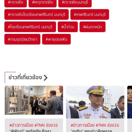
#
กราดยิง
#
เหตุกราดยิง
#
กราดยิงนนทบุรี
#
กราดยิงโรงเรียนเทพศิรินทร์ นนทบุรี
#
เทพศิรินทร์ นนทบุรี
#
โรงเรียนเทพศิรินทร์ นนทบุรี
#
น้ำท่วม
#
ฝนตกหนัก
#
กรมอุตุนิยมวิทยา
#
พายุดอลฟิน
ข่าวที่เกี่ยวข้อง
#ข่าวการเมือง
#TNN ช่อง16
#ข่าวการเมือง
#TNN ช่อง16
“พิพัฒน์“ ลุยรัสเซีย ศึกษา…
“อนุทิน” สยบข่าวลือพรรค…