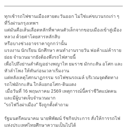
ทุกเช้ารถไฟชานเมืองสายตะวันออก ไม่ใช่แค่ขบวนรถเก่า ๆ
ที่วิ่งผ่านกรุงเทพฯ
แต่มันคือเส้นเลือดหลักที่พาคนตัวเล็กจากขอบเมืองเข้าสู่เมือง
หลวง ด้วยค่าโดยสารหลักสิบ
หรือบางช่วงอาจราคาถูกกว่านั้น
แรงงาน นักเรียน นักศึกษา คนทำงานรายวัน พ่อค้าแม่ค้าราย
ย่อย จำนวนมากยังต้องพึ่งรถไฟสายนี้
เพื่อไปถึงย่านสำคัญอย่างพญาไท ยมราช มักกะสัน อโศก และ
หัวลำโพง ให้ทันก่อนเวลาเริ่มงาน
แต่หลังเหตุโศกนาฏกรรม รถไฟชนรถเมล์ บริเวณจุดตัดทาง
รถไฟมักกะสัน ใกล้แยกอโศก-ดินแดง
เมื่อวันที่ 16 พฤษภาคม 2569 เหตุการณ์นี้คร่าชีวิตแปดคน
และมีผู้บาดเจ็บจำนวนมาก
“รถไฟวิ่งผ่าเมือง” จึงถูกตั้งคำถาม
รัฐมนตรีคมนาคม นายพิพัฒน์ รัชกิจประการ สั่งให้การรถไฟ
แห่งประเทศไทยศึกษาความเป็นไปได้