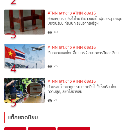
2
#TNN เจาะข่าว
#TNN ช่อง16
ย้อนเหตุกราดยิงในไทย ที่เยาวชนเป็นผู้ก่อเหตุ และมุม
มองเปรียบเทียบบทเรียนจากสหรัฐฯ
3
40
#TNN เจาะข่าว
#TNN ช่อง16
เวียดนามแซงไทย ขึ้นเบอร์ 2 ตลาดการบินอาเซียน
4
25
#TNN เจาะข่าว
#TNN ช่อง16
ย้อนรอยโศกนาฏกรรม กราดยิงในรั้วโรงเรียนไทย
ความสูญเสียที่ไม่อาจลืม
5
21
แท็กยอดนิยม