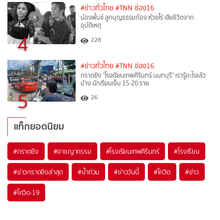
#ข่าวทั่วไทย
#TNN ช่อง16
น้องพั้นช์ ลูกบุญธรรมก้อง ห้วยไร่ เสียชีวิตจาก
อุบัติเหตุ
4
228
#ข่าวทั่วไทย
#TNN ช่อง16
กราดยิง "โรงเรียนเทพศิรินทร์ นนทบุรี" เรารู้อะไรแล้ว
บ้าง นักเรียนเจ็บ 15-20 ราย
5
26
แท็กยอดนิยม
#
กราดยิง
#
อาชญากรรม
#
โรงเรียนเทพศิรินทร์
#
โรงเรียน
#
ข่าวกราดยิงล่าสุด
#
น้ำท่วม
#
ข่าววันนี้
#
โควิด
#
ข่าว
#
โควิด-19