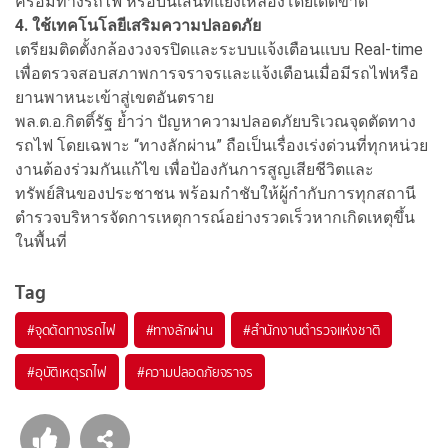
คร่อมทางรถไฟ หรือบนเส้นทแยงเหลืองโดยเด็ดขาด
4. ใช้เทคโนโลยีเสริมความปลอดภัย
เตรียมติดตั้งกล้องวงจรปิดและระบบแจ้งเตือนแบบ Real-time
เพื่อตรวจสอบสภาพการจราจรและแจ้งเตือนเมื่อมีรถไฟหรือ
ยานพาหนะเข้าสู่เขตอันตราย
พล.ต.อ.กิตติ์รัฐ ย้ำว่า ปัญหาความปลอดภัยบริเวณจุดตัดทาง
รถไฟ โดยเฉพาะ “ทางลักผ่าน” ถือเป็นเรื่องเร่งด่วนที่ทุกหน่วย
งานต้องร่วมกันแก้ไข เพื่อป้องกันการสูญเสียชีวิตและ
ทรัพย์สินของประชาชน พร้อมกำชับให้ผู้กำกับการทุกสถานี
ตำรวจบริหารจัดการเหตุการณ์อย่างรวดเร็วหากเกิดเหตุขึ้น
ในพื้นที่
Tag
#
จุดตัดทางรถไฟ
#
ทางลักผ่าน
#
สำนักงานตำรวจแห่งชาติ
#
อุบัติเหตุรถไฟ
#
ความปลอดภัยจราจร