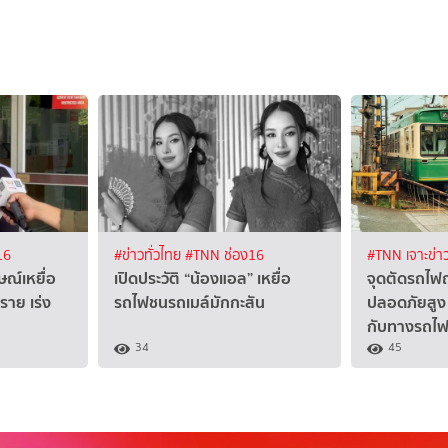
16
#ข่าวทั่วไทย
#TNN ช่อง16
#TNN เจาะข่า
ษณ์เหยื่อ
เปิดประวัติ “น้องแอล” เหยื่อ
จุดตัดรถไฟญี่
ราย เร่ง
รถไฟชนรถเมล์มักกะสัน
ปลอดภัยสูง ท
กับทางรถไฟ
34
45