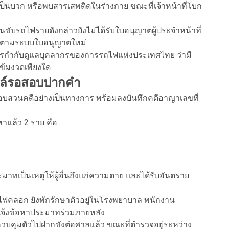
ป็นบวก หรือพบสารเสพติดในร่างกาย ขณะที่เจ้าหน้าที่โบก
นขับรถไฟรายดังกล่าวยังไม่ได้รับใบอนุญาตผู้ประจำหน้าที่
์ตามระบบใบอนุญาตใหม่
รกำกับดูแลบุคลากรของการรถไฟแห่งประเทศไทย ว่ามี
้มงวดเพียงใด
เมล์รอสอบปากคำ
บสวนคดีอย่างเป็นทางการ พร้อมลงบันทึกคดีอาญาเลขที่
หาแล้ว 2 ราย คือ
าทเป็นเหตุให้ผู้อื่นถึงแก่ความตาย และได้รับอันตราย
จากไฟคลอก ยังพักรักษาตัวอยู่ในโรงพยาบาล พนักงาน
แจ้งข้อหาประมาทร่วมภายหลัง
วบคุมตัวไปฝากขังต่อศาลแล้ว ขณะที่ตำรวจอยู่ระหว่าง