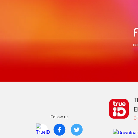
T
E
Follow us
อ