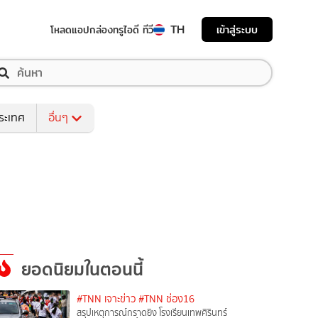
TH
เข้าสู่ระบบ
โหลดแอป
กล่องทรูไอดี ทีวี
ระเทศ
อื่นๆ
ยอดนิยมในตอนนี้
#TNN เจาะข่าว
#TNN ช่อง16
สรุปเหตุการณ์กราดยิง โรงเรียนเทพศิรินทร์