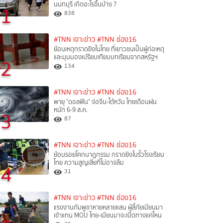
นนทบุรี เกิดอะไรขึ้นบ้าง ?
1
838
#TNN เจาะข่าว
#TNN ช่อง16
ย้อนเหตุกราดยิงในไทย ที่เยาวชนเป็นผู้ก่อเหตุ
และมุมมองเปรียบเทียบบทเรียนจากสหรัฐฯ
2
134
#TNN เจาะข่าว
#TNN ช่อง16
พายุ "ดอลฟิน" จ่อจีน-ไต้หวัน ไทยเตือนฝน
หนัก 6-9 ส.ค.
3
87
#TNN เจาะข่าว
#TNN ช่อง16
ย้อนรอยโศกนาฏกรรม กราดยิงในรั้วโรงเรียน
ไทย ความสูญเสียที่ไม่อาจลืม
4
31
#TNN เจาะข่าว
#TNN ช่อง16
แรงงานกัมพูชาหายหลายแสน ผู้ลี้ภัยเมียนมา
เข้าแทน MOU ไทย-เมียนมาจะเปิดทางแค่ไหน