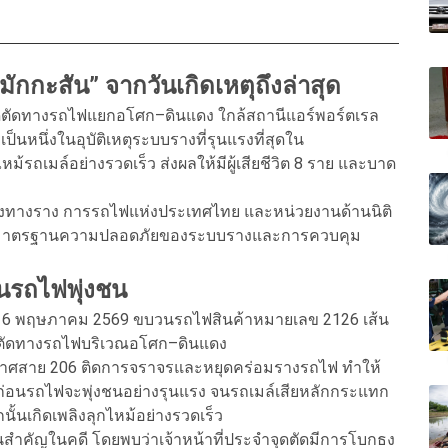
ักกะสัน” จากวันเกิดเหตุถึงล่าสุด
ดตัดทางรถไฟแยกอโศก–ดินแดง ใกล้สถานีแอร์พอร์ตเรล
ป็นหนึ่งในอุบัติเหตุระบบรางที่รุนแรงที่สุดใน
รถเมล์อย่างรวดเร็ว ส่งผลให้มีผู้เสียชีวิต 8 ราย และบาด
ส่งทางราง การรถไฟแห่งประเทศไทย และหน่วยงานด้านนิติ
ถึงมาตรฐานความปลอดภัยของระบบรางและการควบคุม
อนรถไฟพุ่งชน
ี่ 16 พฤษภาคม 2569 ขบวนรถไฟสินค้าหมายเลข 2126 เส้น
่จุดตัดทางรถไฟบริเวณอโศก–ดินแดง
กาศสาย 206 ติดการจราจรและหยุดคร่อมรางรถไฟ ทำให้
 ก่อนรถไฟจะพุ่งชนอย่างรุนแรง จนรถเมล์เสียหลักกระแทก
ั้นเกิดเพลิงลุกไหม้อย่างรวดเร็ว
สำคัญในคดี โดยพบว่าเจ้าหน้าที่ประจำจุดตัดมีการโบกธง