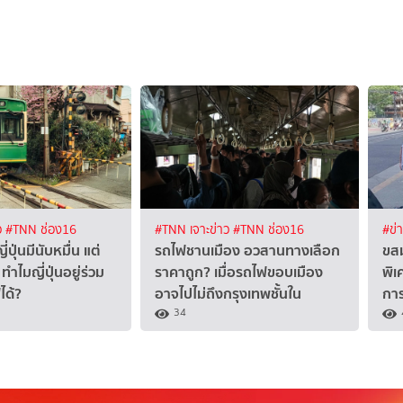
ว
#TNN ช่อง16
#TNN เจาะข่าว
#TNN ช่อง16
#ข่
ปุ่นมีนับหมื่น แต่
รถไฟชานเมือง อวสานทางเลือก
ขสม
ำไมญี่ปุ่นอยู่ร่วม
ราคาถูก? เมื่อรถไฟขอบเมือง
พิ
ได้?
อาจไปไม่ถึงกรุงเทพชั้นใน
กา
34