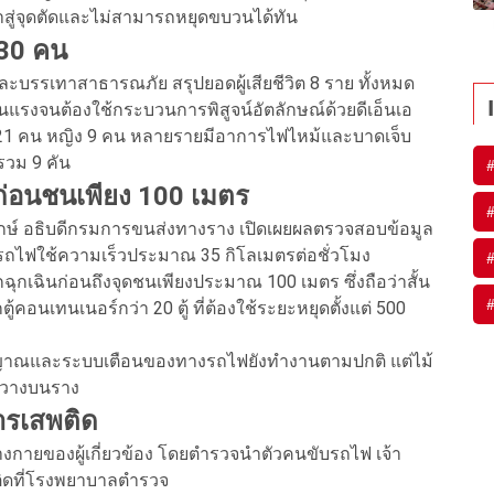
้าสู่จุดตัดและไม่สามารถหยุดขบวนได้ทัน
 30 คน
บรรเทาสาธารณภัย สรุปยอดผู้เสียชีวิต 8 ราย ทั้งหมด
แรงจนต้องใช้กระบวนการพิสูจน์อัตลักษณ์ด้วยดีเอ็นเอ
ย 21 คน หญิง 9 คน หลายรายมีอาการไฟไหม้และบาดเจ็บ
รวม 9 คัน
่อนชนเพียง 100 เมตร
กษ์ อธิบดีกรมการขนส่งทางราง เปิดเผยผลตรวจสอบข้อมูล
ถไฟใช้ความเร็วประมาณ 35 กิโลเมตรต่อชั่วโมง
ฉุกเฉินก่อนถึงจุดชนเพียงประมาณ 100 เมตร ซึ่งถือว่าสั้น
คอนเทนเนอร์กว่า 20 ตู้ ที่ต้องใช้ระยะหยุดตั้งแต่ 500
ญญาณและระบบเตือนของทางรถไฟยังทำงานตามปกติ แต่ไม้
ดขวางบนราง
รเสพติด
ร่างกายของผู้เกี่ยวข้อง โดยตำรวจนำตัวคนขับรถไฟ เจ้า
ิดที่โรงพยาบาลตำรวจ