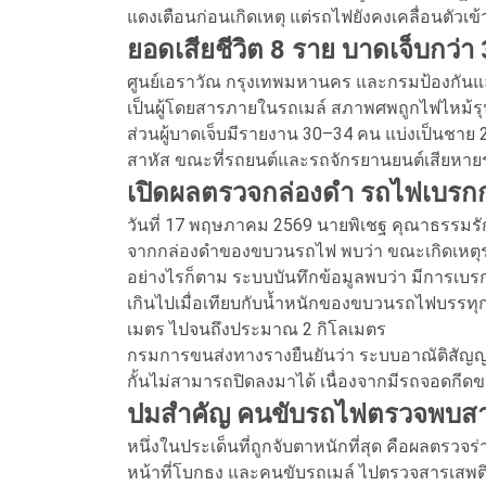
แดงเตือนก่อนเกิดเหตุ แต่รถไฟยังคงเคลื่อนตัวเข
ยอดเสียชีวิต 8 ราย บาดเจ็บกว่า
ศูนย์เอราวัณ กรุงเทพมหานคร และกรมป้องกันและ
เป็นผู้โดยสารภายในรถเมล์ สภาพศพถูกไฟไหม้รุน
ส่วนผู้บาดเจ็บมีรายงาน 30–34 คน แบ่งเป็นชา
สาหัส ขณะที่รถยนต์และรถจักรยานยนต์เสียหาย
เปิดผลตรวจกล่องดำ รถไฟเบรกก
วันที่ 17 พฤษภาคม 2569 นายพิเชฐ คุณาธรรมรั
จากกล่องดำของขบวนรถไฟ พบว่า ขณะเกิดเหตุร
อย่างไรก็ตาม ระบบบันทึกข้อมูลพบว่า มีการเบรก
เกินไปเมื่อเทียบกับน้ำหนักของขบวนรถไฟบรรทุกตู้
เมตร ไปจนถึงประมาณ 2 กิโลเมตร
กรมการขนส่งทางรางยืนยันว่า ระบบอาณัติสั
กั้นไม่สามารถปิดลงมาได้ เนื่องจากมีรถจอดกี
ปมสำคัญ คนขับรถไฟตรวจพบสา
หนึ่งในประเด็นที่ถูกจับตาหนักที่สุด คือผลตรวจ
หน้าที่โบกธง และคนขับรถเมล์ ไปตรวจสารเสพต