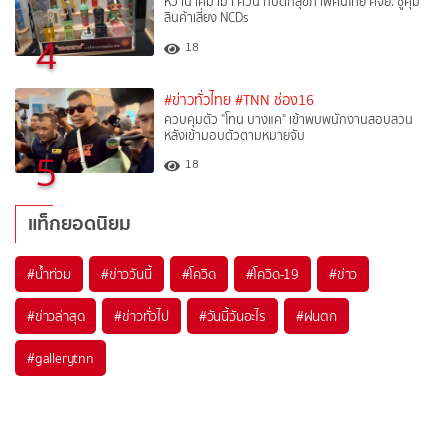
หวาน เค็ม เมา ควัน กับดักสุขภาพคนไทย ศจย. ชูคุม
สินค้าเสี่ยง NCDs
4
18
#ข่าวทั่วไทย
#TNN ช่อง16
ควบคุมตัว "โทน บางแค" เข้าพบพนักงานสอบสวน
หลังเข้ามอบตัวตามหมายจับ
5
18
แท็กยอดนิยม
#
น้ำท่วม
#
ข่าววันนี้
#
โควิด
#
โควิด-19
#
ข่าว
#
ข่าวล่าสุด
#
ข่าวทั่วไป
#
วันนี้วันอะไร
#
ฝนตก
#
gallerytnn