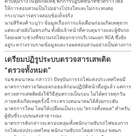
ควบคุมรางในจุดเกิดเหตุ พักการปฏิบัติหน้าที่ชั่วคราว เพื่อ
ให้การสอบสวนเป็นไปอย่างโปร่งใสและไม่กระทบต่อ
กระบวนการตรวจสอบข้อเท็จจริง
นายสิริพงศ์ ระบุว่า ข้อมูลเรื่องการแจ้งเตือนก่อนเกิดเหตุจาก
แต่ละฝ่ายยังไม่ตรงกัน ทั้งฝั่งเจ้าหน้าที่ควบคุมรางและผู้ขับรถ
โดยเฉพาะช่วงที่ขบวนรถไฟออกจากบริเวณแยก RCA ซึ่งยัง
อยู่ระหว่างรวบรวมข้อมูลและรอผลสอบสวนอย่างเป็นทางการ
เตรียมปฏิรูประบบตรวจสารเสพติด
“ตรวจทั้งหมด”
รมช.คมนาคม กล่าวว่า ปัจจุบันการรถไฟแห่งประเทศไทยมี
มาตรการตรวจวัดแอลกอฮอล์ก่อนปฏิบัติหน้าที่อยู่แล้ว แต่การ
ตรวจสารเสพติดยังใช้วิธีสุ่มตรวจเป็นรอบ ไม่ได้ตรวจทุกวัน
ภายหลังเกิดเหตุครั้งนี้ กระทรวงคมนาคมได้สั่งยกระดับ
มาตรการใหม่ โดยให้เปลี่ยนเป็นระบบ “ตรวจทั้งหมด” สำหรับ
ผู้ขับขี่ระบบขนส่งสาธารณะ
มาตรการดังกล่าวจะครอบคลุมทั้งพนักงานขับรถไฟของการ
รถไฟแห่งประเทศไทย พนักงานขับรถโดยสารของ ขสมก.