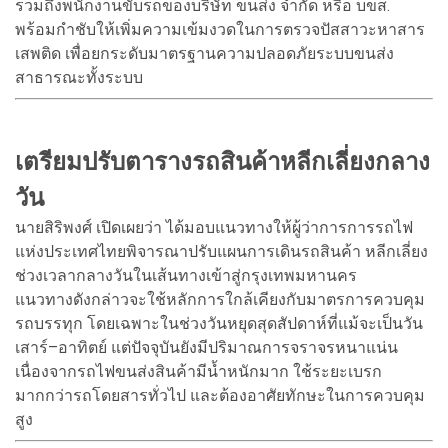
รวมถึงพนักงานขับรถของบริษัท ขนส่ง จำกัด หรือ บขส.
พร้อมกำชับให้เพิ่มความเข้มงวดในการตรวจปัสสาวะหาสาร
เสพติด เพื่อยกระดับมาตรฐานความปลอดภัยระบบขนส่ง
สาธารณะทั้งระบบ
เตรียมปรับตารางรถสินค้าหลีกเลี่ยงกลาง
วัน
นายสิริพงศ์ เปิดเผยว่า ได้มอบแนวทางให้ผู้ว่าการการรถไฟ
แห่งประเทศไทยพิจารณาปรับแผนการเดินรถสินค้า หลีกเลี่ยง
ช่วงเวลากลางวันในเส้นทางเข้าสู่กรุงเทพมหานคร
แนวทางดังกล่าวจะใช้หลักการใกล้เคียงกับมาตรการควบคุม
รถบรรทุก โดยเฉพาะในช่วงวันหยุดสุดสัปดาห์ที่แม้จะเป็นวัน
เสาร์–อาทิตย์ แต่ปัจจุบันยังมีปริมาณการจราจรหนาแน่น
เนื่องจากรถไฟขนส่งสินค้ามีน้ำหนักมาก ใช้ระยะเบรก
มากกว่ารถโดยสารทั่วไป และต้องอาศัยทักษะในการควบคุม
สูง