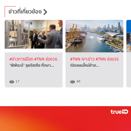
ข่าวที่เกี่ยวข้อง
#ข่าวการเมือง
#TNN ช่อง16
#TNN เจาะข่าว
#TNN ช่อง16
“พิพัฒน์“ ลุยรัสเซีย ศึกษา…
เปิดแผนใหม่ย้าย…
17
48