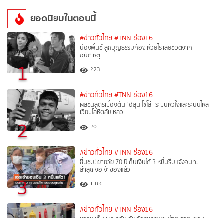
ยอดนิยมในตอนนี้
#ข่าวทั่วไทย
#TNN ช่อง16
น้องพั้นช์ ลูกบุญธรรมก้อง ห้วยไร่ เสียชีวิตจาก
อุบัติเหตุ
1
223
#ข่าวทั่วไทย
#TNN ช่อง16
ผลชันสูตรเบื้องต้น “ฮลุน โซโล่” ระบบหัวใจและระบบไหล
เวียนโลหิตล้มเหลว
2
20
#ข่าวทั่วไทย
#TNN ช่อง16
ชื่นชม! ยายวัย 70 ปีเก็บเงินได้ 3 หมื่นรีบแจ้งจนท.
ล่าสุดเจอเจ้าของแล้ว
3
1.8K
#ข่าวทั่วไทย
#TNN ช่อง16