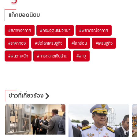
แท็กยอดนิยม
#
สภาพอากาศ
#
กรมอุตุนิยมวิทยา
#
พยากรณ์อากาศ
#
ราคาทอง
#
ย่อโลกเศรษฐกิจ
#
โลกร้อน
#
เศรษฐกิจ
#
ฝนตกหนัก
#
การตลาดเงินล้าน
#
พายุ
ข่าวที่เกี่ยวข้อง