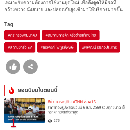
เหมาะกับความต้องการใช้งานยุคใหม่ เพื่อดึงดูดให้มีรถที่
กว้างขวาง นั่งสบาย และปลอดภัยสูงเข้ามาให้บริการมากขึ้น
Tag
#
กระทรวงคมนาคม
#
สมาคมการค้าเครือข่ายแท็กซี่ไทย
#
สถานีชาร์จ EV
#
สรพงศ์ ไพฑูรย์พงษ์
#
พิพัฒน์ รัชกิจประการ
ยอดนิยมในตอนนี้
#ข่าวเศรษฐกิจ
#TNN ช่อง16
ราคาทองรูปพรรณวันนี้ 6 ส.ค. 2569 รวมทุกขนาด เช็
กราคาทองแท่งล่าสุด
1
278