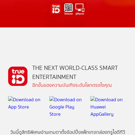
THE NEXT WORLD-CLASS SMART
ENTERTAINMENT
อีกขั้นของความบันเทิงระดับโลกตรงใจคุณ
วันนี้
ดู
สิทธิพิเศษ
อ่าน
เกม
ตาตั้ง
ช้อปปิ้ง
แพ็กเกจ
กล่องทรูไอดีทีวี