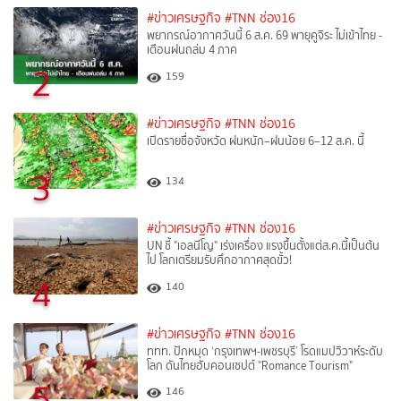
#ข่าวเศรษฐกิจ
#TNN ช่อง16
พยากรณ์อากาศวันนี้ 6 ส.ค. 69 พายุคูจิระ ไม่เข้าไทย -
เตือนฝนถล่ม 4 ภาค
2
159
#ข่าวเศรษฐกิจ
#TNN ช่อง16
เปิดรายชื่อจังหวัด ฝนหนัก–ฝนน้อย 6–12 ส.ค. นี้
3
134
#ข่าวเศรษฐกิจ
#TNN ช่อง16
UN ชี้ "เอลนีโญ" เร่งเครื่อง แรงขึ้นตั้งแต่ส.ค.นี้เป็นต้น
ไป โลกเตรียมรับศึกอากาศสุดขั้ว!
4
140
#ข่าวเศรษฐกิจ
#TNN ช่อง16
ททท. ปักหมุด ‘กรุงเทพฯ-เพชรบุรี’ โรดแมปวิวาห์ระดับ
โลก ดันไทยฮับคอนเซปต์ "Romance Tourism"
5
146