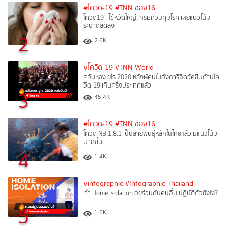
#โควิด-19
#TNN ช่อง16
โควิด19 - ไข้หวัดใหญ่! กรมควบคุมโรค เผยแนวโน้ม
ระบาดลดลง
2
2.6K
#โควิด-19
#TNN World
ควันหลง ยูโร 2020 หลังผู้คนในฮังการีฉีดวัคซีนต้านโค
วิด-19 เกินครึ่งประเทศแล้ว
3
45.4K
#โควิด-19
#TNN ช่อง16
โควิด NB.1.8.1 เป็นสายพันธุ์หลักในไทยแล้ว มีแนวโน้ม
มากขึ้น
4
1.4K
#infographic
#Infographic Thailand
ทำ Home Isolation อยู่ร่วมกับคนอื่น ปฏิบัติตัวยังไง?
5
1.6K