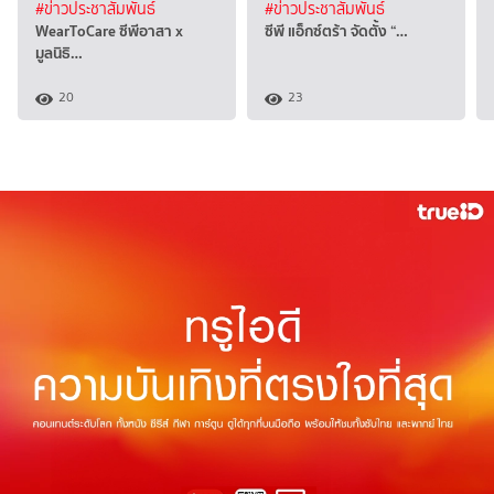
#ข่าวประชาสัมพันธ์
#ข่าวประชาสัมพันธ์
WearToCare ซีพีอาสา x
ซีพี แอ็กซ์ตร้า จัดตั้ง “…
มูลนิธิ…
20
23