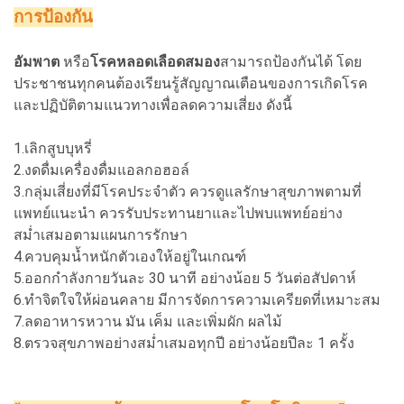
การป้องกัน
อัมพาต
หรือ
โรคหลอดเลือดสมอง
สามารถป้องกันได้ โดย
ประชาชนทุกคนต้องเรียนรู้สัญญาณเตือนของการเกิดโรค
และปฏิบัติตามแนวทางเพื่อลดความเสี่ยง ดังนี้
1.เลิกสูบบุหรี่
2.งดดื่มเครื่องดื่มแอลกอฮอล์
3.กลุ่มเสี่ยงที่มีโรคประจำตัว ควรดูแลรักษาสุขภาพตามที่
แพทย์แนะนำ ควรรับประทานยาและไปพบแพทย์อย่าง
สม่ำเสมอตามแผนการรักษา
4.ควบคุมน้ำหนักตัวเองให้อยู่ในเกณฑ์
5.ออกกำลังกายวันละ 30 นาที อย่างน้อย 5 วันต่อสัปดาห์
6.ทำจิตใจให้ผ่อนคลาย มีการจัดการความเครียดที่เหมาะสม
7.ลดอาหารหวาน มัน เค็ม และเพิ่มผัก ผลไม้
8.ตรวจสุขภาพอย่างสม่ำเสมอทุกปี อย่างน้อยปีละ 1 ครั้ง