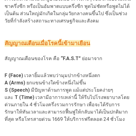
ชาครึ่งซีก หรือเป็นอัมพาตแบบครึ่งซีก พูดไม่ชัดหรือพูดไม่ได้
เป็นต้น ส่วนใหญ่มักเกิดในกลุ่มวัยกลางคนขึ้นไป ซึ่งเป็นช่วง
วัยที่กำลังสร้างสถานะทางเศรษฐกิจและสังคม
สัญญาณเตือนเมื่อโรคนี้เข้ามาเยือน
สัญญาณเตือนของโรค คือ
“F.A.S.T”
ย่อมาจาก
F (Face)
เวลายิ้มแล้วพบว่ามุมปากข้างหนึ่งตก
A (Arms)
ยกแขนข้างใดข้างหนึ่งไม่ขึ้น
S (Speech)
มีปัญหาด้านการพูด แม้แต่ประโยคง่ายๆ
และ
T (Time)
เวลามีอาการเหล่านี้ ให้รีบไปโรงพยาบาลโดย
ด่วนภายใน 4 ชั่วโมงครึ่งรวมการรักษา เพื่อจะได้รับการ
รักษาให้ทันเวลาและสามารถฟื้นฟูให้กลับมาได้เป็นปกติมาก
ที่สุด หรือโทรสายด่วน 1669 ให้บริการฟรีตลอด 24 ชั่วโมง