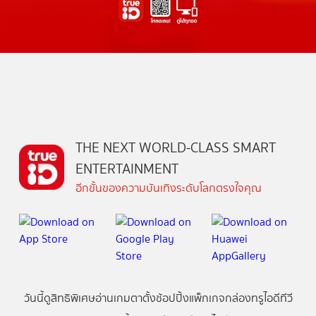
THE NEXT WORLD-CLASS SMART
ENTERTAINMENT
อีกขั้นของความบันเทิงระดับโลกตรงใจคุณ
วันนี้
ดู
สิทธิพิเศษ
อ่าน
เกม
ตาตั้ง
ช้อปปิ้ง
แพ็กเกจ
กล่องทรูไอดีทีวี