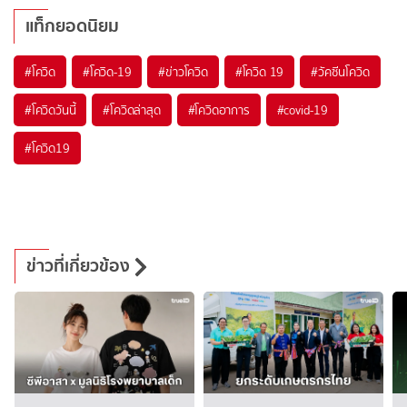
แท็กยอดนิยม
#
โควิด
#
โควิด-19
#
ข่าวโควิด
#
โควิด 19
#
วัคซีนโควิด
#
โควิดวันนี้
#
โควิดล่าสุด
#
โควิดอาการ
#
covid-19
#
โควิด19
ข่าวที่เกี่ยวข้อง