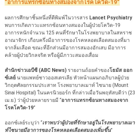
“อาการแทรกซ้อนทางสมองจากโรคโควิด-19”
ผลการศึกษาชิ้นหนึ่งที่ตีพิมพ์ในวารสาร
Lancet Psychiatry
พบการเกิดภาวะแทรกซ้อนทางสมองในผู้ป่วยโควิด-19
อาการหนักจำนวน 125 คนที่รักษาในโรงพยาบาลในสหราช
อาณาจักร เกือบครึ่งมีอาการของโรคหลอดเลือดสมองที่มา
จากลิ่มเลือด ขณะที่อีกส่วนมีอาการสมองอักเสบ มีอาการ
คล้ายผู้ป่วยวิกลจริต หรือผู้มีภาวะสมองเสื่อม
สำนักข่าวเอบีซี (ABC News)
รายงานถ้อยคำของ
โธมัส ออก
ซ์เลย์
นายแพทย์ชาวออสเตรเลีย หัวหน้าแผนกอภิบาลผู้ป่วย
วิกฤตศัลยกรรมประสาท โรงพยาบาลเมาท์ ไซนาย (Mount
Sinai Hospital) ในนครนิวยอร์ก ที่กล่าวเมื่อวันพฤหัสบดีว่า (23
เม.ย.) ว่าผู้ป่วยหลายรายมี “
อาการแทรกซ้อนทางสมองจาก
โรคโควิด-19
”
ออกซ์เลย์ระบุว่า “
เราพบว่าผู้ป่วยที่รักษาอยู่ในโรงพยาบาลเมา
ท์ไซนายมีอาการของโรคหลอดเลือดสมองเพิ่มขึ้น
”