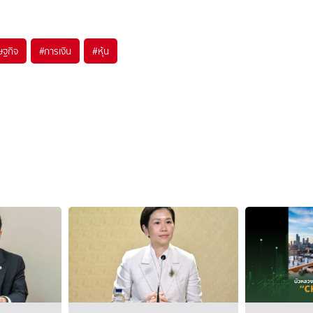
ษฐกิจ
#
การเงิน
#
หุ้น