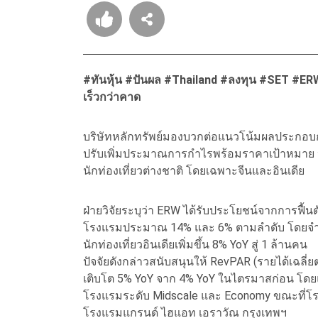
#ทันหุ้น #ปันผล #Thailand #ลงทุน #SET #ERW 
เร็วกว่าคาด
บริษัทหลักทรัพย์มองบวกต่อแนวโน้มผลประกอบกา
ปรับเพิ่มประมาณการกำไรพร้อมราคาเป้าหมาย ห
นักท่องเที่ยวต่างชาติ โดยเฉพาะจีนและอินเดีย
ฝ่ายวิจัยระบุว่า ERW ได้รับประโยชน์จากการฟื้นตั
โรงแรมประมาณ 14% และ 6% ตามลำดับ โดยจำนวนนั
นักท่องเที่ยวอินเดียเพิ่มขึ้น 8% YoY สู่ 1 ล้านคน
ปัจจัยดังกล่าวสนับสนุนให้ RevPAR (รายได้เฉลี
เติบโต 5% YoY จาก 4% YoY ในไตรมาสก่อน โดยแร
โรงแรมระดับ Midscale และ Economy ขณะที่โร
โรงแรมแกรนด์ ไฮแอท เอราวัณ กรุงเทพฯ