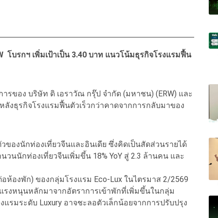
โบรกฯ เพิ่มเป้าเป็น 3.40 บาท แนวโน้มธุรกิจโรงแรมฟื้น
รของ บริษัท ดิ เอราวัณ กรุ๊ป จำกัด (มหาชน) (ERW) และ
ลังธุรกิจโรงแรมฟื้นตัวเร็วกว่าคาดจากการกลับมาของ
วของนักท่องเที่ยวจีนและอินเดีย ซึ่งคิดเป็นสัดส่วนรายได้
กท่องเที่ยวจีนเพิ่มขึ้น 18% YoY สู่ 2.3 ล้านคน และ
่ยต่อห้องพัก) ของกลุ่มโรงแรม Eco-Lux ในไตรมาส 2/2569
งหนุนหลักมาจากอัตราการเข้าพักที่เพิ่มขึ้นในกลุ่ม
งแรมระดับ Luxury อาจชะลอตัวเล็กน้อยจากการปรับปรุง