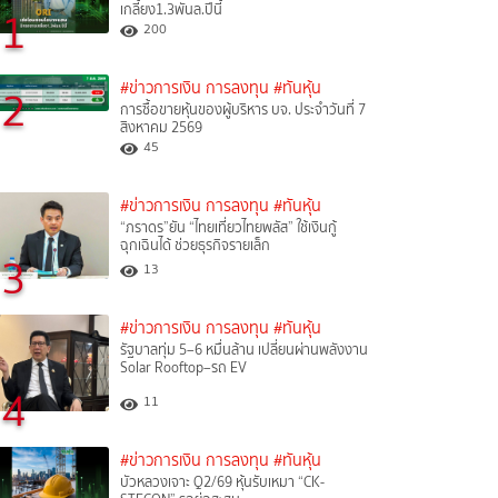
เกลี้ยง1.3พันล.ปีนี้
1
200
#ข่าวการเงิน การลงทุน
#ทันหุ้น
2
การซื้อขายหุ้นของผู้บริหาร บจ. ประจำวันที่ 7
สิงหาคม 2569
45
#ข่าวการเงิน การลงทุน
#ทันหุ้น
“ภราดร”ยัน “ไทยเที่ยวไทยพลัส” ใช้เงินกู้
ฉุกเฉินได้ ช่วยธุรกิจรายเล็ก
3
13
#ข่าวการเงิน การลงทุน
#ทันหุ้น
รัฐบาลทุ่ม 5–6 หมื่นล้าน เปลี่ยนผ่านพลังงาน
Solar Rooftop–รถ EV
4
11
#ข่าวการเงิน การลงทุน
#ทันหุ้น
บัวหลวงเจาะ Q2/69 หุ้นรับเหมา “CK-