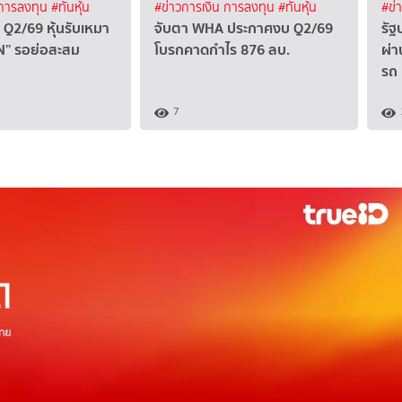
 การลงทุน
#ทันหุ้น
#ข่าวการเงิน การลงทุน
#ทันหุ้น
#ข่
 Q2/69 หุ้นรับเหมา
จับตา WHA ประกาศงบ Q2/69
รัฐ
” รอย่อสะสม
โบรกคาดกำไร 876 ลบ.
ผ่า
รถ
7