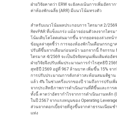
ฝ่ายวิจัยคาดว่า ERW จะยังคงเน้นการเพิ่มอัตรา
ค่าห้องพักเฉลี่ย (ARR) มีแนวโน้มทรงตัว
สำหรับแนวโน้มผลประกอบการ ไตรมาส 2/2569 คาด
RevPAR ที่แข็งแกร่ง แม้อาจอ่อนตัวลงจากไตรมา
โน้มเติบโตโดดเด่นมากขึ้น จากยอดจองล่วงหน้าที่
ข้อมูลล่าสุดชี้ว่า การจองห้องพักในเดือนกรกฎาค
ปรับดีขึ้นจากเดือนก่อนหน้า นอกจากนี้ กิจกร
ไตรมาส 4/2569 จะเป็นปัจจัยหนุนเพิ่มเติมต่ออ
ฝ่ายวิจัยจึงปรับเพิ่มประมาณการกำไรสุทธิปี 2
สุทธิปี 2569 อยู่ที่ 967 ล้านบาท เพิ่มขึ้น 15% จาก
การปรับประมาณการดังกล่าวสะท้อนสมมติฐาน Rev
แล้ว 4% ในช่วงครึ่งแรกของปี รวมถึงการปรับเพิ
จากประสิทธิภาพการดำเนินงานที่ดีขึ้นและการคว
ทั้งนี้ คาดว่าอัตรากำไรจากการดำเนินงานหลัก (Co
ในปี 2567 จากแรงหนุนของ Operating Leverage
ส่วนจากดอกเบี้ยจ่ายที่สูงขึ้นจากค่าธรรมเนียม
แห่ง