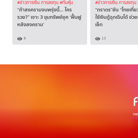
#ข่าวการเงิน การลงทุน
#ทันหุ้น
#ข่าวการเงิน การลงทุน
“ถ้าสงครามจบพรุ่งนี้… ใคร
“ภราดร”ยัน “ไทยเที่
รวย?” เจาะ 3 ขุมทรัพย์ยุค ‘ฟื้นฟู
ใช้เงินกู้ฉุกเฉินได้ ช่
หลังสงคราม’
เล็ก
8
13