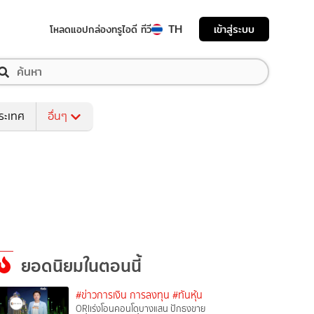
TH
เข้าสู่ระบบ
โหลดแอป
กล่องทรูไอดี ทีวี
ระเทศ
อื่นๆ
ยอดนิยมในตอนนี้
#ข่าวการเงิน การลงทุน
#ทันหุ้น
ORIเร่งโอนคอนโดบางแสน ปักธงขาย