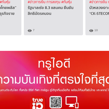
#ทันหุ้น
#ข่าวการเงิน การลงทุน
#ทันหุ้น
#ข่าวการเงิน
ยวไทยพลัส”
รัฐบาลเร่ง 8.3 แสนคน ยืนยัน
บัวหลวงเจาะ
วยธุรกิจราย
สิทธิบัตรคนจน
“CK-STECON
7
10