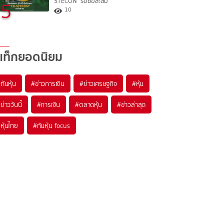
STECON” รอย่อสะสม
5
10
แท็กยอดนิยม
#
ทันหุ้น
#
ข่าวการเงิน
#
ข่าวเศรษฐกิจ
#
หุ้น
#
ข่าววันนี้
#
การเงิน
#
ตลาดหุ้น
#
ข่าวล่าสุด
#
หุ้นไทย
#
ทันหุ้น focus