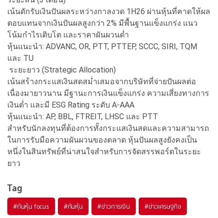
เน้นดักรับเงินปันผลระหว่างกาลงวด 1H26 ผ่านหุ้นที่คาดให้ผล
ตอบแทนจากเงินปันผลสูงกว่า 2% มีพื้นฐานแข็งแกร่ง แนว
โน้มกำไรเติบโต และราคาผันผวนต่ำ
หุ้นแนะนำ: ADVANC, OR, PTT, PTTEP, SCCC, SIRI, TQM
และ TU
ระยะยาว (Strategic Allocation)
เน้นสร้างกระแสเงินสดสม่ำเสมอจากบริษัทที่จ่ายปันผลต่อ
เนื่องมายาวนาน มีฐานะการเงินแข็งแกร่ง ความเสี่ยงทางการ
เงินต่ำ และมี ESG Rating ระดับ A-AAA
หุ้นแนะนำ: AP, BBL, FTREIT, LHSC และ PTT
สำหรับนักลงทุนที่ต้องการทั้งกระแสเงินสดและความสามารถ
ในการรับมือความผันผวนของตลาด หุ้นปันผลสูงยังคงเป็น
หนึ่งในสินทรัพย์ที่น่าสนใจสำหรับการจัดสรรพอร์ตในระยะ
ยาว
Tag
#
ทันหุ้น focus
#
ทันหุ้น
#
ข่าวการเงิน
#
ข่าวเศรษฐกิจ