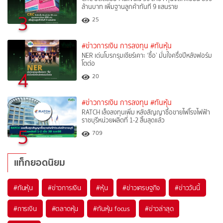
ล้านบาท เพิ่มฐานลูกค้าทันที 9 แสนราย
3
25
#ข่าวการเงิน การลงทุน
#ทันหุ้น
NER เด่นโบรกรุมเชียร์เคาะ ‘ซื้อ’ มั่นใจครึ่งปีหลังฟอร์ม
โตต่อ
4
20
#ข่าวการเงิน การลงทุน
#ทันหุ้น
RATCH เล็งลงทุนเพิ่ม หลังสัญญาซื้อขายไฟโรงไฟฟ้า
ราชบุรีหน่วยผลิตที่ 1-2 สิ้นสุดแล้ว
5
709
แท็กยอดนิยม
#
ทันหุ้น
#
ข่าวการเงิน
#
หุ้น
#
ข่าวเศรษฐกิจ
#
ข่าววันนี้
#
การเงิน
#
ตลาดหุ้น
#
ทันหุ้น focus
#
ข่าวล่าสุด