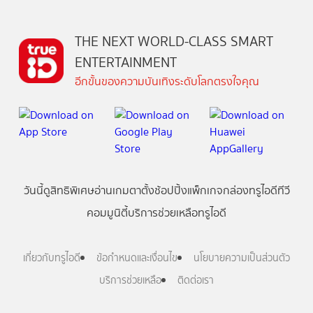
THE NEXT WORLD-CLASS SMART
ENTERTAINMENT
อีกขั้นของความบันเทิงระดับโลกตรงใจคุณ
วันนี้
ดู
สิทธิพิเศษ
อ่าน
เกม
ตาตั้ง
ช้อปปิ้ง
แพ็กเกจ
กล่องทรูไอดีทีวี
คอมมูนิตี้
บริการช่วยเหลือทรูไอดี
เกี่ยวกับทรูไอดี
ข้อกำหนดและเงื่อนไข
นโยบายความเป็นส่วนตัว
บริการช่วยเหลือ
ติดต่อเรา