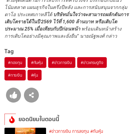
“ด้วยจุดเด่นด้านการให้บริการที่ครบวงจร ประกอบกับแนว
โน้มตลาด แผนธุรกิจในครึ่งปีหลัง และการสนับสนุนจากกลุ่ม
ดาโอ ประเทศเกาหลีใต้
บริษัทมั่นใจว่าจะสามารถผลักดันการ
เติบโตรายได้ในปี
2569
ไว้ที่ 1,600
ล้านบาท หรือเติบโต
ประมาณ 25%
เมื่อเทียบกับปีก่อนหน้า
พร้อมเดินหน้าสร้าง
การเติบโตอย่างมีคุณภาพและยั่งยืน” นายณัฐพงศ์ กล่าว
Tag
#
กองทุน
#
ทันหุ้น
#
ข่าวการเงิน
#
ข่าวเศรษฐกิจ
#
การเงิน
#
หุ้น
ยอดนิยมในตอนนี้
#ข่าวการเงิน การลงทุน
#ทันหุ้น