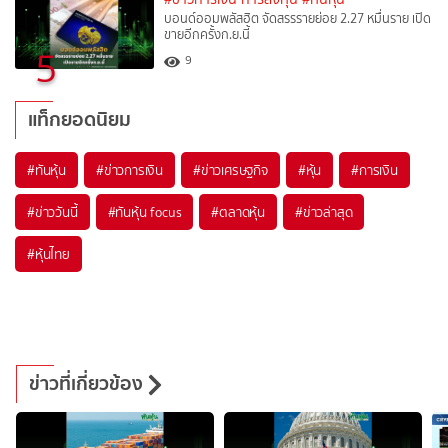
บอนด์ออมพลัสฮิต จัดสรรรายย่อย 2.27 หมื่นราย เปิด
ขายอีกครั้งก.ย.นี้
5
9
แท็กยอดนิยม
#
ทันหุ้น
#
ข่าวการเงิน
#
ข่าวเศรษฐกิจ
#
หุ้น
#
การเงิน
#
ข่าววันนี้
#
ทันหุ้น focus
#
ตลาดหุ้น
#
ข่าวล่าสุด
#
หุ้นไทย
ข่าวที่เกี่ยวข้อง