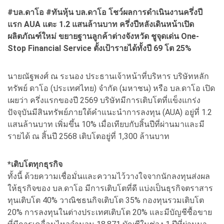
#
บล.ดาโอ #
ทันหุ้น บล.ดาโอ โชว์ผลการดำเนินงานครึ่งปี
แรก AUA
แตะ 1.2
แสนล้านบาท ครึ่งปีหลังเดินหน้าเปิด
ผลิตภัณฑ์ใหม่ ขยายฐานลูกค้าต่างจังหวัด ชูจุดเด่น One-
Stop Financial Service
ตั้งเป้ารายได้ทั้งปี 69
โต 25%
นายณัฐพงศ์ ณ ระนอง ประธานเจ้าหน้าที่บริหาร บริษัทหลัก
ทรัพย์ ดาโอ (ประเทศไทย) จำกัด (มหาชน) หรือ บล.ดาโอ เปิด
เผยว่า ครึ่งแรกของปี 2569 บริษัทมีการเติบโตที่แข็งแกร่ง
ปัจจุบันมีสินทรัพย์ภายใต้คำแนะนำการลงทุน (AUA) อยู่ที่ 1.2
แสนล้านบาท เพิ่มขึ้น 10% เมื่อเทียบกับสิ้นปีที่ผ่านมาและมี
รายได้ ณ สิ้นปี 2568 เติบโตอยู่ที่ 1,300 ล้านบาท
*เติบโตทุกธุรกิจ
ทั้งนี้ ด้วยความเชื่อมั่นและความไว้วางใจจากนักลงทุนส่งผล
ให้ธุรกิจของ บล.ดาโอ มีการเติบโตที่ดี แบ่งเป็นธุรกิจตราสาร
ทุนเติบโต 40% วาณิชธนกิจเติบโต 35% กองทุนรวมเติบโต
20% การลงทุนในต่างประเทศเติบโต 20% และมีบัญชีซื้อขาย