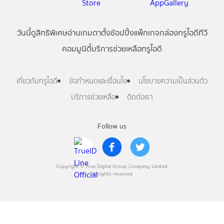
วันนี้
ดู
สิทธิพิเศษ
อ่าน
เกม
ตาตั้ง
ช้อปปิ้ง
แพ็กเกจ
กล่องทรูไอดีทีวี
คอมมูนิตี้
บริการช่วยเหลือทรูไอดี
เกี่ยวกับทรูไอดี
ข้อกำหนดและเงื่อนไข
นโยบายความเป็นส่วนตัว
บริการช่วยเหลือ
ติดต่อเรา
Follow us
Copyright © True Digital Group Company Limited.
All rights reserved