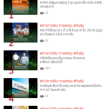
AURA เตรียมขายหุ้นกู้ 2 ชุด ชูดอกเบี้ย 4.60-4.90%
ปลายส.ค.นี้
1
15
#ข่าวการเงิน การลงทุน
#ทันหุ้น
AAI กำไรไตรมาส 2 ที่ 178 ล้านบาท โต 29.5% QoQ
เคาะปันผล 0.1416 บาท/หุ้น
2
13
#ข่าวการเงิน การลงทุน
#ทันหุ้น
ORIเร่งโอนคอนโดบางแสน ปักธงขาย
เกลี้ยง1.3พันล.ปีนี้
3
167
#ข่าวการเงิน การลงทุน
#ทันหุ้น
SoftBank ฟันกำไร Intel มหาศาล! พยุงพอร์ตโตเกิน
คาด แม้ OpenAI แผ่ว
4
11
#ข่าวการเงิน การลงทุน
#ทันหุ้น