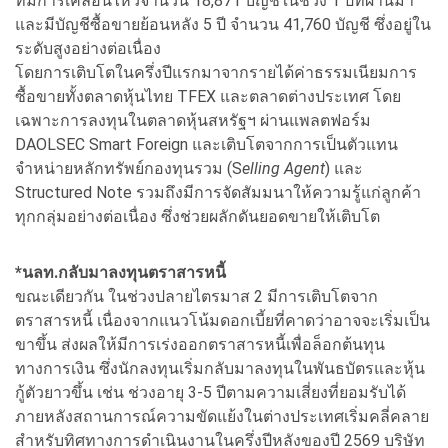
ที่มีการเคลื่อนไหวจำนวน 18,871 บัญชีในช่วง 1 ปีที่ผ่านมา
และมีบัญชีซื้อขายย้อนหลัง 5 ปี จำนวน 41,760 บัญชี ซึ่งอยู่ใน
ระดับสูงอย่างต่อเนื่อง
โดยการเติบโตในครึ่งปีแรกมาจากรายได้ค่าธรรมเนียมการ
ซื้อขายทั้งตลาดหุ้นไทย TFEX และตลาดต่างประเทศ โดย
เฉพาะการลงทุนในตลาดหุ้นสหรัฐฯ ผ่านแพลตฟอร์ม
DAOLSEC Smart Foreign และเติบโตจากการเป็นตัวแทน
จำหน่ายหลักทรัพย์กองทุนรวม (S
elling Agent
) และ
Structured Note รวมถึงมีการจัดสัมมนาให้ความรู้แก่ลูกค้า
ทุกกลุ่มอย่างต่อเนื่อง ซึ่งช่วยผลักดันยอดขายให้เติบโต
*นลท.กลับมาลงทุนตราสารหนี้
ขณะเดียวกัน ในช่วงปลายไตรมาส 2 มีการเติบโตจาก
ตราสารหนี้ เนื่องจากแนวโน้มดอกเบี้ยที่คาดว่าอาจจะเริ่มเป็น
ขาขึ้น ส่งผลให้มีการเร่งออกตราสารหนี้เพื่อล็อกต้นทุน
ทางการเงิน ซึ่งนักลงทุนเริ่มกลับมาลงทุนในพันธบัตรและหุ้น
กู้ตัวยาวขึ้น เช่น ช่วงอายุ 3-5 ปีตามความเสี่ยงที่ยอมรับได้
ภายหลังสถานการณ์ความขัดแย้งในต่างประเทศเริ่มคลี่คลาย
สำหรับทิศทางการดำเนินงานในครึ่งปีหลังของปี 2569 บริษัท