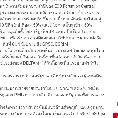
เสวนาในงานสัมมนาประจำปีของ ECB Forum on Central
ฐกิจและผลกระทบจากนวัตกรรม สิ่งที่จับตา คือ จะมีการ
 เพราะเฟด พร้อมปรับขึ้นดอกเบี้ยหากเงินเฟ้อยังไม่ลดสู่
 ปีดีดใกล้เคียง 4.50% และมีโอกาสฟื้นสู่เป้า 4.60%
เงิน หนุนติดตั้งโซลาร์รูฟท็อป 4 แสนครัวเรือน โดยช่วย
rvice เพื่อเร่งการอนุมัติและลดค่าไฟประชาชน บวกต่อธีม
 เด่นที่ GUNKUL รวมถึง GPSC, BGRIM
ทำงบวกได้เช่นเดียวกับตลาดหุ้นต่างประเทศ โดยตลาดหุ้นไทย
างไรก็ตามก็ดีมองว่าวันนี้ขาขึ้นค่อนข้างจำกัด เนื่องจาก
่ใช่แรงส่งของ DELTA ทำให้วันนี้อาจเห็นแรงขายทำกำไร
ารเจรจาระหว่างสหรัฐฯ และอิหร่าน หลังคณะผู้แทนเดิน
.งบประมาณรายจ่ายประจำปีงบประมาณ พ.ศ.2570 วงเงิน
ัฐ และ PMI ภาคการผลิต มิ.ย. ของสหรัฐ รวมทั้งการแสดง
างอิงทางบวก ปรับตัวขึ้นมีแนวต้านสำคัญที่ 1,600 จุด ผ่าน
หว่างวันหากย่อตัวลงให้เน้นยืนที่แนวรับ 1,590/1,580 จุด