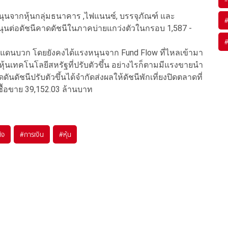
งหนุนจากหุ้นกลุ่มธนาคาร ,ไฟแนนซ์, บรรจุภัณฑ์ และ
ัยหนุนต่อดัชนีคาดดัชนีในภาคบ่ายแกว่งตัวในกรอบ 1,587 -
นแดนบวก โดยยังคงได้แรงหนุนจาก Fund Flow ที่ไหลเข้ามา
ุ้นเทคโนโลยีสหรัฐที่ปรับตัวขึ้น อย่างไรก็ตามมีแรงขายนำ
ันดัชนีปรับตัวขึ้นได้จำกัดส่งผลให้ดัชนีพักเที่ยงปิดตลาดที่
รซื้อขาย 39,152.03 ล้านบาท
ิจ
#
การเงิน
#
หุ้น