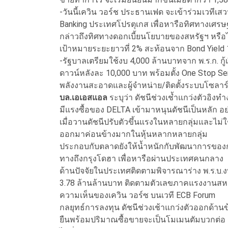
-วันนี้เควิน วอร์ช ประธานเฟด จะเข้าร่วมเวที
Banking ประเทศโปรตุเกส เพื่อหารือทิศทางเศรษ
กล่าวถึงทิศทางดอกเบี้ยนโยบายของสหรัฐฯ หรือไม่
เป้าหมายระยะยาวที่ 2% สะท้อนจาก Bond Yield 10
-รัฐบาลเตรียมใช้งบ 4,000 ล้านบาทจาก พ.ร.ก. กู้
ดาวน์หลังละ 10,000 บาท พร้อมตั้ง One Stop Se
พลังงานสะอาดและผู้จำหน่าย/ติดตั้งระบบโซลาร์
บล.เอเอสแอล
ระบุว่า ดัชนีช่วงเช้ำแกว่งตัวอิง
มีแรงซื้อของ DELTA เข้ามาหนุนดัชนีเป็นหลัก อย่
เมื่อวานดัชนีปรับตัวขึ้นแรงในหลายกลุ่มและไม
ออกมาค่อนข้างมากในหุ้นหลากหลายกลุ่ม
ประกอบกับตลาดยังให้น้ำหนักกับพัฒนาการของก
ทางถึงกรุงโดฮา เพื่อหารือผ่านประเทศคนกลาง
ด้านปัจจัยในประเทศติดตามพิจารณาร่าง พ.ร.บ
3.78 ล้านล้านบาท ติดตามตัวเลขภาคแรงงานสหร
ความเห็นของเควิน วอร์ซ บนเวที ECB Forum
กลยุทธ์การลงทุน ดัชนีช่วงเช้าแกว่งตัวออกด้านข้
ยืนพร้อมปริมาณซื้อขายจะเป็นโมเมนตัมบวกต่อ ระ