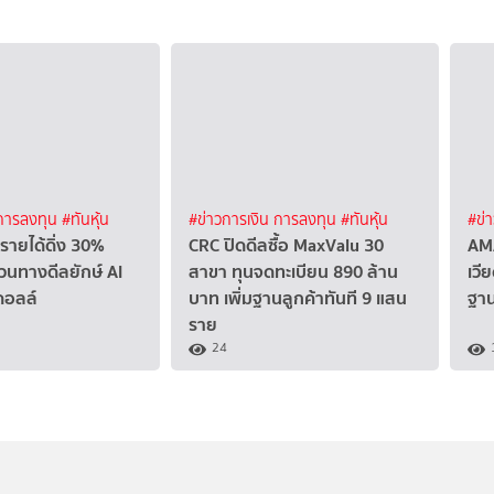
 การลงทุน
#ทันหุ้น
#ข่าวการเงิน การลงทุน
#ทันหุ้น
#ข่
รายได้ดิ่ง 30%
CRC ปิดดีลซื้อ MaxValu 30
AMA
วนทางดีลยักษ์ AI
สาขา ทุนจดทะเบียน 890 ล้าน
เวี
ดอลล์
บาท เพิ่มฐานลูกค้าทันที 9 แสน
ฐา
ราย
24