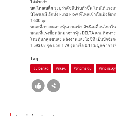
ไม่ต่ำกว่า
บล.โกลเบล็ก
ระบุว่าดัชนีปรับตัวขึ้น โดยได้แร
ปิโตรเคมี อีกทั้ง Fund Flow ที่ไหลเข้าเป็นปัจจ
1,600 จุด
ขณะที่ภาวะตลาดหุ้นภาคเช้า ดัชนีเคลื่อนไหวใ
ขณะที่แรงซื้อหลักมาจากหุ้น DELTA ตามทิศทางห
โดยหุ้นกลุ่มขนส่ง พลังงานและไอซีที เป็นปัจจัยกดด
1,593.03 จุด บวก 1.79 จุด หรือ 0.11% มูลค่ากา
Tag
#
ข่าวล่าสุด
#
ทันหุ้น
#
ข่าวการเงิน
#
ข่าวเศรษฐก