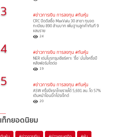
3
#ข่าวการเงิน การลงทุน
#ทันหุ้น
CRC ปิดดีลซื้อ MaxValu 30 สาขา ทุนจด
ทะเบียน 890 ล้านบาท เพิ่มฐานลูกค้าทันที 9
แสนราย
24
4
#ข่าวการเงิน การลงทุน
#ทันหุ้น
NER เด่นโบรกรุมเชียร์เคาะ ‘ซื้อ’ มั่นใจครึ่งปี
หลังฟอร์มโตต่อ
19
5
#ข่าวการเงิน การลงทุน
#ทันหุ้น
ASW ครึ่งปีแรกโกยรายได้ 5,691 ลบ. โต 57%
เดินหน้าโอนบิ๊กโปรเจ็กต์
20
แท็กยอดนิยม
#
ทันหุ้น
#
ข่าวการเงิน
#
ข่าวเศรษฐกิจ
#
หุ้น