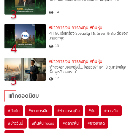
3
14
#ข่าวการเงิน การลงทุน
#ทันหุ้น
PTTGC เร่งเครื่อง Specialty และ Green & Bio ต่อยอด
มาบตาพุด
4
13
#ข่าวการเงิน การลงทุน
#ทันหุ้น
“ถ้าสงครามจบพรุ่งนี้… ใครรวย?” เจาะ 3 ขุมทรัพย์ยุค
‘ฟื้นฟูหลังสงคราม’
5
12
แท็กยอดนิยม
#
ทันหุ้น
#
ข่าวการเงิน
#
ข่าวเศรษฐกิจ
#
หุ้น
#
การเงิน
#
ข่าววันนี้
#
ทันหุ้น focus
#
ตลาดหุ้น
#
ข่าวล่าสุด