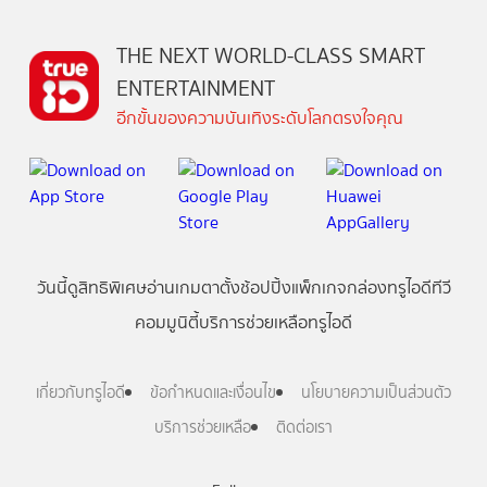
THE NEXT WORLD-CLASS SMART
ENTERTAINMENT
อีกขั้นของความบันเทิงระดับโลกตรงใจคุณ
วันนี้
ดู
สิทธิพิเศษ
อ่าน
เกม
ตาตั้ง
ช้อปปิ้ง
แพ็กเกจ
กล่องทรูไอดีทีวี
คอมมูนิตี้
บริการช่วยเหลือทรูไอดี
เกี่ยวกับทรูไอดี
ข้อกำหนดและเงื่อนไข
นโยบายความเป็นส่วนตัว
บริการช่วยเหลือ
ติดต่อเรา