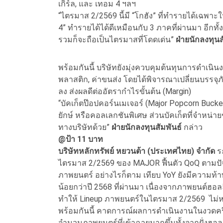
เกิร์ล, และ เทอม 4 ฯลฯ
“ไตรมาส 2/2569 นี้มี “โกฮัง” ที่ทำรายได้เฉพา
4” ทำรายได้ได้ดีเหมือนกับ 3 ภาคที่ผ่านมา อีกท
รวมก็จะถือเป็นไตรมาสที่โดดเด่น”
ฝ่ายนักลงทุนส
พร้อมกันนี้ บริษัทยังมุ่งควบคุมต้นทุนการดำเนิ
พลาสติก, ค่าขนส่ง โดยได้พิจารณาเปลี่ยนบรรจุภ
ลง ส่งผลดีต่ออัตรากำไรขั้นต้น (Margin)
“บัคเก็ตป๊อปคอร์นเมเจอร์ (Major Popcorn Buck
ยักษ์ หรือคอลเลกชันพิเศษ ส่วนบัคเก็ตที่จำหน่าย
ทางบริษัทด้วย”
ฝ่ายนักลงทุนสัมพันธ์
กล่าว
@ป้า 11 บาท
บริษัทหลักทรัพย์ หยวนต้า (ประเทศไทย) จำกัด
ร
ไตรมาส 2/2569 ของ MAJOR ฟื้นตัว QoQ ตามปัจจัย
ภาพยนตร์ อย่างไรก็ตาม เทียบ YoY ยังมีความท
น้อยกว่าปี 2568 ที่ผ่านมา เนื่องจากภาพยนต์ฮอ
ทำให้ Lineup ภาพยนตร์ในไตรมาส 2/2569 ไม่
พร้อมกันนี้ คาดการณ์ผลการดำเนินงานในงวดครึ่
จำนวนภาพยนตร์ที่เข้าฉายมากขึ้นทั้งจากฝั่งฮอลล