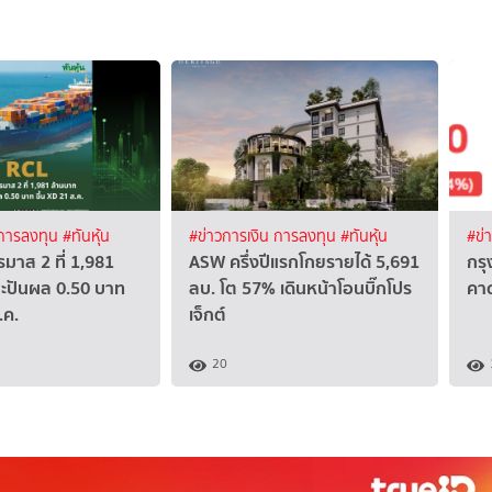
 การลงทุน
#ทันหุ้น
#ข่าวการเงิน การลงทุน
#ทันหุ้น
#ข่
มาส 2 ที่ 1,981
ASW ครึ่งปีแรกโกยรายได้ 5,691
กรุ
าะปันผล 0.50 บาท
ลบ. โต 57% เดินหน้าโอนบิ๊กโปร
คาด
.ค.
เจ็กต์
20