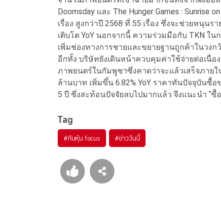
Doomsday และ The Hunger Games : Sunrise o
เรื่อง สูงกว่าปี 2568 ที่ 55 เรื่อง ซึ่งจะช่วย
เติบโต YoY นอกจากนี้ ความร่วมมือกับ TKN ใ
เพิ่มช่องทางการชายและขยายฐานถูกค้าในวงกว้
อีกทั้ง บริษัทยังเดินหน้าควบคุมค่าใช้จ่ายต่อเ
ภาพยนตร์ในกัมพูชาซึ่งคาดว่าจะแล้วเสร็จภายในป
ล้านบาท เพิ่มขึ้น 6.82% YoY ราคาทันปัจจุบันซื้อ
5 ปี ซึ่งสะท้อนปัจจัยลบไปมากแล้ว จึงแนะนำ “ซื
Tag
#
ทันหุ้น focus
#
ข่าววันนี้