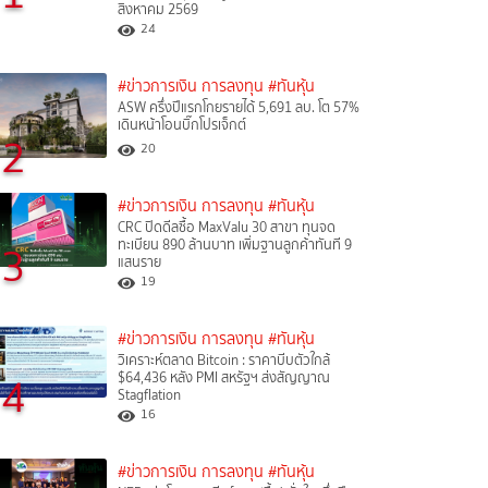
สิงหาคม 2569
24
#ข่าวการเงิน การลงทุน
#ทันหุ้น
ASW ครึ่งปีแรกโกยรายได้ 5,691 ลบ. โต 57%
เดินหน้าโอนบิ๊กโปรเจ็กต์
2
20
#ข่าวการเงิน การลงทุน
#ทันหุ้น
CRC ปิดดีลซื้อ MaxValu 30 สาขา ทุนจด
ทะเบียน 890 ล้านบาท เพิ่มฐานลูกค้าทันที 9
3
แสนราย
19
#ข่าวการเงิน การลงทุน
#ทันหุ้น
วิเคราะห์ตลาด Bitcoin : ราคาบีบตัวใกล้
4
$64,436 หลัง PMI สหรัฐฯ ส่งสัญญาณ
Stagflation
16
#ข่าวการเงิน การลงทุน
#ทันหุ้น