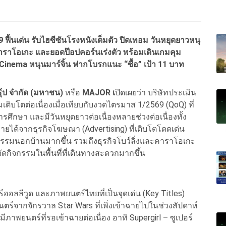
้นเด่น รับไฮซีซันโรงหนังเต็มตัว ปิดเทอม วันหยุดยาวหนุ
าราโอเกะ และยอดป๊อปคอร์นเร่งตัว พร้อมเดินเกมคุม
 Cinema หนุนมาร์จิ้น ฟากโบรกแนะ “ซื้อ” เป้า 11 บาท
กรุ้ป จำกัด (มหาชน)
หรือ
MAJOR เ
ปิดเผยว่า บริษัทประเมิน
บโตต่อเนื่องเมื่อเทียบกับงวดไตรมาส 1/2569 (QoQ) ที่
รศึกษา และมีวันหยุดยาวต่อเนื่องหลายช่วงต่อเนื่องทั้ง
ยได้จากธุรกิจโฆษณา (Advertising) ที่เติบโตโดดเด่น
กรรมนอกบ้านมากขึ้น รวมถึงธุรกิจโบว์ลิ่งและคาราโอเกะ
จัดกิจกรรมในพื้นที่ที่เดินทางสะดวกมากขึ้น
ฮอลลีวูด และภาพยนตร์ไทยที่เป็นจุดเด่น (Key Titles)
ตร์จากจักรวาล Star Wars ที่เพิ่งเข้าฉายไปในช่วงสัปดาห์
ังมีภาพยนตร์ที่รอเข้าฉายต่อเนื่อง อาทิ Supergirl – ซูเปอร์