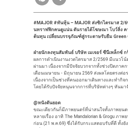
#MAJOR #ทันหุ้น – MAJOR ส่งซิกไตรมาส 2/69 ฟื
นทราฟฟิกคนดูแน่น ดันรายได้โฆษณา โบว์ลิ่ง ค
ต้นทุน เปลี่ยนบรรจุภัณฑ์สู่กระดาษรับธีม Green
ฝ่ายนักลงทุนสัมพันธ์ บริษัท เมเจอร์ ซีนีเพล็กซ์ 
ผลการดำเนินงานงวดไตรมาส 2/2569 มีแนวโน้มเติ
ผ่านมา เนื่องจากมีปัจจัยบวกจากทั้งช่วงปิดภาคกา
เดือนเมษายน - มิถุนายน 2569 ส่งผลโดยตรงต่อรา
เนื่องจากเป็นช่วงที่คนออกมาเดินทางและทำกิจ
โดยได้รับปัจจัยหนุนจากการที่บริษัทต่างๆ หันมา
@หนังดันยอด
ขณะเดียวกันก็มีภาพยนตร์ที่น่าสนใจทั้งภาพยนตร์
หลายเรื่อง อาทิ The Mandalorian & Grogu ภาพยน
ก่อน (21 พ.ค.69) ซึ่งได้รับกระแสตอบรับที่ดี ทั้งย