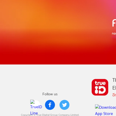
T
E
Follow us
อ
Copyright © True Digital Group Company Limited.