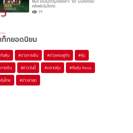
NER เด่นโบรกรุมเชียร์เคาะ ‘ซื้อ’ มั่นใจครึ่งปี
หลังฟอร์มโตต่อ
5
16
แท็กยอดนิยม
#
ทันหุ้น
#
ข่าวการเงิน
#
ข่าวเศรษฐกิจ
#
หุ้น
#
การเงิน
#
ข่าววันนี้
#
ตลาดหุ้น
#
ทันหุ้น focus
#
หุ้นไทย
#
ข่าวล่าสุด