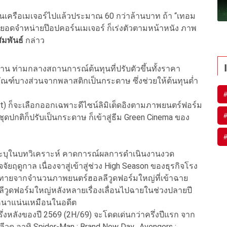
ะในเครือเมเจอร์ไปแล้วประมาณ 60 กว่าล้านบาท ถ้า “เทอม
ั้งยอดจำหน่ายป๊อปคอร์นเมเจอร์ ก็เร่งตัวตามหน้าหนัง ภาพ
ัมพันธ์
กล่าว
นงาน ท่ามกลางสถานการณ์ต้นทุนที่ปรับตัวขึ้นทั้งราคา
ัณฑ์บางส่วนจากพลาสติกเป็นกระดาษ ซึ่งช่วยให้ต้นทุนต่ำ
et) ก็จะเลือกออกเฉพาะดีไซน์ลิมิเต็ดอิงตามภาพยนตร์ฟอร์ม
ชุดปกติก็ปรับเป็นกระดาษ ก็เข้าสู่ธีม Green Cinema ของ
ะบุในบทวิเคราะห์ คาดการณ์ผลการดำเนินงานงวด
ฤดูกาล เนื่องจาสู่เข้าสู่ช่วง High Season ของธุรกิจโรง
้าทายจากจำนวนภาพยนตร์ฮอลลีวูดฟอร์มใหญ่ที่เข้าฉาย
ลลีวูดฟอร์มใหญ่หลังหลายเรื่องเลื่อนไปฉายในช่วงปลายปี
หนาแน่นเหมือนในอดีต
งหลังของปี 2569 (2H/69) จะโดดเด่นกว่าครึ่งปีแรก จาก
ีวูด อาทิ Spider-Man : Brand New Day, Avengers :