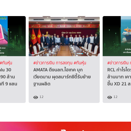
#ทันหุ้น
#ข่าวการเงิน การลงทุน
#ทันหุ้น
#ข่าวการเงิน
alu 30
AMATA ดึงนลท.ไฮเทค บุก
RCL กำไรไตร
90 ล้าน
เวียดนาม ผุดสมาร์ทซิตี้รับย้าย
ล้านบาท เค
นที 9 แสน
ฐานผลิต
ขึ้น XD 21 ส
12
12