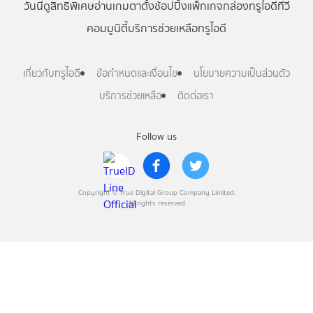
วันนี้
ดู
สิทธิพิเศษ
อ่าน
เกม
ตาตั้ง
ช้อปปิ้ง
แพ็กเกจ
กล่องทรูไอดีทีวี
คอมมูนิตี้
บริการช่วยเหลือทรูไอดี
เกี่ยวกับทรูไอดี
ข้อกำหนดและเงื่อนไข
นโยบายความเป็นส่วนตัว
บริการช่วยเหลือ
ติดต่อเรา
Follow us
Copyright © True Digital Group Company Limited.
All rights reserved