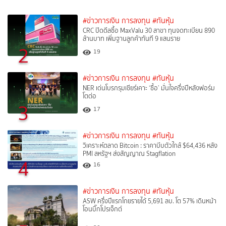
#ข่าวการเงิน การลงทุน
#ทันหุ้น
CRC ปิดดีลซื้อ MaxValu 30 สาขา ทุนจดทะเบียน 890
ล้านบาท เพิ่มฐานลูกค้าทันที 9 แสนราย
2
19
#ข่าวการเงิน การลงทุน
#ทันหุ้น
NER เด่นโบรกรุมเชียร์เคาะ ‘ซื้อ’ มั่นใจครึ่งปีหลังฟอร์ม
โตต่อ
3
17
#ข่าวการเงิน การลงทุน
#ทันหุ้น
วิเคราะห์ตลาด Bitcoin : ราคาบีบตัวใกล้ $64,436 หลัง
PMI สหรัฐฯ ส่งสัญญาณ Stagflation
4
16
#ข่าวการเงิน การลงทุน
#ทันหุ้น
ASW ครึ่งปีแรกโกยรายได้ 5,691 ลบ. โต 57% เดินหน้า
โอนบิ๊กโปรเจ็กต์