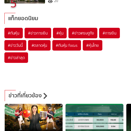
5
20
แท็กยอดนิยม
#
ทันหุ้น
#
ข่าวการเงิน
#
หุ้น
#
ข่าวเศรษฐกิจ
#
การเงิน
#
ข่าววันนี้
#
ตลาดหุ้น
#
ทันหุ้น focus
#
หุ้นไทย
#
ข่าวล่าสุด
ข่าวที่เกี่ยวข้อง