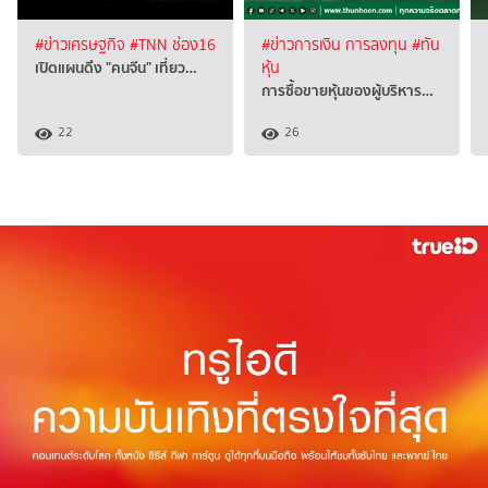
#ข่าวเศรษฐกิจ
#TNN ช่อง16
#ข่าวการเงิน การลงทุน
#ทัน
เปิดแผนดึง "คนจีน" เที่ยว…
หุ้น
การซื้อขายหุ้นของผู้บริหาร…
22
26