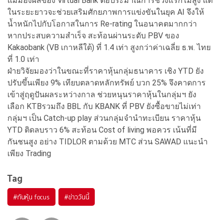
แม้มองผลของ Virtual Bank ต่อประมาณการช่วงแรกไม่สูง แต่
ในระยะยาวจะช่วยเสริมศักยภาพการแข่งขันในยุค AI จึงให้
น้ำหนักไปกับโอกาสในการ Re-rating ในอนาคตมากกว่า
หากประสบความสำเร็จ สะท้อนผ่านระดับ PBV ของ
Kakaobank (VB เกาหลีใต้) ที่ 1.4 เท่า สูงกว่าค่าเฉลี่ย ธ.พ. ไทย
ที่ 1.0 เท่า
ฝ่ายวิจัยมองว่าในขณะที่ราคาหุ้นกลุ่มธนาคาร เชิง YTD ยัง
ปรับขึ้นเพียง 9% เทียบตลาดหลักทรัพย์ บวก 25% จึงคาดการ
เข้าสู่ฤดูปันผลระหว่างกาล ช่วยหนุนราคาหุ้นในกลุ่มฯ ยัง
เลือก KTBรวมถึง BBL กับ KBANK ที่ PBV ยังซื้อขายไม่เท่า
กลุ่มฯ เป็น Catch-up play ส่วนกลุ่มจำนำทะเบียน ราคาหุ้น
YTD ติดลบราว 6% สะท้อน Cost of living พอควร เน้นที่มี
กันชนสูง อย่าง TIDLOR ตามด้วย MTC ส่วน SAWAD แนะนำ
เพียง Trading
Tag
#
ทันหุ้น focus
#
ข่าววันนี้