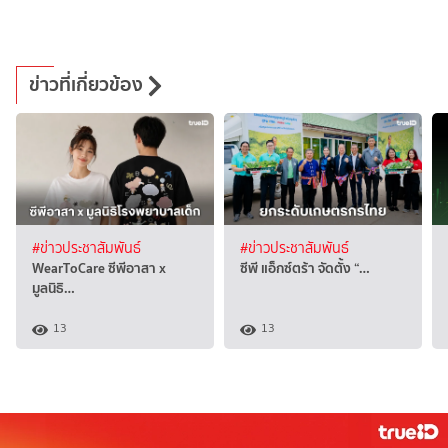
ข่าวที่เกี่ยวข้อง
#ข่าวประชาสัมพันธ์
#ข่าวประชาสัมพันธ์
WearToCare ซีพีอาสา x
ซีพี แอ็กซ์ตร้า จัดตั้ง “…
มูลนิธิ…
13
13