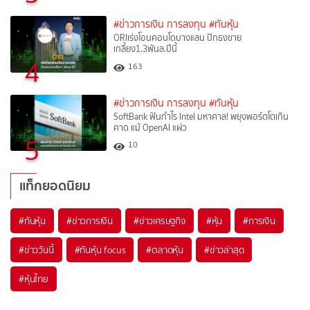
#ข่าวการเงิน การลงทุน
#ทันหุ้น
ORIเร่งโอนคอนโดบางแสน ปักธงขาย
เกลี้ยง1.3พันล.ปีนี้
4
163
#ข่าวการเงิน การลงทุน
#ทันหุ้น
SoftBank ฟันกำไร Intel มหาศาล! พยุงพอร์ตโตเกิน
คาด แม้ OpenAI แผ่ว
5
10
แท็กยอดนิยม
#
ทันหุ้น
#
ข่าวการเงิน
#
ข่าวเศรษฐกิจ
#
หุ้น
#
การเงิน
#
ข่าววันนี้
#
ทันหุ้น focus
#
ตลาดหุ้น
#
ข่าวล่าสุด
#
หุ้นไทย