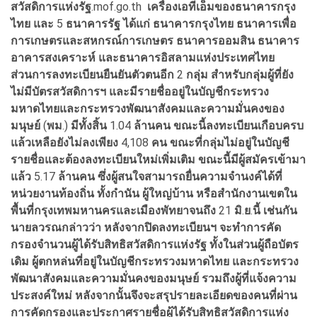
สวัสดิการแห่งรัฐ
.mof.go.th
เครื่องเอทีเอ็มของธนาคารกรุง
ไทย
และ
5
ธนาคารรัฐ
ได้แก่
ธนาคารกรุงไทย
ธนาคารเพื่อ
การเกษตรและสหกรณ์การเกษตร
ธนาคารออมสิน
ธนาคาร
อาคารสงเคราะห์
และธนาคารอิสลามแห่งประเทศไทย
ส่วนการลงทะเบียนยืนยันตัวตนอีก
2
กลุ่ม
สำหรับกลุ่มผู้ที่ยัง
ไม่มีบัตรสวัสดิการฯ
และมีรายชื่ออยู่ในบัญชีกระทรวง
มหาดไทยและกระทรวงพัฒนาสังคมและความมั่นคงของ
มนุษย์
(
พม
.)
มีทั้งสิ้น
1.04
ล้านคน
ขณะนี้ลงทะเบียนเกือบครบ
แล้วเหลือยังไม่ลงเพียง
4,108
คน
ขณะที่กลุ่มไม่อยู่ในบัญชี
รายชื่อและต้องลงทะเบียนใหม่เพิ่มเติม
ขณะนี้มีผู้สมัครเข้ามา
แล้ว
5.17
ล้านคน
ซึ่งผู้สนใจสามารถยื่นความจำนงค์ได้ที่
หน่วยงานท้องถิ่น
ทั้งกำนัน
ผู้ใหญ่บ้าน
หรือสำนักงานเขตใน
พื้นที่กรุงเทพมหานครและเมืองพัทยาจนถึง
21
มิ
.
ย
.
นี้
เช่นกัน
นายลวรณกล่าวว่า
หลังจากปิดลงทะเบียนฯ
จะทำการคัด
กรองจำนวนผู้ได้รับสิทธิสวัสดิการแห่งรัฐ
ทั้งในส่วนผู้ถือบัตร
เดิม
ผู้ตกหล่นที่อยู่ในบัญชีกระทรวงมหาดไทย
และกระทรวง
พัฒนาสังคมและความมั่นคงของมนุษย์
รวมถึงผู้ที่แจ้งความ
ประสงค์ใหม่
หลังจากนั้นจึงจะสรุปรายละเอียดของคนที่ผ่าน
การคัดกรอง
และประกาศรายชื่อผู้ได้รับสิทธิสวัสดิการแห่ง