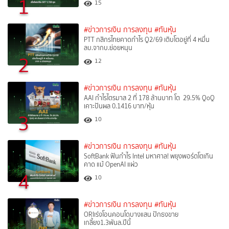
1
15
#ข่าวการเงิน การลงทุน
#ทันหุ้น
PTT กสิกรไทยคาดกำไร Q2/69 เติบโตอยู่ที่ 4 หมื่น
ลบ.จากบ.ย่อยหนุน
2
12
#ข่าวการเงิน การลงทุน
#ทันหุ้น
AAI กำไรไตรมาส 2 ที่ 178 ล้านบาท โต 29.5% QoQ
เคาะปันผล 0.1416 บาท/หุ้น
3
10
#ข่าวการเงิน การลงทุน
#ทันหุ้น
SoftBank ฟันกำไร Intel มหาศาล! พยุงพอร์ตโตเกิน
คาด แม้ OpenAI แผ่ว
4
10
#ข่าวการเงิน การลงทุน
#ทันหุ้น
ORIเร่งโอนคอนโดบางแสน ปักธงขาย
เกลี้ยง1.3พันล.ปีนี้