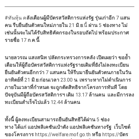
#ทันหุ้น ค
ลังเตือนผู้มีบัตรสวัสดิการแห่งรัฐ
รุ่นเก่าอีก
7
แสน
คน
รีบยืนยันตัวตนใหม่ภายใน
21
มิ
.
ย
.นี้
ผ่าน
5
ช่องทาง
ไม่
เช่นนั้นจะไม่ได้รับสิทธิคัดกรองในรอบถัดไป
พร้อมประกาศ
รายชื่อ
17
ก
.
ค
.
นี้
นายลวรณ
แสงสนิท
ปลัดกระทรวงการคลัง
เปิดเผยว่า
ขอย้ำ
เตือนให้ผู้ถือบัตรสวัสดิการแห่งรัฐรายเดิม
ที่ยังไม่ลงทะเบียน
ยืนยันตัวตนอีกกว่า
7
แสนคน
ให้รีบมายืนยันตัวตนภายในวัน
อาทิตย์ที่
21
มิ
.
ย
.
ก่อนเวลา
23.00
น
.
เพราะหากไม่ดำเนินการ
ภายในเวลาที่กำหนด
จะถูกตัดสิทธิจากโครงการทันที
โดย
ปัจจุบันมีผู้ถือบัตรสวัสดิการฯ
เดิม
13.17
ล้านคน
และมีการลง
ทะเบียนสำเร็จไปแล้ว
12.44
ล้านคน
ทั้งนี้
ผู้ลงทะเบียนสามารถยืนยันสิทธิได้ผ่าน
5
ช่อง
ทาง
ได้แก่
แอปพลิเคชันเป๋าตัง
แอปพลิเคชันทางรัฐ
เว็บไซต์
ของโครงการ
https://welfare.mof.go.th
หรือ
https://
บัตร