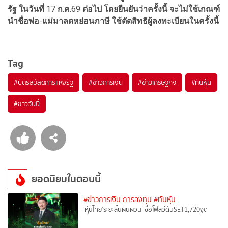
รัฐ
ในวันที่
17
ก
.
ค
.69
ต่อไป
โดยยืนยันว่าครั้งนี้
จะไม่ใช้เกณฑ์
นำชื่อพ่อ
-
แม่มาลดหย่อนภาษี
ใช้ตัดสิทธิผู้ลงทะเบียนในครั้งนี้
Tag
#
บัตรสวัสดิการแห่งรัฐ
#
ข่าวการเงิน
#
ข่าวเศรษฐกิจ
#
ทันหุ้น
#
ข่าววันนี้
ยอดนิยมในตอนนี้
#ข่าวการเงิน การลงทุน
#ทันหุ้น
‘หุ้นไทย’ระยะสั้นผันผวน เชื่อโฟลว์ดันSET1,720จุด