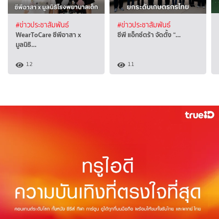
#ข่าวประชาสัมพันธ์
#ข่าวประชาสัมพันธ์
WearToCare ซีพีอาสา x
ซีพี แอ็กซ์ตร้า จัดตั้ง “…
มูลนิธิ…
12
11