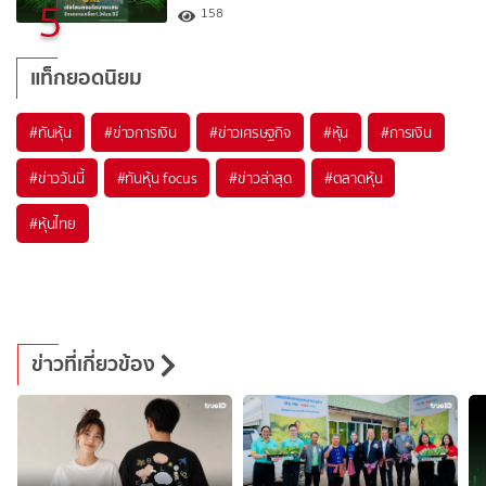
5
158
แท็กยอดนิยม
#
ทันหุ้น
#
ข่าวการเงิน
#
ข่าวเศรษฐกิจ
#
หุ้น
#
การเงิน
#
ข่าววันนี้
#
ทันหุ้น focus
#
ข่าวล่าสุด
#
ตลาดหุ้น
#
หุ้นไทย
ข่าวที่เกี่ยวข้อง