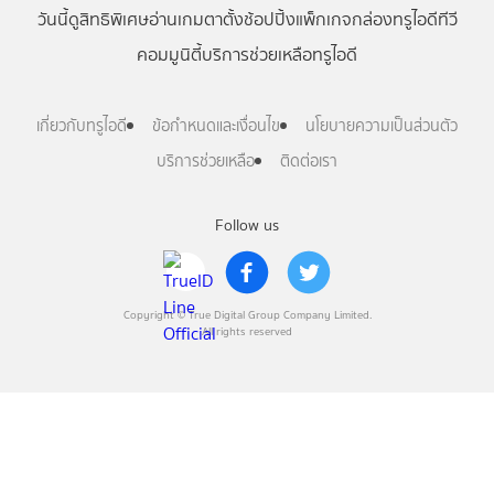
วันนี้
ดู
สิทธิพิเศษ
อ่าน
เกม
ตาตั้ง
ช้อปปิ้ง
แพ็กเกจ
กล่องทรูไอดีทีวี
คอมมูนิตี้
บริการช่วยเหลือทรูไอดี
เกี่ยวกับทรูไอดี
ข้อกำหนดและเงื่อนไข
นโยบายความเป็นส่วนตัว
บริการช่วยเหลือ
ติดต่อเรา
Follow us
Copyright © True Digital Group Company Limited.
All rights reserved