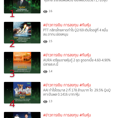
‘หุ้นไทย’ระยะสั้นผันผวน เชื่อโฟลว์ดันSET1,720จุด
1
16
#ข่าวการเงิน การลงทุน
#ทันหุ้น
PTT กสิกรไทยคาดกำไร Q2/69 เติบโตอยู่ที่ 4 หมื่น
ลบ.จากบ.ย่อยหนุน
2
15
#ข่าวการเงิน การลงทุน
#ทันหุ้น
AURA เตรียมขายหุ้นกู้ 2 ชุด ชูดอกเบี้ย 4.60-4.90%
ปลายส.ค.นี้
3
14
#ข่าวการเงิน การลงทุน
#ทันหุ้น
AAI กำไรไตรมาส 2 ที่ 178 ล้านบาท โต 29.5% QoQ
เคาะปันผล 0.1416 บาท/หุ้น
4
13
#ข่าวการเงิน การลงทุน
#ทันหุ้น