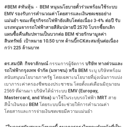
#BEM #
ทันหุ้น -
BEM
หนุนนโยบายตั๋วร่วมพร้อมใช้ระบบ
EMV
รองรับการคำนวณค่าโดยสารและเงินชดเชยอย่าง
แม่นยำ ขณะที่ธุรกิจรถไฟฟ้ายังเติบโตต่อเนื่อง 3-4% ต่อปี รับ
แรงหนุนจากรถไฟฟ้าสายสีส้มปลายปี 2570 โบรกชี้ยกเลิก
แผนซื้อคืนสัมปทานเป็นบวกต่อ
BEM
ช่วยรักษามูลค่า
สินทรัพย์ เป้าหมาย 10.50 บาท ด้านบิ๊ก
CK
สะสมหุ้นต่อเนื่อง
กว่า 225 ล้านบาท
ดร.สมบัติ กิจจาลักษณ์
กรรมการผู้จัดการ
บริษัท ทางด่วนและ
รถไฟฟ้ากรุงเทพ จำกัด (มหาชน) หรือ BEM
ระบุ บริษัทพร้อม
สนับสนุนนโยบายภาครัฐ โดยเฉพาะนโยบายที่มุ่งเน้นการแบ่ง
เบาภาระค่าครองชีพของประชาชน โดยตั้งแต่เดือนมิถุนายน
2569 ที่ผ่านมา บริษัทได้นำระบบ
EMV (Europay,
Mastercard, and Visa)
มาใช้ในระบบรถไฟฟ้า
MRT
สาย
สีน้ำเงินของ
BEM
โดยระบบนี้จะช่วยให้การคำนวณค่า
โดยสารและการจ่ายเงินชดเชยมีความแม่นยำ