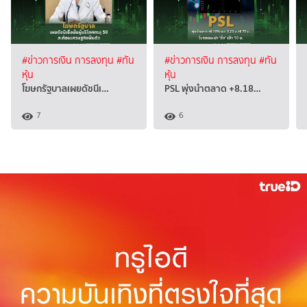
#ข่าวการเงิน การลงทุน
#ทัน
#ข่าวการเงิน การลงทุน
#ทัน
หุ้น
หุ้น
โฆษกรัฐบาลเผยดัชนีเ…
PSL พุ่งนำตลาด +8.18…
7
6