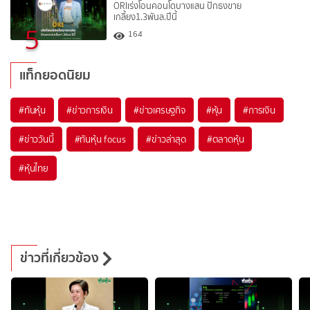
ORIเร่งโอนคอนโดบางแสน ปักธงขาย
เกลี้ยง1.3พันล.ปีนี้
5
164
แท็กยอดนิยม
#
ทันหุ้น
#
ข่าวการเงิน
#
ข่าวเศรษฐกิจ
#
หุ้น
#
การเงิน
#
ข่าววันนี้
#
ทันหุ้น focus
#
ข่าวล่าสุด
#
ตลาดหุ้น
#
หุ้นไทย
ข่าวที่เกี่ยวข้อง