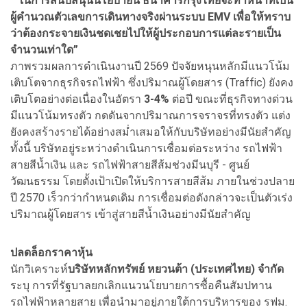
“ในการสนับสนุนนโยบายนี้ ธนาคารกรุงไทยจะทำหน้าที่เป็น
ผู้คำนวณตัวเลขการเดินทางจริงผ่านระบบ EMV เพื่อให้ทราบ
ว่าต้องกระจายเงินชดเชยไปให้ผู้ประกอบการแต่ละรายเป็น
จำนวนเท่าใด”
ภาพรวมผลการดำเนินงานปี 2569 ปัจจัยหนุนหลักมีแนวโน้ม
เติบโตจากธุรกิจรถไฟฟ้า ซึ่งปริมาณผู้โดยสาร (Traffic) ยังคง
เติบโตอย่างต่อเนื่องในอัตรา
3-4%
ต่อปี ขณะที่ธุรกิจทางด่วน
มีแนวโน้มทรงตัว กดดันจากปริมาณการจราจรที่ทรงตัว แต่ง
ยังคงสร้างรายได้อย่างสม่ำเสมอให้กับบริษัทอย่างมีนัยสำคัญ
ทั้งนี้ บริษัทอยู่ระหว่างดำเนินการเชื่อมต่อระหว่าง รถไฟฟ้า
สายสีน้ำเงิน และ รถไฟฟ้าสายสีส้มช่วงมีนบุรี - ศูนย์
วัฒนธรรม โดยตั้งเป้าเปิดให้บริการสายสีส้ม ภายในช่วงปลาย
ปี 2570 เร็วกว่ากำหนดเดิม การเชื่อมต่อดังกล่าวจะเป็นตัวเร่ง
ปริมาณผู้โดยสาร เข้าสู่สายสีน้ำเงินอย่างมีนัยสำคัญ
ปลดล็อกราคาหุ้น
นักวิเคราะห์
บริษัทหลักทรัพย์ หยวนต้า (ประเทศไทย) จำกัด
ระบุ การที่รัฐบาลยกเลิกแนวนโยบายการซื้อคืนสัมปทาน
รถไฟฟ้าหลายสาย เพื่อนำมาอยู่ภายใต้การบริหารของ รฟม.