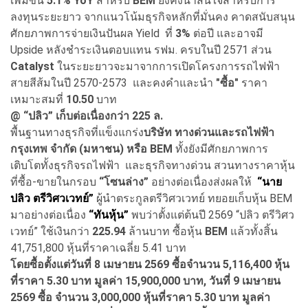
เพิ่มขึ้น
5.1% YoY
สำหรับ
BEM
ยังคงน่าสนใจสำหรับการ
ลงทุนระยะยาว จากแนวโน้มธุรกิจหลักที่มั่นคง คาดสนับสนุน
ศักยภาพการจ่ายเงินปันผล Yield ที่
3%
ต่อปี และอาจมี
Upside หลังชำระเงินตอบแทน รฟม. ครบในปี 2571 ส่วน
Catalyst
ในระยะยาวจะมาจากการเปิดโครงการรถไฟฟ้า
สายสีส้มในปี 2570-2573 และคงคำและนำ
"ซื้อ"
ราคา
เหมาะสมที่
10.50
บาท
@
“ปลิว” เก็บต่อเนื่องกว่า 225 ล.
พื้นฐานทางธุรกิจที่แข็งแกร่ง
บริษัท ทางด่วนและรถไฟฟ้า
กรุงเทพ จำกัด (มหาชน) หรือ BEM
ทั้งยังมีศักยภาพการ
เติบโตทั้งธุรกิจรถไฟฟ้า และธุรกิจทางด่วน สวนทางราคาหุ้น
ที่ซื้อ-ขายในกรอบ
“โซนล่าง”
อย่างต่อเนื่องส่งผลให้
“นาย
ปลิว ตรีวิศวเวทย์”
ผู้นำตระกูลตรีวิศวเวทย์ ทยอยเก็บหุ้น BEM
มาอย่างต่อเนื่อง
“ทันหุ้น”
พบว่าตั้งแต่ต้นปี 2569 “ปลิว ตรีวิศว
เวทย์” ใช้เงินกว่า
225.94
ล้านบาท ซื้อหุ้น
BEM
แล้วทั้งสิ้น
41,751,800 หุ้นที่ราคาเฉลี่ย 5.41 บาท
โดยซื้อตั้งแต่วันที่ 8 เมษายน 2569 ซื้อจำนวน 5,116,400 หุ้น
ที่ราคา 5.30 บาท มูลค่า 15,900,000 บาท, วันที่ 9 เมษายน
2569 ซื้อ จำนวน 3,000,000 หุ้นที่ราคา 5.30 บาท มูลค่า