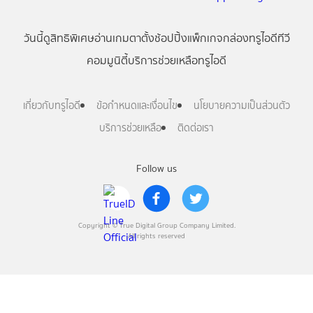
วันนี้
ดู
สิทธิพิเศษ
อ่าน
เกม
ตาตั้ง
ช้อปปิ้ง
แพ็กเกจ
กล่องทรูไอดีทีวี
คอมมูนิตี้
บริการช่วยเหลือทรูไอดี
เกี่ยวกับทรูไอดี
ข้อกำหนดและเงื่อนไข
นโยบายความเป็นส่วนตัว
บริการช่วยเหลือ
ติดต่อเรา
Follow us
Copyright © True Digital Group Company Limited.
All rights reserved