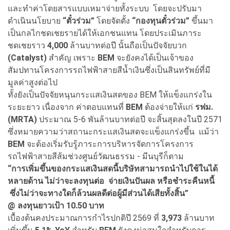
และทำค่าโดยสารแบบเหมาจ่ายทั้งระบบ โดยจะปรับมา
ดำเนินนโยบาย
“ตั๋วร่วม”
โดยจัดตั้ง
“กองทุนตั๋วร่วม”
ขึ้นมา
เป็นกลไกชดเชยรายได้ให้เอกชนแทน โดยประเมินภาระ
ชดเชยราว
4,000
ล้านบาทต่อปี นั้นถือเป็นปัจจัยบวก
(Catalyst)
สำคัญ เพราะ
BEM
จะยังคงได้เป็นเจ้าของ
สัมปทานโครงการรถไฟฟ้าสายสีน้ำเงินซึ่งเป็นสินทรัพย์ที่มี
มูลค่าสูงต่อไป
ทั้งยังเป็นปัจจัยหนุนกระแสเงินสดของ BEM ให้แข็งแกร่งใน
ระยะยาว เนื่องจาก ค่าตอบแทนที่
BEM
ต้องจ่ายให้แก่
รฟม.
(MRTA)
ประมาณ 5-6 พันล้านบาทต่อปี จะสิ้นสุดลงในปี 2571
ซึ่งหมายความว่าสถานะกระแสเงินสดจะแข็งแกร่งขึ้น แม้ว่า
BEM
จะต้องเริ่มรับรู้ภาระการบริหารจัดการโครงการ
รถไฟฟ้าสายสีส้มช่วงศูนย์วัฒนธรรม - มีนบุรีก็ตาม
“การเพิ่มขึ้นของกระแสเงินสดนี้บริษัทสามารถนำไปใช้ในได้
หลายด้าน ไม่ว่าจะลงทุนต่อ จ่ายเงินปันผล หรือชำระคืนหนี้
ซึ่งไม่ว่าจะทางใดก็ล้วนผลดีต่อผู้มีส่วนได้เสียทั้งสิ้น”
@
ลงทุนยาวเป้า 10.50 บาท
เบื้องต้นคงประมาณการกำไรปกติปี 2569 ที่
3,973
ล้านบาท