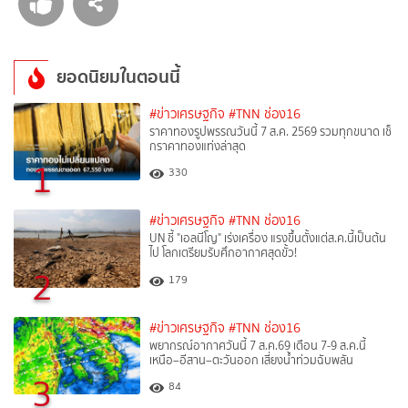
ยอดนิยมในตอนนี้
#ข่าวเศรษฐกิจ
#TNN ช่อง16
ราคาทองรูปพรรณวันนี้ 7 ส.ค. 2569 รวมทุกขนาด เช็
กราคาทองแท่งล่าสุด
1
330
#ข่าวเศรษฐกิจ
#TNN ช่อง16
UN ชี้ "เอลนีโญ" เร่งเครื่อง แรงขึ้นตั้งแต่ส.ค.นี้เป็นต้น
ไป โลกเตรียมรับศึกอากาศสุดขั้ว!
2
179
#ข่าวเศรษฐกิจ
#TNN ช่อง16
พยากรณ์อากาศวันนี้ 7 ส.ค.69 เตือน 7-9 ส.ค.นี้
เหนือ–อีสาน–ตะวันออก เสี่ยงน้ำท่วมฉับพลัน
3
84