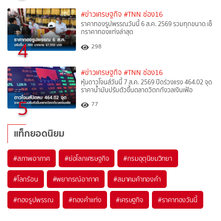
#ข่าวเศรษฐกิจ
#TNN ช่อง16
ราคาทองรูปพรรณวันนี้ 6 ส.ค. 2569 รวมทุกขนาด เช็
กราคาทองแท่งล่าสุด
4
298
#ข่าวเศรษฐกิจ
#TNN ช่อง16
หุ้นดาวโจนส์วันนี้ 7 ส.ค. 2569 ปิดร่วงแรง 464.02 จุด
ราคาน้ำมันปรับตัวขึ้นตลาดวิตกกังวลเงินเฟ้อ
5
77
แท็กยอดนิยม
#
สภาพอากาศ
#
ย่อโลกเศรษฐกิจ
#
กรมอุตุนิยมวิทยา
#
โลกร้อน
#
พยากรณ์อากาศ
#
สมาคมค้าทองคำ
#
ทองรูปพรรณ
#
ทองคำแท่ง
#
เศรษฐกิจ
#
ราคาทองวันนี้