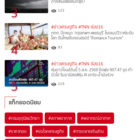
ภาคไหนเสี่ยงหนักสุด?
3
123
#ข่าวเศรษฐกิจ
#TNN ช่อง16
ททท. ปักหมุด ‘กรุงเทพฯ-เพชรบุรี’ โรดแมปวิวาห์ระดับ
โลก ดันไทยฮับคอนเซปต์ "Romance Tourism"
4
93
#ข่าวเศรษฐกิจ
#TNN ช่อง16
หุ้นดาวโจนส์วันนี้ 5 ส.ค. 2569 ปิดพุ่ง 907.47 จุด ทำ
นิวไฮ รับอานิสงส์หุ้น AI แกร่ง-น้ำมันร่วง
5
219
แท็กยอดนิยม
#
กรมอุตุนิยมวิทยา
#
สภาพอากาศ
#
พยากรณ์อากาศ
#
ราคาทอง
#
ย่อโลกเศรษฐกิจ
#
การตลาดเงินล้าน