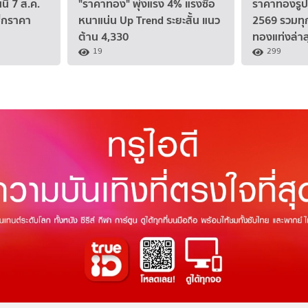
้ 7 ส.ค.
"ราคาทอง" พุ่งแรง 4% แรงซื้อ
ราคาทองรูปพ
็กราคา
หนาแน่น Up Trend ระยะสั้น แนว
2569 รวมทุ
ต้าน 4,330
ทองแท่งล่าส
19
299