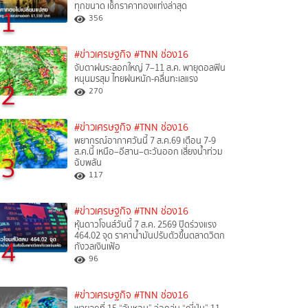
ทุกขนาด เช็กราคาทองแท่งล่าสุด
1
356
#ข่าวเศรษฐกิจ
#TNN ช่อง16
จับตาฝนระลอกใหญ่ 7–11 ส.ค. พายุดอลฟิน
หนุนมรสุม ไทยฝนหนัก-คลื่นทะเลแรง
2
270
#ข่าวเศรษฐกิจ
#TNN ช่อง16
พยากรณ์อากาศวันนี้ 7 ส.ค.69 เตือน 7-9
ส.ค.นี้ เหนือ–อีสาน–ตะวันออก เสี่ยงน้ำท่วม
3
ฉับพลัน
117
#ข่าวเศรษฐกิจ
#TNN ช่อง16
หุ้นดาวโจนส์วันนี้ 7 ส.ค. 2569 ปิดร่วงแรง
464.02 จุด ราคาน้ำมันปรับตัวขึ้นตลาดวิตก
4
กังวลเงินเฟ้อ
96
#ข่าวเศรษฐกิจ
#TNN ช่อง16