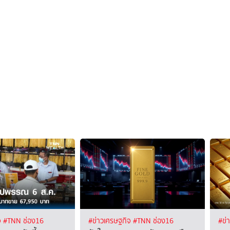
จ
#TNN ช่อง16
#ข่าวเศรษฐกิจ
#TNN ช่อง16
#ข่