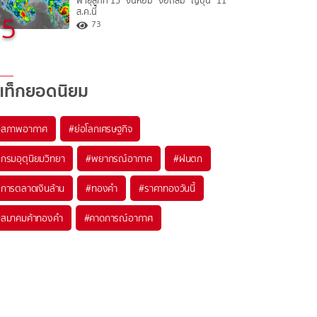
พายุลูกที่ 15 “จันหอม” จ่อถล่ม “ญี่ปุ่น” 11
ส.ค.นี้
5
73
แท็กยอดนิยม
#
สภาพอากาศ
#
ย่อโลกเศรษฐกิจ
#
กรมอุตุนิยมวิทยา
#
พยากรณ์อากาศ
#
ฝนตก
#
การตลาดเงินล้าน
#
ทองคำ
#
ราคาทองวันนี้
#
สมาคมค้าทองคำ
#
คาดการณ์อากาศ