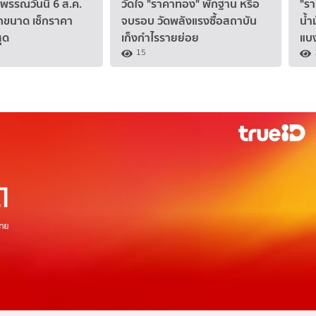
รรณวันนี้ 6 ส.ค.
วัดใจ "ราคาทอง" พักฐาน หรือ
"รา
กขนาด เช็กราคา
จบรอบ วัดพลังแรงซื้อสถาบัน
น้ำ
ุด
เก็งกำไรรายย่อย
แบง
15