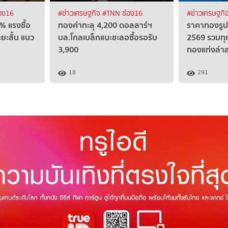
อง16
#ข่าวเศรษฐกิจ
#TNN ช่อง16
#ข่าวเศรษฐกิ
% แรงซื้อ
ทองคำทะลุ 4,200 ดอลลาร์ฯ
ราคาทองรูปพ
ยะสั้น แนว
บล.โกลเบล็กแนะชะลอซื้อรอรับ
2569 รวมทุ
3,900
ทองแท่งล่าส
18
291