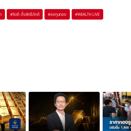
ำ
#
จิตติ ตั้งสิทธิ์ภักดี
#
ลงทุนทอง
#
WEALTH LIVE