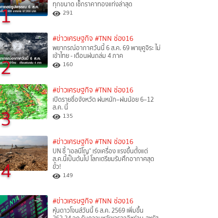
ทุกขนาด เช็กราคาทองแท่งล่าสุด
1
291
#ข่าวเศรษฐกิจ
#TNN ช่อง16
พยากรณ์อากาศวันนี้ 6 ส.ค. 69 พายุคูจิระ ไม่
เข้าไทย - เตือนฝนถล่ม 4 ภาค
2
160
#ข่าวเศรษฐกิจ
#TNN ช่อง16
เปิดรายชื่อจังหวัด ฝนหนัก–ฝนน้อย 6–12
ส.ค. นี้
3
135
#ข่าวเศรษฐกิจ
#TNN ช่อง16
UN ชี้ "เอลนีโญ" เร่งเครื่อง แรงขึ้นตั้งแต่
ส.ค.นี้เป็นต้นไป โลกเตรียมรับศึกอากาศสุด
4
ขั้ว!
149
#ข่าวเศรษฐกิจ
#TNN ช่อง16
หุ้นดาวโจนส์วันนี้ 6 ส.ค. 2569 เพิ่มขึ้น