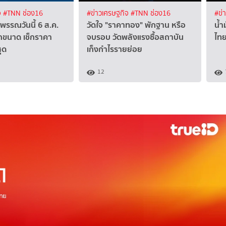
จ
#TNN ช่อง16
#ข่าวเศรษฐกิจ
#TNN ช่อง16
#ข่
รรณวันนี้ 6 ส.ค.
วัดใจ "ราคาทอง" พักฐาน หรือ
น้ำ
กขนาด เช็กราคา
จบรอบ วัดพลังแรงซื้อสถาบัน
ไทย
ุด
เก็งกำไรรายย่อย
12