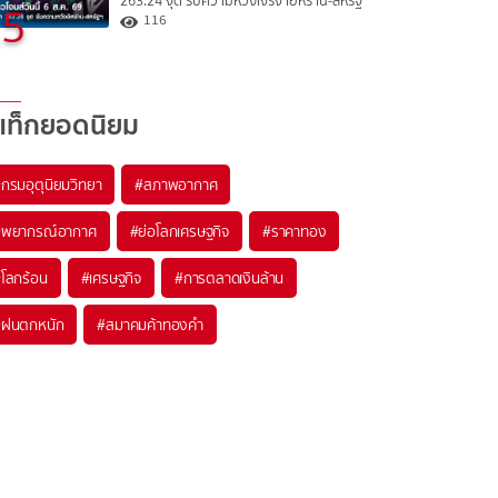
263.24 จุด รับความหวังเจรจาอิหร่าน-สหรัฐ
5
116
แท็กยอดนิยม
#
กรมอุตุนิยมวิทยา
#
สภาพอากาศ
#
พยากรณ์อากาศ
#
ย่อโลกเศรษฐกิจ
#
ราคาทอง
#
โลกร้อน
#
เศรษฐกิจ
#
การตลาดเงินล้าน
#
ฝนตกหนัก
#
สมาคมค้าทองคำ