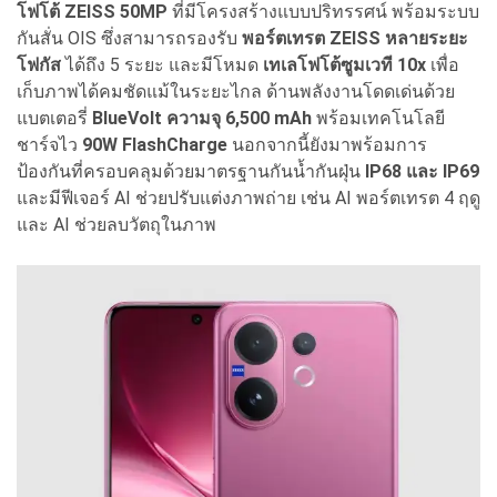
โฟโต้ ZEISS 50MP
ที่มีโครงสร้างแบบปริทรรศน์ พร้อมระบบ
กันสั่น OIS ซึ่งสามารถรองรับ
พอร์ตเทรต ZEISS หลายระยะ
โฟกัส
ได้ถึง 5 ระยะ และมีโหมด
เทเลโฟโต้ซูมเวที 10x
เพื่อ
เก็บภาพได้คมชัดแม้ในระยะไกล ด้านพลังงานโดดเด่นด้วย
แบตเตอรี่
BlueVolt ความจุ 6,500 mAh
พร้อมเทคโนโลยี
ชาร์จไว
90W FlashCharge
นอกจากนี้ยังมาพร้อมการ
ป้องกันที่ครอบคลุมด้วยมาตรฐานกันน้ำกันฝุ่น
IP68 และ IP69
และมีฟีเจอร์ AI ช่วยปรับแต่งภาพถ่าย เช่น AI พอร์ตเทรต 4 ฤดู
และ AI ช่วยลบวัตถุในภาพ