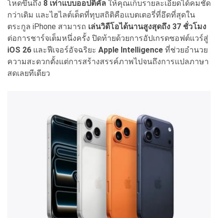
โหดขึ้นถึง
8 เท่าแบบออปติคัล
ให้คุณเก็บรายละเอียดได้คมชัด
กว่าเดิม และไฮไลต์เด็ดที่ทุบสถิติคือแบตเตอรี่ที่อึดที่สุดใน
ตระกูล iPhone สามารถ
เล่นวิดีโอได้นานสูงสุดถึง 37 ชั่วโมง
ต่อการชาร์จเต็มหนึ่งครั้ง ปิดท้ายด้วยการอัปเกรดซอฟต์แวร์สู่
iOS 26
และฟีเจอร์อัจฉริยะ
Apple Intelligence
ที่ช่วยอำนวย
ความสะดวกตั้งแต่การสร้างสรรค์ภาพไปจนถึงการแปลภาษา
สดเลยทีเดียว