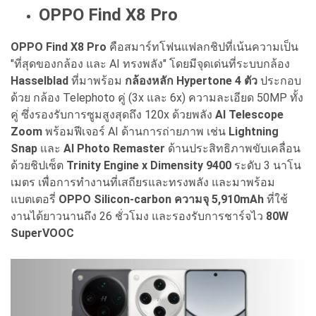
OPPO Find X8 Pro
OPPO Find X8 Pro
คือสมาร์ทโฟนแฟลกชิปที่เน้นความเป็น
"ที่สุดของกล้อง และ AI ทรงพลัง" โดยมีจุดเด่นที่ระบบกล้อง
Hasselblad
ที่มาพร้อม
กล้องหลัก Hypertone 4 ตัว
ประกอบ
ด้วย กล้อง Telephoto คู่ (3x และ 6x) ความละเอียด 50MP ทั้ง
คู่ ซึ่งรองรับการซูมสูงสุดถึง 120x ด้วยพลัง
AI Telescope
Zoom
พร้อมฟีเจอร์ AI ด้านการถ่ายภาพ เช่น
Lightning
Snap
และ
AI Photo Remaster
ด้านประสิทธิภาพขับเคลื่อน
ด้วยชิปเซ็ต
Trinity Engine x Dimensity 9400
ระดับ 3 นาโน
เมตร เพื่อการทำงานที่เสถียรและทรงพลัง และมาพร้อม
แบตเตอรี่
OPPO Silicon-carbon ความจุ 5,910mAh
ที่ใช้
งานได้ยาวนานถึง 26 ชั่วโมง และรองรับการชาร์จไว
80W
SuperVOOC