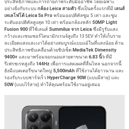
ประสิทธิภาพและการถ่ายภาพระดับมืออาชีพ โดยเฉพาะ
อย่างยิ่งกับระบบ
กล้อง Leica สามตัว
ซึ่งเป็นครั้งแรกที่มี
เลนส์
เทเลโฟโต้ Leica 5x Pro
พร้อมออปติคัลซูม 5 เท่า และซูม
ระดับออปติคัลสูงสุด 10 เท่า พร้อมกล้องหลัก
50MP Light
Fusion 900
ที่ใช้เลนส์
Summilux จาก Leica
ซึ่งมีรูรับแสง
กว้างและเซนเซอร์ไดนามิกเรนจ์สูงถึง 13.5EV ทำให้เก็บราย
ละเอียดแสงและเงาได้อย่างสมบูรณ์แบบแม้ในที่แสงน้อย ด้าน
ประสิทธิภาพขับเคลื่อนด้วยชิปเซ็ต
MediaTek Dimensity
9400+
และมาพร้อมจอถนอมสายตาขนาด
6.83 นิ้ว
ที่มี
รีเฟรชเรทสูงถึง
144Hz
เพื่อการแสดงผลที่ลื่นไหล นอกจากนี้
ยังมีแบตเตอรี่ขนาดใหญ่
5,500mAh
ที่ใช้งานได้ยาวนาน และ
รองรับระบบชาร์จเร็ว
HyperCharge 90W
(แบบมีสาย) และ
50W
(แบบไร้สาย) ทำให้คุณพร้อมใช้งานอยู่เสมอ