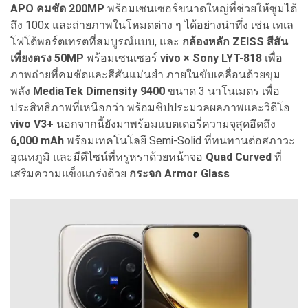
APO คมชัด 200MP
พร้อมเซนเซอร์ขนาดใหญ่ที่ช่วยให้ซูมได้
ถึง 100x และถ่ายภาพในโหมดต่าง ๆ ได้อย่างน่าทึ่ง เช่น เทเล
โฟโต้พอร์ตเทรตที่สมบูรณ์แบบ, และ
กล้องหลัก ZEISS สีสัน
เที่ยงตรง 50MP
พร้อมเซนเซอร์
vivo × Sony LYT-818
เพื่อ
ภาพถ่ายที่คมชัดและสีสันแม่นยำ ภายในขับเคลื่อนด้วยขุม
พลัง
MediaTek Dimensity 9400
ขนาด 3 นาโนเมตร เพื่อ
ประสิทธิภาพที่เหนือกว่า พร้อมชิปประมวลผลภาพและวิดีโอ
vivo V3+
นอกจากนี้ยังมาพร้อมแบตเตอรี่ความจุสุดอึดถึง
6,000 mAh
พร้อมเทคโนโลยี Semi-Solid ที่ทนทานต่อสภาวะ
อุณหภูมิ และมีดีไซน์ที่หรูหราด้วยหน้าจอ
Quad Curved
ที่
เสริมความแข็งแกร่งด้วย
กระจก Armor Glass