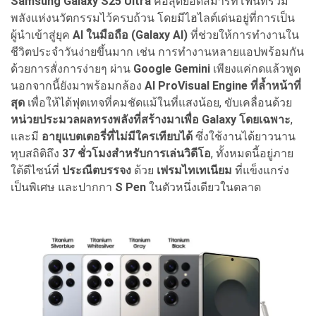
Samsung Galaxy S25 Ultra
คือสุดยอดสมาร์ทโฟนที่รวม
พลังแห่งนวัตกรรมไว้ครบถ้วน โดยมีไฮไลต์เด่นอยู่ที่การเป็น
ผู้นำเข้าสู่ยุค
AI ในมือถือ (Galaxy AI)
ที่ช่วยให้การทำงานใน
ชีวิตประจำวันง่ายขึ้นมาก เช่น การทำงานหลายแอปพร้อมกัน
ด้วยการสั่งการง่ายๆ ผ่าน
Google Gemini
เพียงแค่กดแล้วพูด
นอกจากนี้ยังมาพร้อมกล้อง
AI ProVisual Engine ที่ล้ำหน้าที่
สุด
เพื่อให้ได้ฟุตเทจที่คมชัดแม้ในที่แสงน้อย, ขับเคลื่อนด้วย
หน่วยประมวลผลทรงพลังที่สร้างมาเพื่อ Galaxy โดยเฉพาะ
,
และมี
อายุแบตเตอรี่ที่ไม่มีใครเทียบได้
ซึ่งใช้งานได้ยาวนาน
ทุบสถิติถึง
37 ชั่วโมงสำหรับการเล่นวิดีโอ
, ทั้งหมดนี้อยู่ภาย
ใต้ดีไซน์ที่
ประณีตบรรจง
ด้วย
เฟรมไทเทเนียม
ที่แข็งแกร่ง
เป็นพิเศษ และปากกา
S Pen
ในตัวหนึ่งเดียวในตลาด