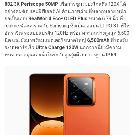
882 3X Periscope 50MP
เพื่อการซูมระยะไกลถึง 120X ได้
อย่างคมชัด และมีฟีเจอร์ AI ด้านภาพถ่ายที่หลากหลาย หน้า
จอเป็นแบบ
RealWorld Eco² OLED Plus
ขนาด 6.78 นิ้ว ที่
realme พัฒนาร่วมกับ Samsung ซึ่งเป็นจอแบน LTPO 8T ที่ให้
อัตรารีเฟรชแบบแปรผัน 120Hz พร้อมความสว่างสูงสุด 6,500
นิต และยังมาพร้อมแบตเตอรี่ขนาดใหญ่
6,500mAh
ที่รองรับ
ระบบชาร์จเร็ว
Ultra Charge 120W
นอกจากนี้ยังมีความ
ทนทานต่อฝุ่นและน้ำในระดับสูงสุดด้วยมาตรฐาน
IP69