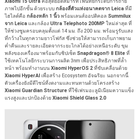
Xiaomi 15 Ultra
คือสุดยอดสมาร์ทโฟนที่ยกระดับการถ่าย
ภาพไปอีกขั้น ด้วยระบบ
กล้องสี่ตัวแห่งอนาคตจาก Leica
ที่มี
ไฮไลต์คือ
กล้องหลัก 1 นิ้ว
พร้อมเลนส์ออปติคอล
Summilux
จาก Leica
และกล้อง
Ultra Telephoto 200MP
ใหม่ล่าสุด ที่
ให้ช่วงซูมครอบคลุมตั้งแต่ 14 มม. ถึง 200 มม. พร้อมรูรับแสง
ที่กว้างในทุกความยาวโฟกัส ซึ่งช่วยให้สามารถเก็บภาพยาม
ค่ำคืนและรายละเอียดจากระยะไกลได้อย่างเหนือระดับ ขุม
พลังของเครื่องมาพร้อมกับชิปเซ็ต
Snapdragon® 8 Elite
ที่
ใช้เทคโนโลยีกระบวนการผลิต 3nm เพื่อประสิทธิภาพที่ล้ำ
หน้า พร้อมทำงานบน
Xiaomi HyperOS 2
ที่ขับเคลื่อนด้วย
Xiaomi HyperAI
เพื่อสร้าง Ecosystem อัจฉริยะ นอกจากนี้
ตัวเครื่องยังมีดีไซน์ที่งดงามและทนทานด้วยโครงสร้าง
Xiaomi Guardian Structure
ที่ใช้เฟรมอะลูมิเนียมความแข็ง
แรงสูงและปกป้องด้วย
Xiaomi Shield Glass 2.0