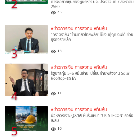
2
การซื้อขายหุ้นของผู้บริหาร บจ. ประจำวันที่ 7 สิงหาคม
2569
45
#ข่าวการเงิน การลงทุน
#ทันหุ้น
“ภราดร”ยัน “ไทยเที่ยวไทยพลัส” ใช้เงินกู้ฉุกเฉินได้ ช่วย
ธุรกิจรายเล็ก
3
13
#ข่าวการเงิน การลงทุน
#ทันหุ้น
รัฐบาลทุ่ม 5–6 หมื่นล้าน เปลี่ยนผ่านพลังงาน Solar
Rooftop–รถ EV
4
11
#ข่าวการเงิน การลงทุน
#ทันหุ้น
บัวหลวงเจาะ Q2/69 หุ้นรับเหมา “CK-STECON” รอย่อ
สะสม
5
10