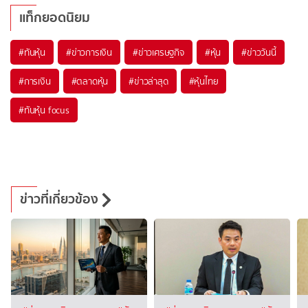
แท็กยอดนิยม
#
ทันหุ้น
#
ข่าวการเงิน
#
ข่าวเศรษฐกิจ
#
หุ้น
#
ข่าววันนี้
#
การเงิน
#
ตลาดหุ้น
#
ข่าวล่าสุด
#
หุ้นไทย
#
ทันหุ้น focus
ข่าวที่เกี่ยวข้อง