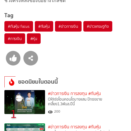
ช่วงครึ่งหลังของปีอย่างใกล้ชิด
Tag
#
ทันหุ้น focus
#
ทันหุ้น
#
ข่าวการเงิน
#
ข่าวเศรษฐกิจ
#
การเงิน
#
หุ้น
ยอดนิยมในตอนนี้
#ข่าวการเงิน การลงทุน
#ทันหุ้น
ORIเร่งโอนคอนโดบางแสน ปักธงขาย
เกลี้ยง1.3พันล.ปีนี้
1
200
#ข่าวการเงิน การลงทุน
#ทันหุ้น