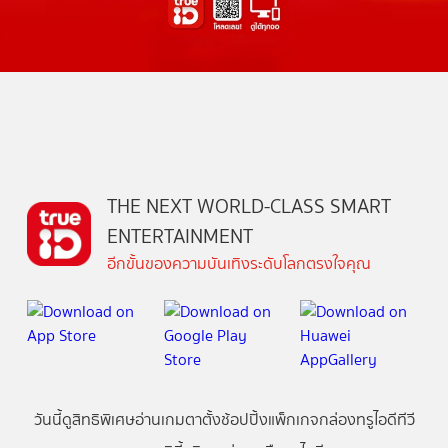
THE NEXT WORLD-CLASS SMART
ENTERTAINMENT
อีกขั้นของความบันเทิงระดับโลกตรงใจคุณ
วันนี้
ดู
สิทธิพิเศษ
อ่าน
เกม
ตาตั้ง
ช้อปปิ้ง
แพ็กเกจ
กล่องทรูไอดีทีวี