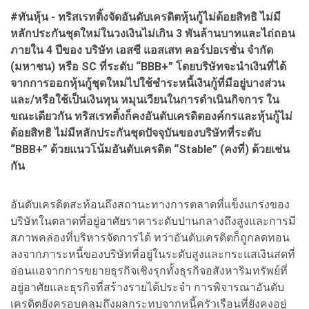
#ทันหุ้น -
ทริสเรทติ้งจัดอันดับเครดิตหุ้นกู้ไม่ด้อยสิทธิ ไม่มี
หลักประกันชุดใหม่ในวงเงินไม่เกิน 3 พันล้านบาทและไถ่ถอน
ภายใน 4 ปีของ บริษัท เอสซี แอสเสท คอร์ปอเรชั่น จำกัด
(มหาชน) หรือ SC ที่ระดับ “BBB+” โดยบริษัทจะนำเงินที่ได้
จากการออกหุ้นกู้ชุดใหม่ไปใช้ชำระหนี้เงินกู้ที่มีอยู่บางส่วน
และ/หรือใช้เป็นเงินทุน หมุนเวียนในการดำเนินกิจการ ใน
ขณะเดียวกัน ทริสเรทติ้งก็คงอันดับเครดิตองค์กรและหุ้นกู้ไม่
ด้อยสิทธิ ไม่มีหลักประกันชุดปัจจุบันของบริษัทที่ระดับ
“BBB+” ด้วยแนวโน้มอันดับเครดิต “Stable” (คงที่) ด้วยเช่น
กัน
อันดับเครดิตสะท้อนถึงสถานะทางการตลาดที่แข็งแกร่งของ
บริษัทในตลาดที่อยู่อาศัยราคาระดับปานกลางถึงสูงและการมี
สภาพคล่องที่บริหารจัดการได้ ทว่าอันดับเครดิตก็ถูกลดทอน
ลงจากภาระหนี้ของบริษัทที่อยู่ในระดับสูงและกระแสเงินสดที่
อ่อนแอจากการขยายธุรกิจเชิงรุกทั้งธุรกิจอสังหาริมทรัพย์ที่
อยู่อาศัยและธุรกิจที่สร้างรายได้ประจำ การพิจารณาอันดับ
เครดิตยังครอบคลุมถึงผลกระทบจากหนี้ครัวเรือนที่ยังคงอยู่