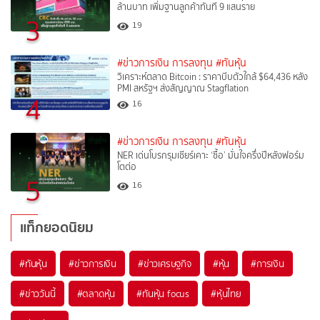
ล้านบาท เพิ่มฐานลูกค้าทันที 9 แสนราย
3
19
#ข่าวการเงิน การลงทุน
#ทันหุ้น
วิเคราะห์ตลาด Bitcoin : ราคาบีบตัวใกล้ $64,436 หลัง
PMI สหรัฐฯ ส่งสัญญาณ Stagflation
4
16
#ข่าวการเงิน การลงทุน
#ทันหุ้น
NER เด่นโบรกรุมเชียร์เคาะ ‘ซื้อ’ มั่นใจครึ่งปีหลังฟอร์ม
โตต่อ
5
16
แท็กยอดนิยม
#
ทันหุ้น
#
ข่าวการเงิน
#
ข่าวเศรษฐกิจ
#
หุ้น
#
การเงิน
#
ข่าววันนี้
#
ตลาดหุ้น
#
ทันหุ้น focus
#
หุ้นไทย