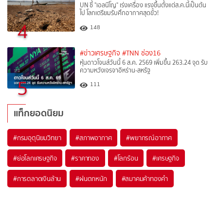
UN ชี้ "เอลนีโญ" เร่งเครื่อง แรงขึ้นตั้งแต่ส.ค.นี้เป็นต้น
ไป โลกเตรียมรับศึกอากาศสุดขั้ว!
4
148
#ข่าวเศรษฐกิจ
#TNN ช่อง16
หุ้นดาวโจนส์วันนี้ 6 ส.ค. 2569 เพิ่มขึ้น 263.24 จุด รับ
ความหวังเจรจาอิหร่าน-สหรัฐ
5
111
แท็กยอดนิยม
#
กรมอุตุนิยมวิทยา
#
สภาพอากาศ
#
พยากรณ์อากาศ
#
ย่อโลกเศรษฐกิจ
#
ราคาทอง
#
โลกร้อน
#
เศรษฐกิจ
#
การตลาดเงินล้าน
#
ฝนตกหนัก
#
สมาคมค้าทองคำ