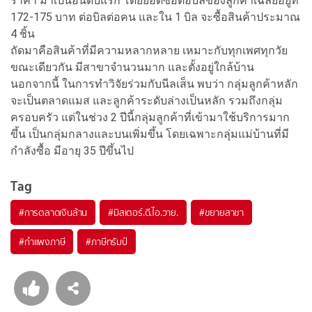
ราคา มาเป็นอันดับแรก โดยยอดซื้อต่อบิลของลูกค้าเฉลี่ยอยู่ที่
172-175 บาท ต่อบิลต่อคน และใน 1 บิล จะซื้อสินค้าประมาณ
4 ชิ้น
ถัดมาคือสินค้าที่มีความหลากหลาย เหมาะกับทุกเพศทุกวัย
ขณะเดียวกัน มีสาขาจำนวนมาก และตั้งอยู่ใกล้บ้าน
นอกจากนี้ ในการทำวิจัยร่วมกับนีลเส็น พบว่า กลุ่มลูกค้าหลัก
จะเป็นตลาดแมส และลูกค้าระดับล่างเป็นหลัก รวมถึงกลุ่ม
ครอบครัว แต่ในช่วง 2 ปีนี้กลุ่มลูกค้าที่เข้ามาใช้บริการมาก
ขึ้น เป็นกลุ่มกลางและบนเพิ่มขึ้น โดยเฉพาะกลุ่มแม่บ้านที่มี
กำลังซื้อ มีอายุ 35 ปีขึ้นไป
Tag
#
การตลาดเงินล้าน
#
มิสเตอร์.ดี.ไอ.วาย.
#
ขยายสาขา
#
กำแพงภาษี
#
ภาษีทรัมป์