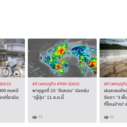
ช่อง16
#ข่าวเศรษฐกิจ
#TNN ช่อง16
#ข่าวเศรษฐกิ
,000 คนหนี
พายุลูกที่ 15 “จันหอม” จ่อถล่ม
ฝนสะสมยังต่
ิกเที่ยวบิน
“ญี่ปุ่น” 11 ส.ค.นี้
จับตา “3 พื้น
ที่ไหนบ้าง? 
73
11