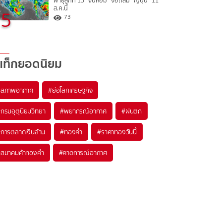
พายุลูกที่ 15 “จันหอม” จ่อถล่ม “ญี่ปุ่น” 11
ส.ค.นี้
5
73
แท็กยอดนิยม
#
สภาพอากาศ
#
ย่อโลกเศรษฐกิจ
#
กรมอุตุนิยมวิทยา
#
พยากรณ์อากาศ
#
ฝนตก
#
การตลาดเงินล้าน
#
ทองคำ
#
ราคาทองวันนี้
#
สมาคมค้าทองคำ
#
คาดการณ์อากาศ