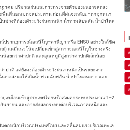
อนกรกฎาคม ปริมาณฝนและการกระจายตัวของฝนอาจลดลง
พาะพื้นที่นอกเขตชลประทาน ก่อนที่ฝนจะกลับมาตกชุกหนา
ป็นช่วงที่ต้องเฝ้าระวังฝนตกหนัก น้ำท่วมฉับพลัน น้ำป่าไหล
รณ์ปรากฏการณ์เอลนีโญ–ลานีญา หรือ ENSO อย่างใกล้ชิด
al) แต่มีแนวโน้มเปลี่ยนเข้าสู่สภาวะเอลนีโญในช่วงครึ่ง
น้อยกว่าค่าปกติ และอุณหภูมิสูงกว่าค่าปกติเล็กน้อย
่าปกติ แต่ยังคงต้องเฝ้าระวังฝนตกหนักเป็นระยะจาก
อาจส่งผลให้เกิดน้ำท่วมฉับพลัน น้ำป่าไหลหลาก และ
ีพายุเคลื่อนเข้าสู่ประเทศไทยหรือส่งผลกระทบประมาณ 1–2
มถึงกันยายน และอาจส่งผลกระทบต่อบริเวณภาคเหนือและ
ดตามฝนตกหนักบริเวณประเทศไทย และคลื่นลมแรงบริเวณทะเล