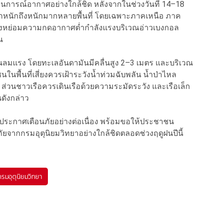
ถานการณ์อากาศอย่างใกล้ชิด หลังจากในช่วงวันที่ 14–18
นักถึงหนักมากหลายพื้นที่ โดยเฉพาะภาคเหนือ ภาค
งหย่อมความกดอากาศต่ำกำลังแรงบริเวณอ่าวเบงกอล
น
นลมแรง โดยทะเลอันดามันมีคลื่นสูง 2–3 เมตร และบริเวณ
ในพื้นที่เสี่ยงควรเฝ้าระวังน้ำท่วมฉับพลัน น้ำป่าไหล
่ำ ส่วนชาวเรือควรเดินเรือด้วยความระมัดระวัง และเรือเล็ก
ดังกล่าว
ระกาศเตือนภัยอย่างต่อเนื่อง พร้อมขอให้ประชาชน
จากกรมอุตุนิยมวิทยาอย่างใกล้ชิดตลอดช่วงฤดูฝนปีนี้
กรมอุตุนิยมวิทยา