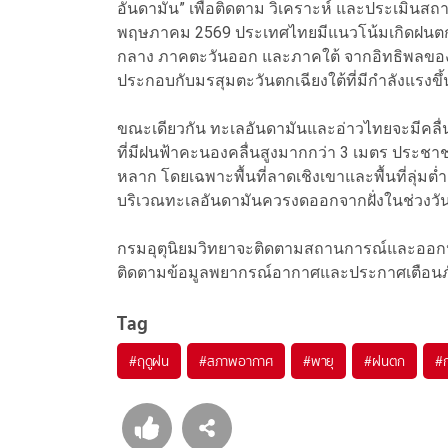
อันดามัน” เพื่อติดตาม วิเคราะห์ และประเมินส
พฤษภาคม 2569 ประเทศไทยมีแนวโน้มเกิดฝนตกห
กลาง ภาคตะวันออก และภาคใต้ จากอิทธิพลขอ
ประกอบกับมรสุมตะวันตกเฉียงใต้ที่มีกำลังแรงขึ้
ขณะเดียวกัน ทะเลอันดามันและอ่าวไทยจะมีคลื่
ที่มีฝนฟ้าคะนองคลื่นสูงมากกว่า 3 เมตร ประชาชน
หลาก โดยเฉพาะพื้นที่ลาดเชิงเขาและพื้นที่ลุ่มต
บริเวณทะเลอันดามันควรงดออกจากฝั่งในช่วงวัน
กรมอุตุนิยมวิทยาจะติดตามสถานการณ์และออกป
ติดตามข้อมูลพยากรณ์อากาศและประกาศเตือนภัย
Tag
#
ฤดูฝน
#
สภาพอากาศ
#
พายุ
#
ฝนตก
#