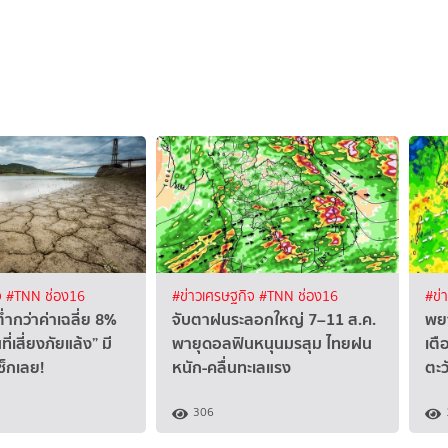
จ
#TNN ช่อง16
#ข่าวเศรษฐกิจ
#TNN ช่อง16
#ข่
ำกว่าค่าเฉลี่ย 8%
จับตาฝนระลอกใหญ่ 7–11 ส.ค.
พยา
ที่เสี่ยงภัยแล้ง” มี
พายุดอลฟินหนุนมรสุม ไทยฝน
เตื
เช็กเลย!
หนัก-คลื่นทะเลแรง
ตะว
306