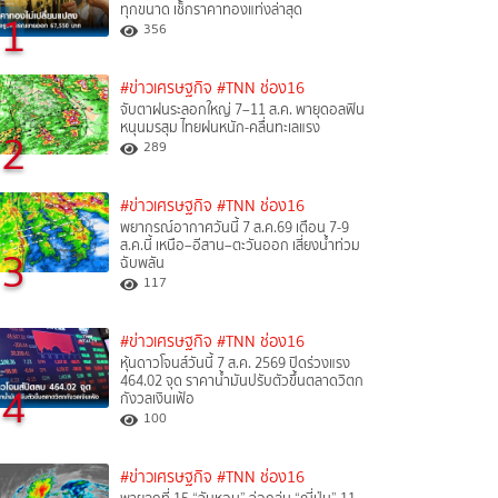
ทุกขนาด เช็กราคาทองแท่งล่าสุด
1
356
#ข่าวเศรษฐกิจ
#TNN ช่อง16
จับตาฝนระลอกใหญ่ 7–11 ส.ค. พายุดอลฟิน
หนุนมรสุม ไทยฝนหนัก-คลื่นทะเลแรง
2
289
#ข่าวเศรษฐกิจ
#TNN ช่อง16
พยากรณ์อากาศวันนี้ 7 ส.ค.69 เตือน 7-9
ส.ค.นี้ เหนือ–อีสาน–ตะวันออก เสี่ยงน้ำท่วม
3
ฉับพลัน
117
#ข่าวเศรษฐกิจ
#TNN ช่อง16
หุ้นดาวโจนส์วันนี้ 7 ส.ค. 2569 ปิดร่วงแรง
464.02 จุด ราคาน้ำมันปรับตัวขึ้นตลาดวิตก
4
กังวลเงินเฟ้อ
100
#ข่าวเศรษฐกิจ
#TNN ช่อง16