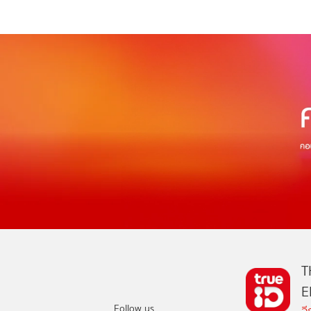
T
E
Follow us
อ