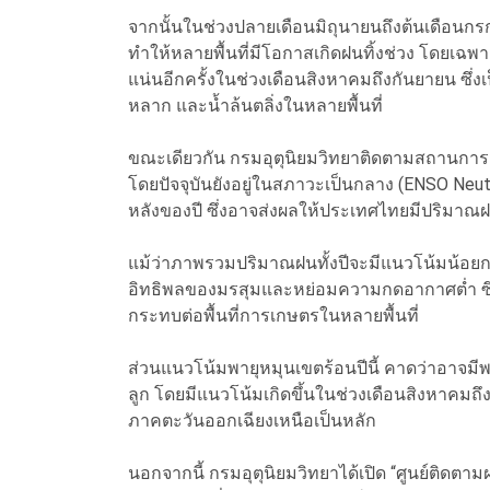
จากนั้นในช่วงปลายเดือนมิถุนายนถึงต้นเดื
ทำให้หลายพื้นที่มีโอกาสเกิดฝนทิ้งช่วง โดยเฉ
แน่นอีกครั้งในช่วงเดือนสิงหาคมถึงกันยายน ซึ่งเ
หลาก และน้ำล้นตลิ่งในหลายพื้นที่
ขณะเดียวกัน กรมอุตุนิยมวิทยาติดตามสถานกา
โดยปัจจุบันยังอยู่ในสภาวะเป็นกลาง (ENSO Neutr
หลังของปี ซึ่งอาจส่งผลให้ประเทศไทยมีปริมาณฝน
แม้ว่าภาพรวมปริมาณฝนทั้งปีจะมีแนวโน้มน้อยกว
อิทธิพลของมรสุมและหย่อมความกดอากาศต่ำ ซึ่ง
กระทบต่อพื้นที่การเกษตรในหลายพื้นที่
ส่วนแนวโน้มพายุหมุนเขตร้อนปีนี้ คาดว่าอาจม
ลูก โดยมีแนวโน้มเกิดขึ้นในช่วงเดือนสิงหาค
ภาคตะวันออกเฉียงเหนือเป็นหลัก
นอกจากนี้ กรมอุตุนิยมวิทยาได้เปิด “ศูนย์ติ