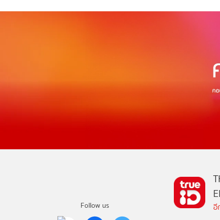
T
E
Follow us
อ