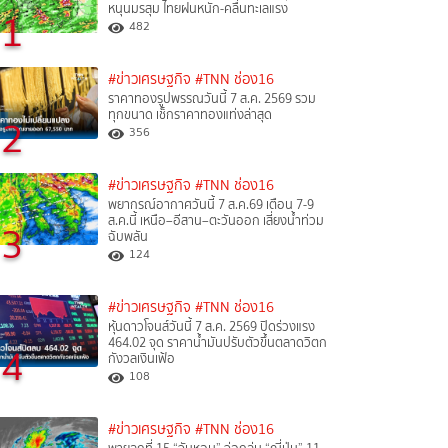
หนุนมรสุม ไทยฝนหนัก-คลื่นทะเลแรง
1
482
#ข่าวเศรษฐกิจ
#TNN ช่อง16
ราคาทองรูปพรรณวันนี้ 7 ส.ค. 2569 รวม
ทุกขนาด เช็กราคาทองแท่งล่าสุด
2
356
#ข่าวเศรษฐกิจ
#TNN ช่อง16
พยากรณ์อากาศวันนี้ 7 ส.ค.69 เตือน 7-9
ส.ค.นี้ เหนือ–อีสาน–ตะวันออก เสี่ยงน้ำท่วม
3
ฉับพลัน
124
#ข่าวเศรษฐกิจ
#TNN ช่อง16
หุ้นดาวโจนส์วันนี้ 7 ส.ค. 2569 ปิดร่วงแรง
464.02 จุด ราคาน้ำมันปรับตัวขึ้นตลาดวิตก
4
กังวลเงินเฟ้อ
108
#ข่าวเศรษฐกิจ
#TNN ช่อง16