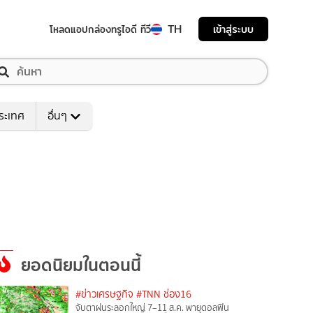
TH
เข้าสู่ระบบ
โหลดแอป
กล่องทรูไอดี ทีวี
ระเทศ
อื่นๆ
ยอดนิยมในตอนนี้
#ข่าวเศรษฐกิจ
#TNN ช่อง16
จับตาฝนระลอกใหญ่ 7–11 ส.ค. พายุดอลฟิน