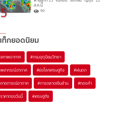
พายุลูกที่ 15 “จันหอม” จ่อถล่ม “ญี่ปุ่น” 11
ส.ค.นี้
5
90
แท็กยอดนิยม
#
สภาพอากาศ
#
กรมอุตุนิยมวิทยา
#
พยากรณ์อากาศ
#
ย่อโลกเศรษฐกิจ
#
ฝนตก
#
คาดการณ์อากาศ
#
การตลาดเงินล้าน
#
ทองคำ
#
ราคาทองวันนี้
#
เศรษฐกิจ