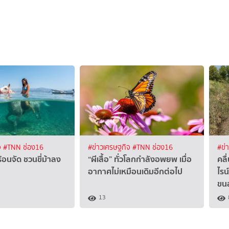
จ
#TNN ช่อง16
#ข่าวเศรษฐกิจ
#TNN ช่อง16
#ข่
ร้อนจัด ชวนขี่ม้าลง
“ผีเสื้อ” ทั่วโลกกำลังอพยพ เมื่อ
คลื
อากาศไม่เหมือนเดิมอีกต่อไป
ไรน
ขนส
13