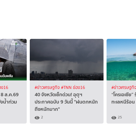
อง16
#ข่าวเศรษฐกิจ
#TNN ช่อง16
#ข่าวเศรษฐกิ
 8 ส.ค.69
40 จังหวัดเช็กด่วน! อุตุฯ
“โครเอเชีย” 
ังน้ำท่วม
ประกาศฉบับ 9 วันนี้ "ฝนตกหนัก
ทะเลหนีร้อน
ถึงหนักมาก"
2
25