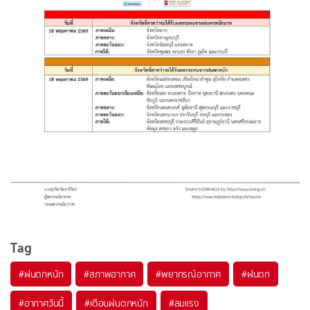
Tag
#
ฝนตกหนัก
#
สภาพอากาศ
#
พยากรณ์อากาศ
#
ฝนตก
#
อากาศวันนี้
#
เตือนฝนตกหนัก
#
ลมแรง