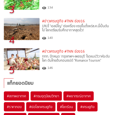
3
134
#ข่าวเศรษฐกิจ
#TNN ช่อง16
UN ชี้ "เอลนีโญ" เร่งเครื่อง แรงขึ้นตั้งแต่ส.ค.นี้เป็นต้น
ไป โลกเตรียมรับศึกอากาศสุดขั้ว!
4
140
#ข่าวเศรษฐกิจ
#TNN ช่อง16
ททท. ปักหมุด ‘กรุงเทพฯ-เพชรบุรี’ โรดแมปวิวาห์ระดับ
โลก ดันไทยฮับคอนเซปต์ "Romance Tourism"
5
146
แท็กยอดนิยม
#
สภาพอากาศ
#
กรมอุตุนิยมวิทยา
#
พยากรณ์อากาศ
#
ราคาทอง
#
ย่อโลกเศรษฐกิจ
#
โลกร้อน
#
เศรษฐกิจ