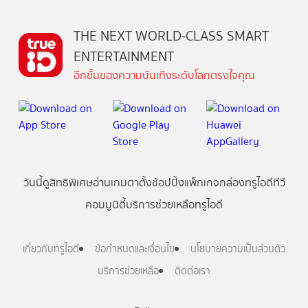
THE NEXT WORLD-CLASS SMART
ENTERTAINMENT
อีกขั้นของความบันเทิงระดับโลกตรงใจคุณ
วันนี้
ดู
สิทธิพิเศษ
อ่าน
เกม
ตาตั้ง
ช้อปปิ้ง
แพ็กเกจ
กล่องทรูไอดีทีวี
คอมมูนิตี้
บริการช่วยเหลือทรูไอดี
เกี่ยวกับทรูไอดี
ข้อกำหนดและเงื่อนไข
นโยบายความเป็นส่วนตัว
บริการช่วยเหลือ
ติดต่อเรา