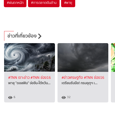
#
ฝนตกหนัก
#
การตลาดเงินล้าน
#
พายุ
ข่าวที่เกี่ยวข้อง
#TNN เจาะข่าว
#TNN ช่อง16
#ข่าวเศรษฐกิจ
#TNN ช่อง16
พายุ "ดอลฟิน" จ่อจีน-ไต้หวัน…
เตรียมรับมือ! กรมอุตุฯ เ…
6
32